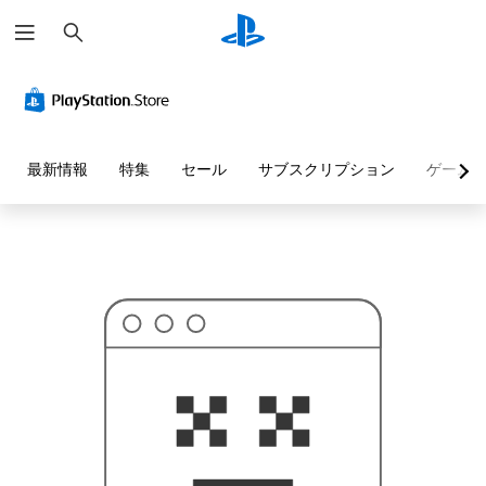
検
お
索
探
し
の
ペ
ー
ジ
は
見
最新情報
特集
セール
サブスクリプション
ゲーム
つ
か
り
ま
せ
ん
で
し
た
。