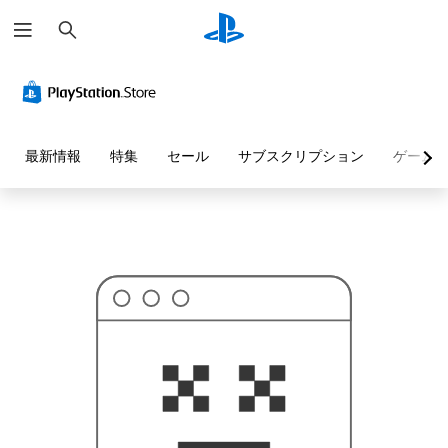
検
お
索
探
し
の
ペ
ー
ジ
は
見
最新情報
特集
セール
サブスクリプション
ゲーム
つ
か
り
ま
せ
ん
で
し
た
。