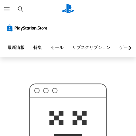
検
お
索
探
し
の
ペ
ー
ジ
は
見
最新情報
特集
セール
サブスクリプション
ゲーム
つ
か
り
ま
せ
ん
で
し
た
。