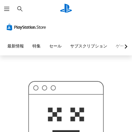
検
お
索
探
し
の
ペ
ー
ジ
は
見
最新情報
特集
セール
サブスクリプション
ゲーム
つ
か
り
ま
せ
ん
で
し
た
。