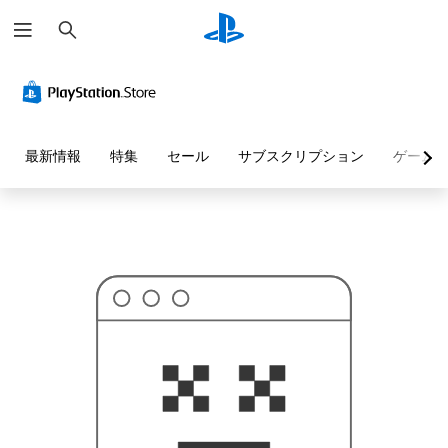
検
お
索
探
し
の
ペ
ー
ジ
は
見
最新情報
特集
セール
サブスクリプション
ゲーム
つ
か
り
ま
せ
ん
で
し
た
。