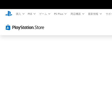
お
探
し
購入
PS5
ゲーム
PS Plus
周辺機器
最新情報
サポ
の
ペ
ー
ジ
は
見
つ
か
り
ま
せ
ん
で
し
た
。