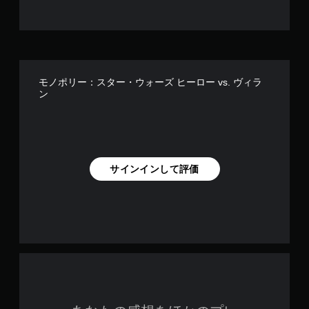
垂
ク
。
直
ト
チ
ま
な
キ
た
ュ
ど
は
を
ャ
ー
水
、
プ
ト
平
背
モノポリー：スター・ウォーズ ヒーロー vs. ヴィラ
シ
リ
方
ン
景
ョ
ア
向
と
ン
ル
に
区
（
の
反
別
基
確
転
し
本
認
で
て
）
き
わ
サインインして評価
ゲ
ま
か
ー
ゲ
す
り
ム
ー
。
や
プ
ム
す
レ
プ
く
イ
レ
ボ
表
の
イ
タ
示
チ
中
ン
で
ュ
の
を
き
ー
重
押
ま
ト
要
す
し
リ
な