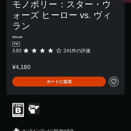
ン
モノポリー：スター・ウ
き
、
示
字
配
ま
ゲ
の
幕
置
ォーズ ヒーロー vs. ヴィ
す
ー
文
な
を
。
ム
字
し
カ
ラン
全
を
で
ス
体
読
プ
3
タ
の
み
レ
D
マ
Ubisoft
難
や
イ
イ
オ
PS5
易
す
で
ズ
ー
度
3.83
241件の評価
く
き
評
で
デ
を
表
ま
価
き
ィ
下
示
す
数
ま
¥4,180
げ
で
オ
。
は
す
る
き
2
3
。
こ
ま
4
D
字
カートに追加
と
す
1
オ
幕
が
。
ス
、
ー
（
で
平
テ
デ
詳
き
均
ィ
ィ
大
ま
細
評
ッ
オ
き
す
価
）
で
ク
な
。
は
音
ゲ
の
文
5
声
ー
感
字
段
を
ゲ
ム
度
階
オンラインプレイにPS Plus必須