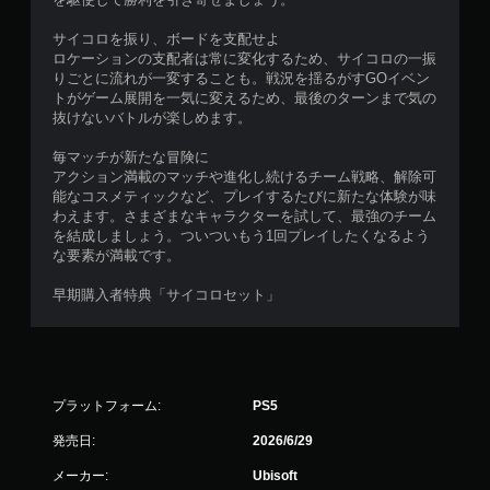
ま
ニ
す
サイコロを振り、ボードを支配せよ
ュ
。
ロケーションの支配者は常に変化するため、サイコロの一振
ー
（
りごとに流れが一変することも。戦況を揺るがすGOイベン
操
オ
トがゲーム展開を一気に変えるため、最後のターンまで気の
作
フ
抜けないバトルが楽しめます。
が
ラ
で
イ
毎マッチが新たな冒険に
き
ン
アクション満載のマッチや進化し続けるチーム戦略、解除可
ま
プ
能なコスメティックなど、プレイするたびに新たな体験が味
す
レ
わえます。さまざまなキャラクターを試して、最強のチーム
。
イ
を結成しましょう。ついついもう1回プレイしたくなるよう
の
な要素が満載です。
ボ
み
）
タ
早期購入者特典「サイコロセット」
ン
を
手
同
動
時
セ
押
ー
プラットフォーム:
PS5
し
ブ
発売日:
2026/6/29
せ
自
ず
分
メーカー:
Ubisoft
に