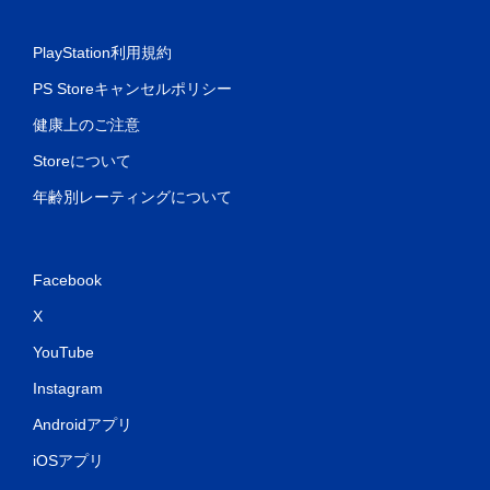
。
PlayStation利用規約
モ
PS Storeキャンセルポリシー
ー
シ
健康上のご注意
ョ
ン
Storeについて
コ
年齢別レーティングについて
ン
ト
ロ
ー
Facebook
ル
な
X
し
YouTube
で
プ
Instagram
レ
イ
Androidアプリ
可
iOSアプリ
能