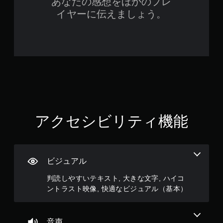
あなたの感想をほかのプレ
。
続
ア
音
イヤーに伝えましょう。
け
ル
声
情
の
ず
快
報
み
に
適
を
を
プ
な
い
キ
レ
ビ
つ
ャ
イ
ジ
で
プ
可
ュ
も
シ
能
ア
見
ョ
ら
ル
ン
ボ
れ
で
（
タ
ま
表
アクセシビリティ機能
ン
基
す
示
を
本
。
し
押
）
ま
し
カ
す
続
練
メ
ビジュアル
。
け
習
ラ
ず
モ
判読しやすいテキスト, 大きな文字, ハイコ
の
に
判
ー
動
ントラスト映像, 快適なビジュアル（基本）
ゲ
読
き
ド
ー
し
や
ム
ゲ
ゲ
や
を
ー
音声
ー