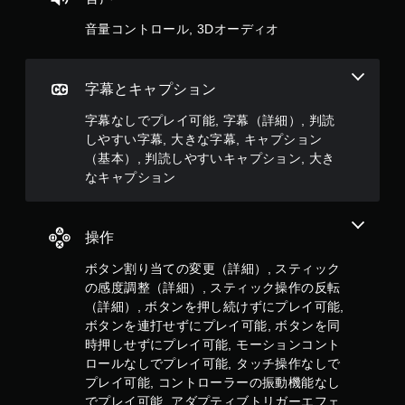
す
プ
ム
ム
い
レ
の
音量コントロール, 3Dオーディオ
プ
イ
キ
メ
レ
し
ャ
イ
イ
た
ン
プ
中
り
字幕とキャプション
プ
シ
の
メ
レ
ョ
エ
ニ
字幕なしでプレイ可能, 字幕（詳細）, 判読
イ
ン
フ
ュ
に
しやすい字幕, 大きな字幕, キャプション
ェ
ー
キ
影
（基本）, 判読しやすいキャプション, 大き
ク
を
ャ
響
なキャプション
ト
操
プ
し
に
作
シ
な
よ
で
ョ
い
る
き
ン
、
操作
視
ま
を
練
覚
す
読
習
ボタン割り当ての変更（詳細）, スティック
的
。
み
用
の感度調整（詳細）, スティック操作の反転
な
や
の
（詳細）, ボタンを押し続けずにプレイ可能,
不
す
モ
ボ
ボタンを連打せずにプレイ可能, ボタンを同
快
く
ー
タ
感
時押しせずにプレイ可能, モーションコント
表
ド
を
ン
ロールなしでプレイ可能, タッチ操作なしで
示
が
感
を
し
用
プレイ可能, コントローラーの振動機能なし
じ
連
ま
意
でプレイ可能, アダプティブトリガーエフェ