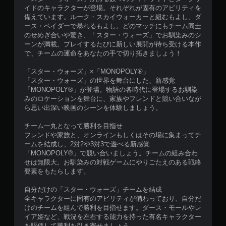
サ
中
イドのキャラクターが登場。それぞれが固有のアビリティを
に
イ
や
備えています。ルーク・スカイウォーカーと組むもよし、ダ
ボ
ズ
ム
ース・ベイダーで暴れるもよし。どのマッチにもチーム同士
タ
を
ー
のせめぎ合いや驚き、「スター・ウォーズ」でお馴染みのシ
ン
大
ビ
ーンが満載。プレイするたびに新しい展開が待ち受ける本作
を
き
ー
で、チームの運命をあなたの手で切り拓きましょう！
押
く
パ
し
し
ー
「スター・ウォーズ」×「MONOPOLY®」
た
て
ト
「スター・ウォーズ」の世界を舞台にした、新感覚
り
読
の
「MONOPOLY®」が登場。物語の各時代に登場するお馴染
す
み
再
みのロケーションを舞台に、家族やフレンドと競い合いなが
る
や
生
ら思い出深い映画のシーンを体験しましょう。
こ
す
中
と
く
に
チーム一丸となって勝利を目指せ
な
し
、
フレンドや家族と、オンラインもしくはその場に集まってチ
く
ま
ゲ
ームを結成し、2対2や3対3で遊べる新感覚
、
す
ー
「MONOPOLY®」で競い合いましょう。チームの組み合わ
ゲ
。
ム
せは無限大。お馴染みの対戦ゲームにやりごたえのある戦略
ー
を
要素をもたらします。
ム
一
の
時
自分だけの「スター・ウォーズ」チームを結成
プ
停
全キャラクターに固有のアビリティが備わっており、自分だ
レ
止
けのチームを組んで勝利を目指せます。ダース・モールやレ
イ
で
イア姫など、戦況を左右する能力を持った有名キャラクター
や
き
を駆使して勝利を引き寄せましょう。
メ