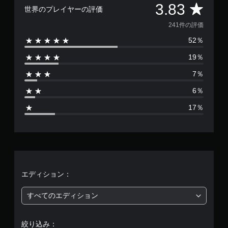
み
る
評
す
3.83
垂
ン
世界のプレイヤーの評価
や
よ
い
直
を
す
う
価
字
241件の評価
方
行
く
に
幕
向
う
表
し
52％
数
の
際
字
示
ま
感
に
19％
幕
で
す
は
度
ゲ
を
き
。
を
ー
7％
読
ま
2
調
ム
み
す
整
6％
の
や
。
4
で
ス
す
17％
き
ピ
く
1
ま
ハ
ー
表
す
ド
イ
示
。
、
を
コ
し
落
ン
ま
平
と
す
ト
ス
せ
。
ラ
テ
ま
均
エディション：
ス
ィ
す
ト
ッ
大
。
評
すべてのエディション
映
ク
き
像
操
な
価
操
作
字
人
絞り込み：
作