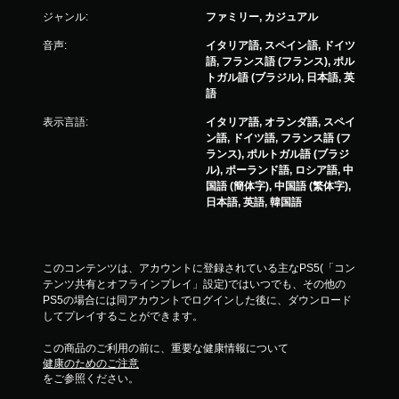
の
プ
ジャンル:
ファミリー, カジュアル
好
レ
き
音声:
イタリア語, スペイン語, ドイツ
イ
な
語, フランス語 (フランス), ポル
タ
可
トガル語 (ブラジル), 日本語, 英
イ
能
語
ミ
同
ン
表示言語:
イタリア語, オランダ語, スペイ
時
グ
ン語, ドイツ語, フランス語 (フ
に
で
ランス), ポルトガル語 (ブラジ
複
ゲ
ル), ポーランド語, ロシア語, 中
数
ー
国語 (簡体字), 中国語 (繁体字),
の
ム
日本語, 英語, 韓国語
ボ
を
タ
セ
ン
ー
を
ブ
このコンテンツは、アカウントに登録されている主なPS5(「コン
押
し
テンツ共有とオフラインプレイ」設定)ではいつでも、その他の
し
て
PS5の場合には同アカウントでログインした後に、ダウンロード
た
中
してプレイすることができます。
り
断
長
で
この商品のご利用の前に、重要な健康情報について
押
き
健康のためのご注意
し
、
をご参照ください。
す
セ
る