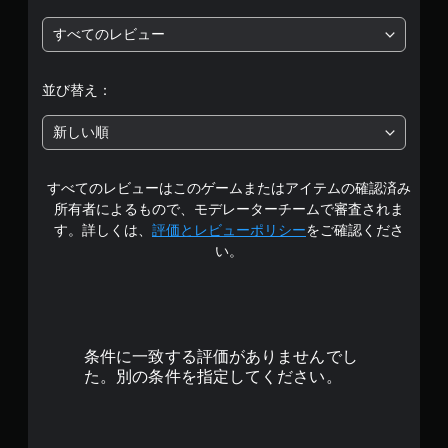
は
の
幕
物
方
反
や
字
すべてのレビュー
法
5
キ
転
幕
の
ャ
（
の
確
段
ラ
詳
フ
並び替え：
認
ク
ォ
細
階
タ
ゲ
ン
）
新しい順
ー
ー
ト
ゲ
中
、
ム
サ
ー
敵
の
イ
ム
すべてのレビューはこのゲームまたはアイテムの確認済み
、
の
操
ズ
で
ア
所有者によるもので、モデレーターチームで審査されま
作
を
使
イ
3
方
す。詳しくは、
評価とレビューポリシー
をご確認くださ
大
用
テ
法
き
い。
す
ム
.
を
く
る
、
い
し
ス
操
8
つ
て
テ
作
で
読
ィ
で
も
3
み
ッ
き
見
条件に一致する評価がありませんでし
や
ク
る
ら
で
す
た。別の条件を指定してください。
操
オ
れ
く
作
ブ
ま
し
す
を
ジ
す
ま
、
ェ
。
す