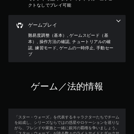
る
す
打
さ
クトなしでプレイ可能
こ
。
せ
れ
と
て
ず
な
い
に
大
く
ま
ゲームプレイ
プ
プ
き
す
レ
レ
な
難易度調整（基本）, ゲームスピード（基
。
イ
イ
キ
本）, 操作方法の確認, チュートリアルの確
で
可
ャ
認, 練習モード, ゲームの一時停止, 手動セー
き
ゲ
能
プ
ブ
ま
ー
シ
ボ
す
ム
ョ
タ
。
の
ン
ン
一
を
キ
時
連
ャ
ゲーム／法的情報
打
停
プ
し
止
シ
た
ョ
ゲ
り
ン
ー
、
の
ム
制
フ
の
「スター・ウォーズ」を代表するキャラクターたちでチーム
限
ォ
プ
を結成し、シリーズならではの惑星やロケーションを巡りな
時
ン
レ
がら、フレンドや家族と一緒に銀河の覇権を争いましょう。
間
ト
イ
「スター・ウォーズ」が誇る数々のライトサイドとダークサ
内