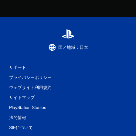
ー
こ
ブ
と
し
な
た
く
と
ゲ
こ
ー
ろ
ム
か
を
ら
国／地域：日本
プ
ゲ
レ
ー
イ
ム
し
を
サポート
た
再
り
プライバシーポリシー
開
メ
で
ニ
ウェブサイト利用規約
き
ュ
ま
サイトマップ
ー
す
を
。
PlayStation Studios
操
作
法的情報
で
き
SIEについて
ま
す