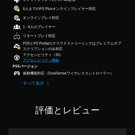
メ
出
内
ー
調
中
ニ
力
の
ム
6人までのPS Plusオンラインプレイヤー対応
整
の
ュ
し
す
ス
3
（
ー
て
オンラインプレイ対応
べ
ピ
.
詳
や
、
て
ー
8
1 - 6人のプレイヤー
細
ス
あ
の
3
ド
テ
な
）
会
リモートプレイ対応
で
（
ー
た
話
ゲ
す
PS5とPS Portalのクラウドストリーミングはプレミアムサブ
基
タ
の
で
ー
スクリプションのみ対応
ス
周
本
字
ム
アクセシビリティ（30）
表
囲
幕
）
で
アクセシビリティ機能
示
の
が
使
一
の
あ
PS5バージョン
表
用
定
文
ら
示
振動機能対応（DualSenseワイヤレスコントローラー）
す
時
字
ゆ
さ
る
間
サ
る
れ
すべて表示
各
ま
イ
場
ま
ス
た
ズ
所
す
テ
は
を
か
。
ィ
特
大
ら
ッ
定
評価とレビュー
き
音
ク
の
判
く
が
の
ア
読
し
聞
水
ク
し
て
こ
平
シ
読
え
や
と
ョ