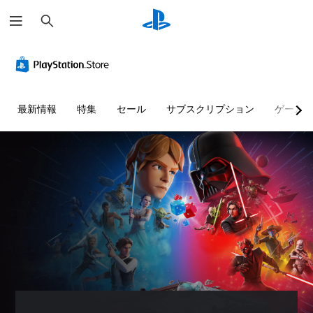
検
索
判
音
字
ボ
難
読
量
幕
タ
易
し
コ
な
ン
度
や
ン
し
割
調
す
ト
で
り
整
最新情報
特集
セール
サブスクリプション
ゲーム
い
ロ
プ
当
（
テ
ー
レ
て
基
キ
ル
イ
の
本
ス
可
変
）
個
ト
能
更
々
ゲ
（
の
ー
メ
音
音
詳
ム
ニ
声
量
細
の
ュ
に
を
難
ー
よ
）
下
易
や
る
ゲ
げ
度
ス
会
ー
た
を
テ
話
ム
り
変
ー
が
の
消
更
タ
な
ボ
音
し
ス
く
タ
で
て
表
、