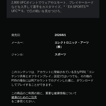
2,800 UFCポイントでウェアやエモート、プレイヤーカード
などを入手して選手をカスタマイズ。*「EA SPORTS™
UFC™ 6」で己の戦いを見せつけろ。
発売日:
2026/6/1
メーカー:
エレクトロニック・アーツ
（株）
ジャンル:
スポーツ
このコンテンツは、アカウントに登録されている主なPS5(「コン
テンツ共有とオフラインプレイ」設定)ではいつでも、その他の
PS5の場合には同アカウントでログインした後に、ダウンロード
してプレイすることができます。
この商品のご利用の前に、重要な健康情報について
健康のためのご注意
をご参照ください。