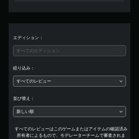
せ
リ
ガ
ん
ー
エ
フ
ェ
エディション：
ク
ト
すべてのエディション
な
し
で
絞り込み：
プ
レ
すべてのレビュー
イ
可
能
並び替え：
ト
リ
新しい順
ガ
ー
エ
すべてのレビューはこのゲームまたはアイテムの確認済み
フ
所有者によるもので、モデレーターチームで審査されま
ェ