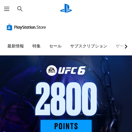
検
索
快
音
字
モ
難
適
量
幕
ー
易
な
コ
（
シ
度
ビ
ン
基
ョ
調
ジ
ト
本
ン
整
最新情報
特集
セール
サブスクリプション
ゲーム
ュ
ロ
）
コ
（
ア
ー
ン
基
主
ル
ル
ト
本
要
（
ロ
）
な
個
基
ス
ー
々
ゲ
ト
本
ル
の
ー
ー
）
音
な
ム
リ
量
し
の
カ
ー
を
難
で
メ
と
下
易
プ
ラ
キ
げ
度
の
レ
ャ
た
を
動
イ
ラ
り
変
き
可
ク
消
更
や
タ
能
音
し
ゲ
ー
で
て
モ
ー