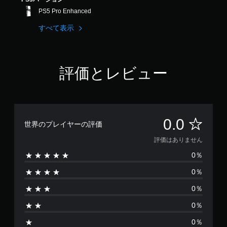
使
わ
PS5 Pro Enhanced
ず
すべて表示
に
ゲ
ー
ム
を
評価とレビュー
プ
レ
イ
で
き
評
0.0
ま
世界のプレイヤーの評価
す
価
。
評価はありません
0％
は
ア
0％
ダ
あ
プ
0％
テ
り
ィ
0％
ま
ブ
0％
ト