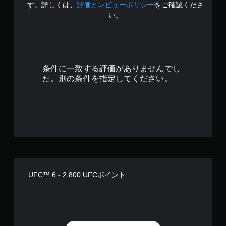
す。詳しくは、
評価とレビューポリシー
をご確認くださ
ク
い。
ト
を
オ
ン
に
し
条件に一致する評価がありませんでし
た
た。別の条件を指定してください。
と
き
の
抵
抗
効
果
を
使
わ
な
UFC™ 6 - 2,800 UFCポイント
く
て
も
ゲ
ー
ム