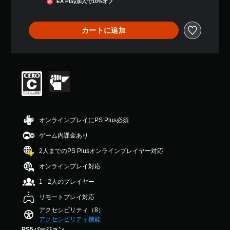
音
EA Play加入で10%オフ
す
こ
声
。
と
を
な
出
カートに追加
く
力
タ
プ
す
ッ
レ
る
チ
イ
よ
操
で
う
作
き
設
な
ま
定
す
し
で
。
き
で
オンラインプレイにPS Plus必須
ま
プ
す
レ
ゲーム内課金あり
。
イ
2人までのPS Plusオンラインプレイヤー対応
可
能
オンラインプレイ対応
タ
1 - 2人のプレイヤー
ッ
チ
リモートプレイ対応
操
アクセシビリティ（8）
作
アクセシビリティ機能
を
PS5バージョン