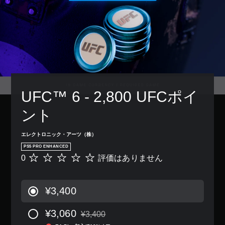
の
き
、
ー
ム
み
ま
ゲ
シ
プ
字
す
ー
ョ
レ
幕
。
ム
ン
イ
が
全
コ
中
表
体
ン
の
モ
示
の
ト
エ
ノ
さ
難
ロ
フ
ラ
れ
易
ー
ェ
ま
ル
度
ル
ク
UFC™ 6 - 2,800 UFCポイ
す
音
を
を
ト
。
声
下
使
に
ント
げ
わ
よ
す
る
ず
る
べ
こ
に
視
エレクトロニック・アーツ（株）
て
と
ゲ
覚
の
PS5 PRO ENHANCED
が
ー
的
ス
0
評価はありません
評
で
ム
な
ピ
価
き
を
不
ー
は
ま
プ
快
カ
あ
す
レ
感
¥3,400
ー
り
。
イ
を
で
ま
で
感
同
¥3,060
せ
¥3,400
き
じ
じ
通常価格¥3,400より値引き
ん
ま
る