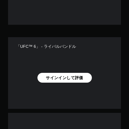
ク
ト
を
オ
ン
に
し
た
と
「UFC™ 6」 - ライバルバンドル
き
の
抵
抗
効
果
サインインして評価
を
使
わ
な
く
て
も
ゲ
ー
ム