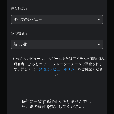
は
リ
ガ
絞り込み：
5
ー
エ
すべてのレビュー
段
フ
ェ
階
並び替え：
ク
ト
中
な
新しい順
し
の
で
すべてのレビューはこのゲームまたはアイテムの確認済み
3
プ
所有者によるもので、モデレーターチームで審査されま
レ
.
す。詳しくは、
評価とレビューポリシー
をご確認くださ
イ
可
い。
6
能
ト
6
リ
ガ
で
ー
条件に一致する評価がありませんでし
エ
す
た。別の条件を指定してください。
フ
ェ