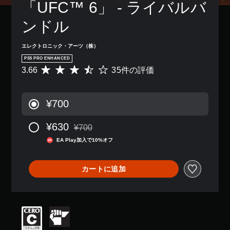
の
「UFC™ 6」 - ライバルバ
き
、
ー
ム
み
ま
ゲ
シ
プ
字
ンドル
す
ー
ョ
レ
幕
。
ム
ン
イ
が
全
コ
中
エレクトロニック・アーツ（株）
表
体
ン
の
モ
示
PS5 PRO ENHANCED
の
ト
エ
ノ
さ
3.66
35件の評価
難
評
ロ
フ
ラ
れ
易
価
ー
ェ
ま
ル
度
数
ル
ク
す
音
を
は
を
ト
¥700
。
声
下
3
使
に
げ
5
わ
よ
す
¥630
る
、
ず
¥700
る
べ
通常価格¥700より値引き
こ
平
に
視
て
EA Play加入で10%オフ
と
均
ゲ
覚
の
が
評
ー
的
ス
で
価
ム
な
ピ
カートに追加
き
は
を
不
ー
ま
5
プ
快
カ
す
段
レ
感
ー
。
階
イ
を
で
中
で
感
同
の
き
じ
じ
3
ま
る