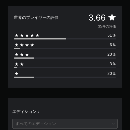
使
わ
ず
評
3.66
に
世界のプレイヤーの評価
ゲ
価
35件の評価
ー
ム
51％
数
を
プ
6％
は
レ
イ
20％
3
で
3％
き
5
ま
20％
す
、
。
平
ア
ダ
均
プ
テ
評
エディション：
ィ
価
ブ
すべてのエディション
ト