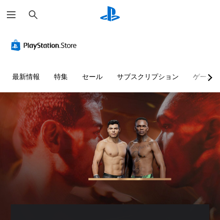
検
索
快
音
字
モ
難
適
量
幕
ー
易
な
コ
（
シ
度
ビ
ン
基
ョ
調
ジ
ト
本
ン
整
最新情報
特集
セール
サブスクリプション
ゲーム
ュ
ロ
）
コ
（
ア
ー
ン
基
主
ル
ル
ト
本
要
（
ロ
）
な
個
基
ス
ー
々
ゲ
ト
本
ル
の
ー
ー
）
音
な
ム
リ
量
し
の
カ
ー
を
難
で
メ
と
下
易
プ
ラ
キ
げ
度
の
レ
ャ
た
を
動
イ
ラ
り
変
き
可
ク
消
更
や
タ
能
音
し
ゲ
ー
で
て
モ
ー