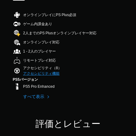
音
.
す
こ
声
6
。
と
を
オンラインプレイにPS Plus必須
6
な
出
で
く
力
タ
ゲーム内課金あり
す
プ
す
ッ
レ
2人までのPS Plusオンラインプレイヤー対応
る
チ
イ
よ
操
オンラインプレイ対応
で
う
作
き
設
1 - 2人のプレイヤー
な
ま
定
す
し
リモートプレイ対応
で
。
き
で
アクセシビリティ（8）
ま
プ
アクセシビリティ機能
す
レ
PS5バージョン
。
イ
PS5 Pro Enhanced
可
能
すべて表示
タ
ッ
チ
操
評価とレビュー
作
を