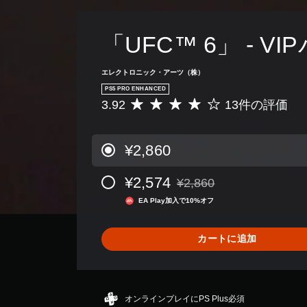
ダ
プ
テ
「UFC™ 6」 - VI
ィ
ブ
エレクトロニック・アーツ（株）
ト
PS5 PRO ENHANCED
リ
3.92
13件の評価
評
ガ
価
ー
数
エ
は
¥2,860
フ
1
3
ェ
¥2,574
¥2,860
、
ク
通常価格¥2,860より値引き
平
ト
EA Play加入で10%オフ
均
な
評
し
価
カートに追加
で
は
5
プ
段
レ
階
イ
オンラインプレイにPS Plus必須
中