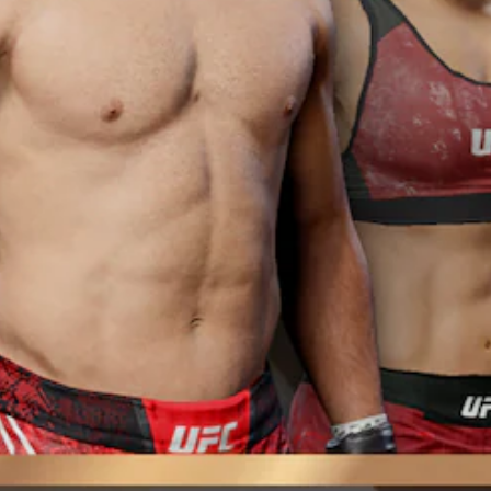
を
で
イ
感
同
で
じ
じ
き
る
音
ま
こ
声
す
と
を
。
な
出
く
力
タ
プ
す
ッ
レ
る
チ
イ
よ
で
操
う
き
設
作
ま
定
な
す
で
し
。
き
で
ま
プ
す
レ
。
イ
可
能
タ