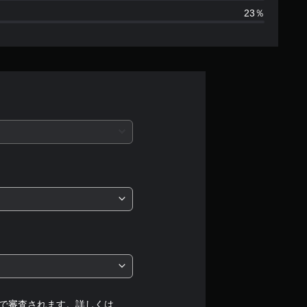
23％
3
、
平
均
評
価
は
5
段
階
で審査されます。詳しくは、