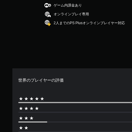
可
の
ゲーム内課金あり
能
3
.
オンラインプレイ専用
ト
9
リ
2人までのPS Plusオンラインプレイヤー対応
2
ガ
で
ー
す
エ
フ
ェ
ク
ト
を
オ
ン
世界のプレイヤーの評価
に
し
た
と
き
の
抵
抗
効