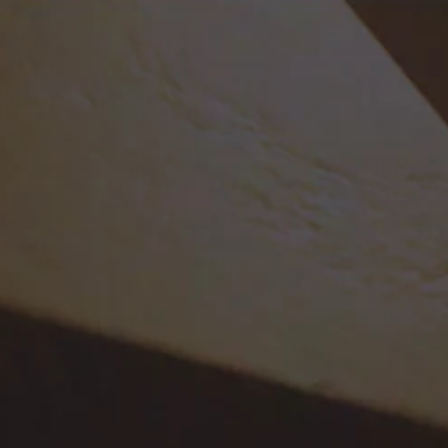
ッ
チ
操
作
を
使
わ
ず
に
ゲ
ー
ム
を
プ
レ
イ
で
き
ま
す
。
ア