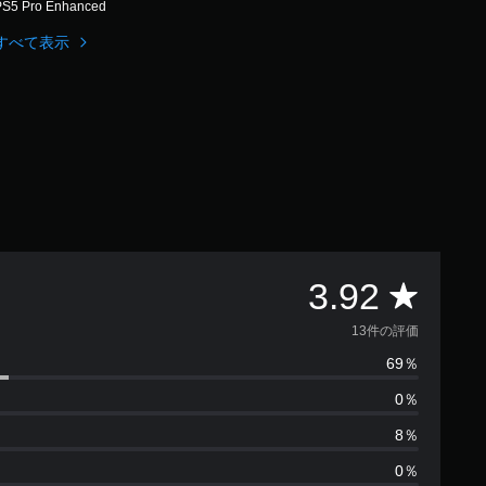
PS5 Pro Enhanced
すべて表示
評
3.92
価
13件の評価
69％
数
0％
は
8％
1
0％