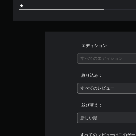
果
を
使
わ
な
く
て
も
エディション：
ゲ
ー
ム
すべてのエディション
を
プ
絞り込み：
レ
イ
で
すべてのレビュー
き
ま
す
並び替え：
。
新しい順
すべてのレビューはこのゲー