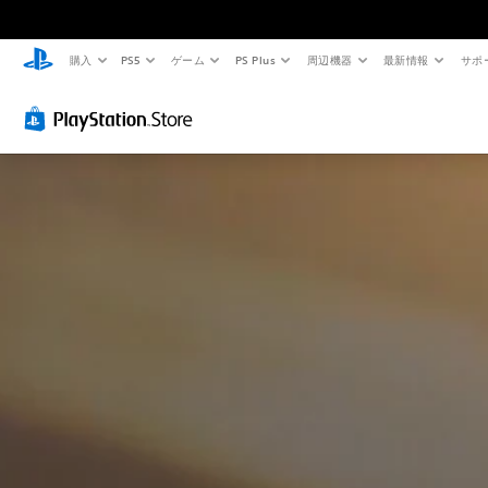
購入
PS5
ゲーム
PS Plus
周辺機器
最新情報
サポ
快
音
字
モ
難
適
量
幕
ー
易
な
コ
（
シ
度
ビ
ン
基
ョ
調
ジ
ト
本
ン
整
ュ
ロ
）
コ
（
ア
ー
ン
基
主
ル
ル
ト
本
要
（
な
ロ
）
個
ス
基
ー
々
ゲ
ト
本
の
ル
ー
ー
音
）
な
ム
リ
量
の
し
カ
ー
を
難
で
メ
と
下
易
ラ
プ
キ
げ
度
の
ャ
レ
た
を
動
ラ
イ
り
変
き
ク
消
可
更
や
タ
音