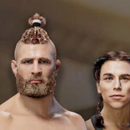
し
能
ゲ
ー
で
て
ー
の
モ
き
、
ム
み
ー
ま
ゲ
プ
字
シ
す
ー
レ
幕
ョ
。
ム
イ
が
ン
全
中
表
コ
体
モ
の
示
ン
の
エ
ノ
さ
ト
難
フ
れ
ロ
ラ
易
ェ
ま
ー
ル
度
ク
す
ル
音
を
ト
。
を
下
声
に
使
げ
よ
す
わ
る
る
べ
ず
こ
視
て
に
と
覚
の
ゲ
が
的
ス
ー
で
な
ピ
ム
き
不
ー
を
ま
快
カ
プ
す
感
ー
レ
。