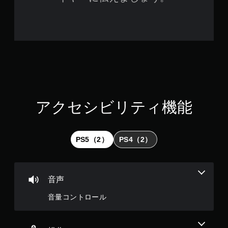
アクセシビリティ機能
PS5（2）
PS4（2）
音声
音量コントロール