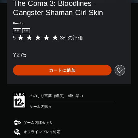
The Coma 3: Bloodlines - 
き
コ
ま
ン
Gangster Shaman Girl Skin
す
ト
。
ロ
Headup
ー
PS4
PS5
ラ
5
3件の評価
ー
評
の
価
振
数
¥275
動
は
機
3
能
、
カートに追加
／
平
ハ
均
プ
評
テ
価
ィ
は
ののしり言葉（軽度）, 軽い暴力
ッ
5
ク
段
ゲーム内購入
フ
階
ィ
中
ー
の
ゲーム内課金あり
ド
5
バ
オフラインプレイ対応
で
ッ
す