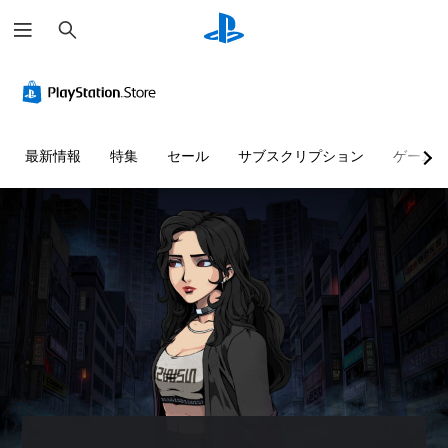
検
索
音
コ
量
ン
コ
ト
ン
ロ
ト
ー
最新情報
特集
セール
サブスクリプション
ゲーム
ロ
ラ
ー
ー
ル
の
振
個
動
々
機
の
音
能
量
な
を
し
下
で
げ
プ
た
レ
り
イ
消
可
音
能
で