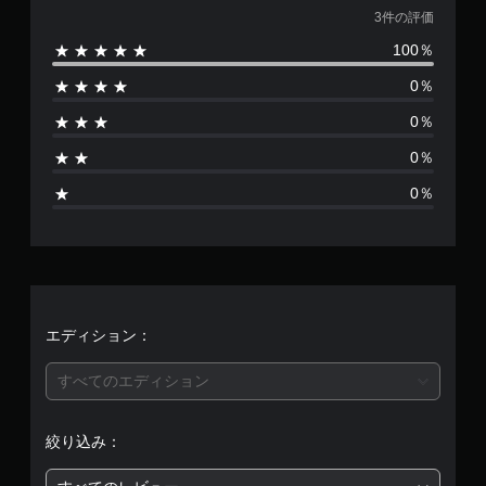
価
3件の評価
100％
数
0％
は
0％
3
0％
、
0％
平
均
評
価
エディション：
は
すべてのエディション
5
絞り込み：
段