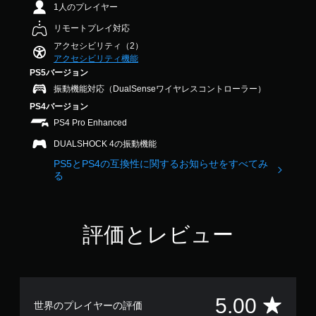
1人のプレイヤー
ク
を
リモートプレイ対応
使
アクセシビリティ（2）
わ
アクセシビリティ機能
ず
PS5バージョン
に
ゲ
振動機能対応（DualSenseワイヤレスコントローラー）
ー
PS4バージョン
ム
PS4 Pro Enhanced
を
プ
DUALSHOCK 4の振動機能
レ
PS5とPS4の互換性に関するお知らせをすべてみ
イ
る
で
き
ま
す
。
評価とレビュー
評
5.00
世界のプレイヤーの評価