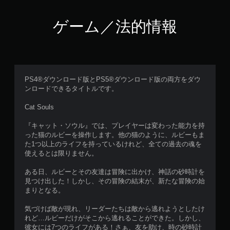
ゲーム／法的情報
PS4®ダウンロード版とPS5®ダウンロード版の両方をダウ
ンロードできるタイトルです。
Cat Souls
『キャット・ソウル』では、プレイヤーは変わった能力を持
った猫のルビーを操作します。他の猫のように、ルビーもま
た1つ以上のライフを持っているけれど、全ての過去の魂を
使えるとは限りません。
ある日、ルビーとその友達は冒険に出かけ、神話の砂時計を
見つけ出した！しかし、その冒険の結末が、新たな冒険の始
まりとなる。
気づけば敵が現れ、リーダーたちは敵から逃れようとしたけ
れど…ルビーだけがそこから逃れることができた。しかし、
彼女には7つのライフがある！さぁ、友を助け、時の砂時計