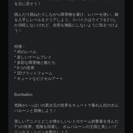
を元に戻そう！
跳んだり跳ねたりしながら障害物を避け、レバーを使い、鍵
を入手しレベルをクリアしよう。スパイクはライフを1つし
か消耗しないけれど、全部を無駄にしないように気をつけよ
う！
特徴：
* 45のレベル
* 楽しいゲームプレイ
* 多彩な障害物と敵たち
* 6つの世界
* 2Dプラットフォーム
* キュートなピクセルアート
Bumballon
危険がいっぱいの異次元の世界をキュートで暴れん坊のボム
バルーンと冒険しよう！
美しいアニメとどこか懐かしいレトロゲーム的要素を含んだ
7つの世界。危険を回避し、ボムバルーンの王国と美しいプ
リンセス・ムーンを救出しよう。