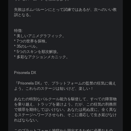
失敗はボムバルーンにとって試練ではあるが、次へのいい教
訓となる。
特徴:
* 美しいアニメグラフィック。
* 7つの世界を探検。
* 35のレベル。
* 5つのスキンを順次解放。
* 多彩なアクションメカニック。
Prisonela DX
『Prisonela DX』で、プラットフォームの監禁の狂気に備え
よう。これらのステージは短いけど、楽しい！
あなたの特別なパルクール能力を駆使して、すべての障害物
を乗り越え、トラップを避けよう。だが、この狂気の刑務所
で贖罪を期待してはいけない。あなたは死ぬ度に、全く異な
るステージへワープさせられ、そこに適応して生き延びなけ
ればならない。
このプラットフォーム地獄から脱出するために必要なもの