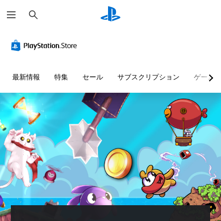
検
索
最新情報
特集
セール
サブスクリプション
ゲーム