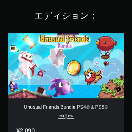
.
6
エディション：
7
で
す
U
n
u
s
u
a
l
F
r
i
e
n
d
s
Unusual Friends Bundle PS4® & PS5®
B
u
PS4
PS5
n
d
¥2,090
l