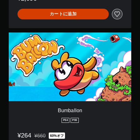
e
P
カートに追加
S
4
®
&
B
P
u
S
m
5
b
®
a
l
l
o
n
Bumballon
PS4
PS5
¥264
¥660
60%オフ
通常価格¥660より値引き