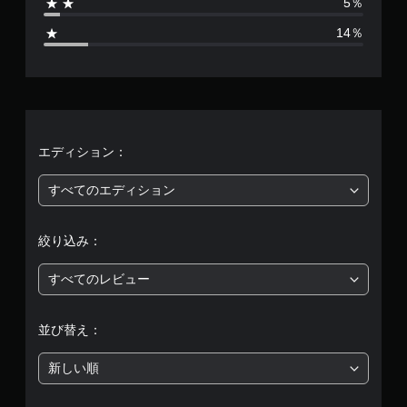
5％
1
14％
、
平
均
評
エディション：
価
すべてのエディション
は
絞り込み：
5
すべてのレビュー
段
階
並び替え：
中
新しい順
の