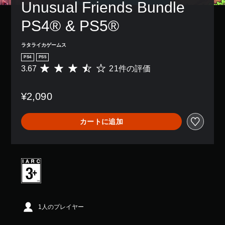
Unusual Friends Bundle 
PS4® & PS5®
ラタライカゲームス
PS4
PS5
3.67
21件の評価
評
価
数
¥2,090
は
2
1
カートに追加
、
平
均
評
価
は
5
段
階
中
1人のプレイヤー
の
3