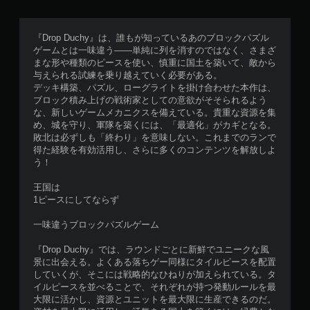
『Drop Duchy』は、誰もが知っているあのブロックパズル
ゲームとは一味違う――単純に列を消すのではなく、さまざ
まな形や種類のピースを使い、慎重に国土を築いて、敵から
与えられる試練を乗り越えていく必要がある。
デッキ構築、パズル、ローグライトを掛け合わせた本作は、
ブロック積み上げの戦術家としての意欲がそそられるよう
な、新しいゲームメカニクスを備えている。貴重な資源を集
め、城を守り、軍隊を築くには、「最適化」がカギとなる。
敗北は必ずしも「終わり」を意味しない。これまでのランで
得た経験を有効活用し、さらに多くのコンテンツを解放しよ
う！
王国は
1ピースにしてならず
一味違うブロックパズルゲーム
『Drop Duchy』では、ラウンドごとに新鮮でユニークな風
景に出会える。よくある落ちゲー同様にタイルピースを配置
していくが、そこには戦略的なひねりが加えられている。タ
イルピースを並べることで、それぞれが持つ発動ルールを最
大限に活かし、資源とユニットを最大限に生産できるのだ。