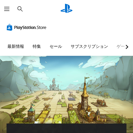
検
索
最新情報
特集
セール
サブスクリプション
ゲーム