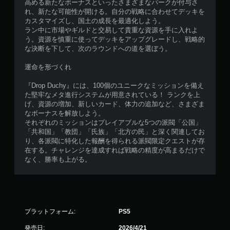
高める新たなボーナスといったさまざまなパークが付与さ
れ、新たな可能性が開ける。自分の戦略に合わせてデッキを
カスタマイズし、国土の成長を最適化しよう。
ラン中に市場やギルドと交易して貴重な資源を手に入れよ
う。資源を慎重に使ってデッキをアップグレードし、戦略的
な決断を下して、次のラウンドへの道を選ぼう。
運命を形づくれ
『Drop Duchy』には、100個のユニークなミッションを備え
た堅牢なメタ進行システムが用意されている！ ランクを上
げ、資源の増加、新しいカード、体力の追加など、さまざま
なボーナスを解放しよう。
それぞれのミッションはプレイアブルな5つの派閥「公国」
「共和国」「教団」「氏族」「北方の民」と深く関連してお
り、各派閥に特化した報酬を得られる派閥限定クエストが存
在する。チャレンジを達成すれば戦略の精度が高まるだけで
なく、勝率も上がる。
プラットフォーム:
PS5
発売日:
2026/4/21