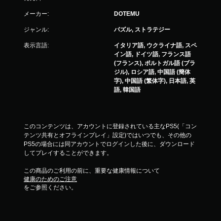
メーカー:
DOTEMU
ジャンル:
パズル, ストラテジー
表示言語:
イタリア語, ウクライナ語, スペ
イン語, ドイツ語, フランス語
(フランス), ポルトガル語 (ブラ
ジル), ロシア語, 中国語 (簡体
字), 中国語 (繁体字), 日本語, 英
語, 韓国語
このコンテンツは、アカウントに登録されている主なPS5(「コン
テンツ共有とオフラインプレイ」設定)ではいつでも、その他の
PS5の場合には同アカウントでログインした後に、ダウンロード
してプレイすることができます。
この商品のご利用の前に、重要な健康情報について
健康のためのご注意
をご参照ください。