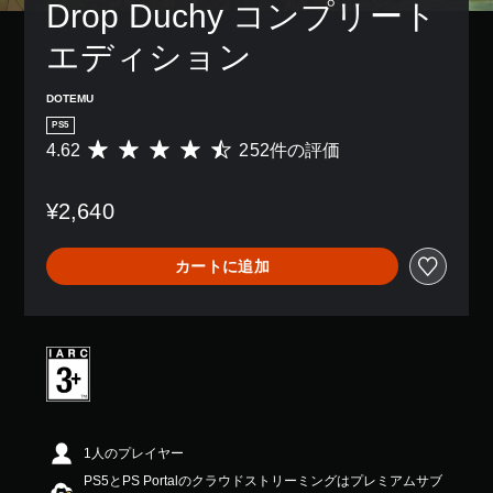
Drop Duchy コンプリート
エディション
DOTEMU
PS5
4.62
252件の評価
評
価
数
¥2,640
は
2
5
カートに追加
2
、
平
均
評
価
は
5
段
階
1人のプレイヤー
中
PS5とPS Portalのクラウドストリーミングはプレミアムサブ
の