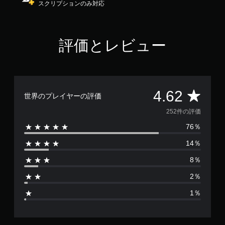
スクリプションのみ対応
4
.
6
2
評価とレビュー
で
す
評
4.62
世界のプレイヤーの評価
価
252件の評価
76％
数
14％
は
8％
2
2％
5
1％
2
、