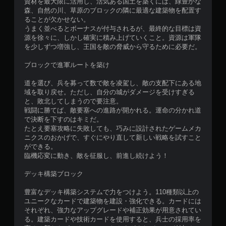
資材を最大限に活用し、活気ある国土を築くには、緑豊かな
森、自然の川、草原のブロックの隣に最適な建築物を配置す
ることが欠かせない。
うまく並べるとボーナスが付与されるが、最終的な目標は資
源を徐々に、しかし確実に積み上げていくこと。資源は軍隊
を少しずつ増強し、王国を敵の脅威から守るために必要だ。
ブロックで進軍ルートを築け
道を選び、兵を募って数で敵を凌駕し、敵の支配下にある地
域を取り戻せ。ただし、自分の城がダメージを受けすぎる
と、敗北してしまうので要注意。
戦闘に勝てば、敵要塞への進路が開かれる。運命の分かれ道
で決断を下すのはキミだ。
たとえ要塞攻略に失敗しても、巧みに設計されたゲームメカ
ニクスのおかげで、すぐにやり直して新しい戦略を試すこと
ができる。
臨機応変に動き、敵を征服し、前進し続けよう！
デッキ構築ブロック
豊富なデッキ構築システムで力をつけよう。110種類以上の
ユニークなカードで建築物を建設・強化できる。カードには
それぞれ、強力なアップグレードや補正効果が用意されてい
る。建築カードや技術カードを使用すると、兵士の採用率を