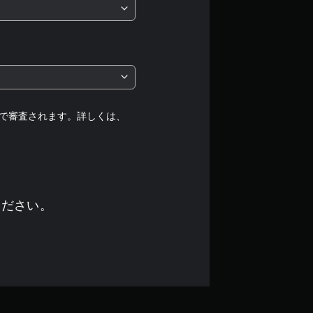
は
5
段
階
中
で審査されます。詳しくは、
の
4
.
ください。
7
で
す