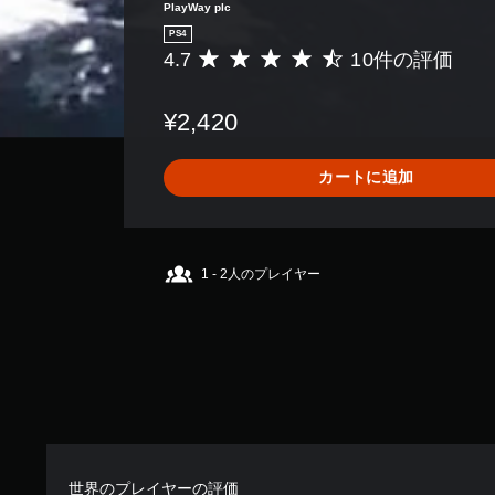
PlayWay plc
PS4
4.7
10件の評価
評
価
数
¥2,420
は
1
0
カートに追加
、
平
均
評
価
1 - 2人のプレイヤー
は
5
段
階
中
の
4
.
7
で
世界のプレイヤーの評価