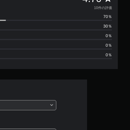
価
10件の評価
70％
数
30％
は
0％
1
0％
0％
0
、
平
均
評
価