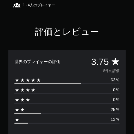
で
1 - 4人のプレイヤー
す
評価とレビュー
評
3.75
世界のプレイヤーの評価
価
8件の評価
63％
数
0％
は
0％
8
25％
、
13％
平