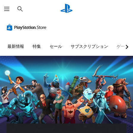
検
索
最新情報
特集
セール
サブスクリプション
ゲーム