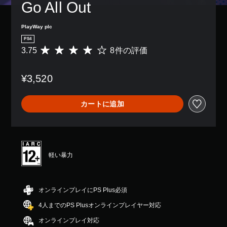
Go All Out
PlayWay plc
PS4
3.75
8件の評価
評
価
数
¥3,520
は
8
、
カートに追加
平
均
評
価
は
5
軽い暴力
段
階
中
の
オンラインプレイにPS Plus必須
3
4人までのPS Plusオンラインプレイヤー対応
.
7
オンラインプレイ対応
5