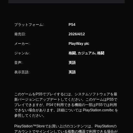
プラットフォーム:
PS4
発売日:
2026/4/12
メーカー:
PlayWay plc
ジャンル:
格闘, カジュアル, 格闘
音声:
英語
表示言語:
英語
このゲームをPS5でプレイするには、システムソフトウェアを最
新バージョンにアップデートしてください。このゲームはPS5で
プレイできますが、PS4で利用できる機能の一部はPS5では利用
できない場合があります。詳細については PlayStation.com/bc を
参照してください。
PlayStation™Storeでお買い上げのコンテンツは、PlayStationの
アカウントでサインインしている複数の機器で利用できる場合が