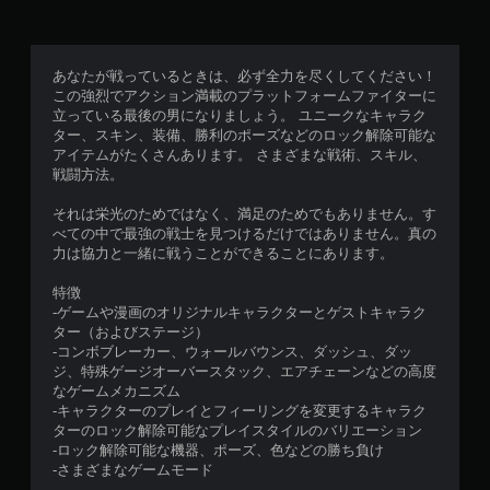
あなたが戦っているときは、必ず全力を尽くしてください！
この強烈でアクション満載のプラットフォームファイターに
立っている最後の男になりましょう。 ユニークなキャラク
ター、スキン、装備、勝利のポーズなどのロック解除可能な
アイテムがたくさんあります。 さまざまな戦術、スキル、
戦闘方法。
それは栄光のためではなく、満足のためでもありません。す
べての中で最強の戦士を見つけるだけではありません。真の
力は協力と一緒に戦うことができることにあります。
特徴
-ゲームや漫画のオリジナルキャラクターとゲストキャラク
ター（およびステージ）
-コンボブレーカー、ウォールバウンス、ダッシュ、ダッ
ジ、特殊ゲージオーバースタック、エアチェーンなどの高度
なゲームメカニズム
-キャラクターのプレイとフィーリングを変更するキャラク
ターのロック解除可能なプレイスタイルのバリエーション
-ロック解除可能な機器、ポーズ、色などの勝ち負け
-さまざまなゲームモード