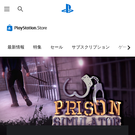
検
索
最新情報
特集
セール
サブスクリプション
ゲーム