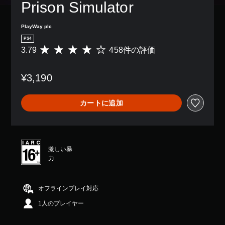
Prison Simulator
PlayWay plc
PS4
3.79
458件の評価
評
価
数
¥3,190
は
4
5
カートに追加
8
、
平
均
評
激しい暴
価
力
は
5
段
階
オフラインプレイ対応
中
1人のプレイヤー
の
3
.