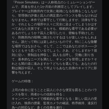
『Prison Simulator』は一人称視点のシミュレーションゲー
ムで、昇進を控えた1か月前の刑務官としてプレイします。
プレイヤーは刑務所内で次第に複雑になる任務をこなしなが
ら、管理側の評価と囚人の満足度のバランスを取らなければ
なりません。本作では看守として行動しますが、法律を守る
か、それともこの場所や人々に完全に染まってしまうかはす
べてあなた次第です。そもそも、模範的な看守である必要が
あるのでしょうか？囚人と取引したり、密輸を手助けした
り、刑務所内の喧嘩に賭けたりするほうが楽しいかもしれま
せん。誰だって時には楽しみたいものです。特にこんな陰鬱
な場所ではなおさら。そして、ここではあなたがボス——少
なくともそう思っているでしょう。さあ、どうしますか？規
則に従い、禁制品を押収し、囚人を点呼し、労働に割り当
て、基本的なニーズを満たし、ギャングを管理しますか？そ
れとも闇の道に進みますか？どちらを選んでも、あなたの行
動は施設や囚人、そして何よりもあなた自身のキャリアに影
響を与えます。
ゲームの特徴：
上司の命令に従うことと囚人に小さな便宜を図ることのバラ
ンスを取り、両者からの信頼を得る；
キャンペーンモードで模範的な看守となる：新しい囚人の受
け入れ、独房の捜索、監視カメラの確認、秩序維持、違反行
為への対応など、多くの任務を遂行；