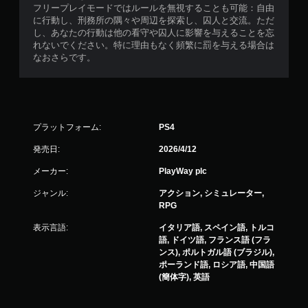
フリープレイモードではルールを無視することも可能：自由
に行動し、刑務所の隅々や周辺を探索し、囚人と交流。ただ
し、あなたの行動は他の看守や囚人に影響を与えることを忘
れないでください。特に理由もなく頻繁に罰を与える場合は
なおさらです。
プラットフォーム:
PS4
発売日:
2026/4/12
メーカー:
PlayWay plc
ジャンル:
アクション, シミュレーター,
RPG
表示言語:
イタリア語, スペイン語, トルコ
語, ドイツ語, フランス語 (フラ
ンス), ポルトガル語 (ブラジル),
ポーランド語, ロシア語, 中国語
(簡体字), 英語