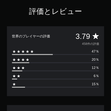
7
9
評価とレビュー
で
す
評
3.79
世界のプレイヤーの評価
価
458件の評価
47％
数
20％
は
12％
4
6％
5
15％
8
、
平