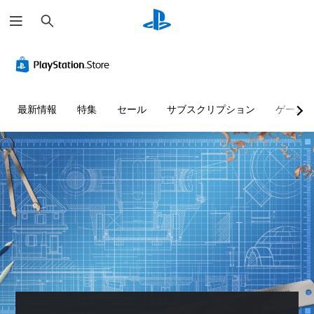
検
索
最新情報
特集
セール
サブスクリプション
ゲーム