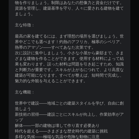
物を作りましょう。制限はあなたの想像力と資金だけです。
資源を管理し、建築基準を守り、人々に愛される建物を建て
ましょう。
主な特徴：
最高の家を建てるには、まず理想の場所を選びましょう。世
界中どこでも選べます！灼熱のアフリカ、極寒のシベリア、
熱帯のアマゾン——すべてあなた次第です。
次に設計に集中しましょう。小さな小屋から豪邸まで、さま
ざまな建物を作ることができます。使用する材料によって結
果も変わります。誤った材料は問題を引き起こすため、知識
と判断力が重要です。スキルが上がるにつれて、より高度な
建築が可能になります。すべてが整えば、短時間で完成し、
魅力的な外観を与えることができます。
主な機能：
世界中で建設——地域ごとの建築スタイルを学び、自由に創
造しよう
新技術の習得——建設ごとにスキルが向上し、作業効率がア
ップ
解体——一部の建物は壊して作り直す必要あり
時代を超える——さまざまな歴史時代の建築に挑戦
多様な気候——極端な気温や危険な動物に注意