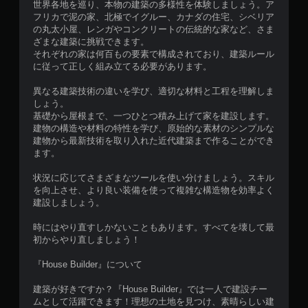
世界各地を巡り、本物の建築の多様性を体験しましょう。ア
フリカで泥の家、北極でイグルー、カナダの住宅、シベリア
の丸太小屋、レンガやコンクリートの伝統的な家など、さま
ざまな建築に挑戦できます。
それぞれの家は何百もの要素で構成されており、建築ルール
に従って正しく組み立てる必要があります。
異なる建築技術の違いを学び、適切な材料と工程を理解しま
しょう。
基礎から屋根まで、一つひとつ積み上げて家を建設します。
建物の構造や材料の特性を学び、原始的な素材のシンプルな
建物から最新技術を取り入れた近代建築まで作ることができ
ます。
状況に応じてさまざまなツールを使い分けましょう。スキル
を向上させ、より良い装備を使って複雑な構造物を効率よく
建設しましょう。
時にはやり直すしかないこともあります。すべてを壊して最
初からやり直しましょう！
『House Builder』について
建築が好きですか？『House Builder』では一人で建設チー
ムとして活躍できます！理想の土地を見つけ、素晴らしい建