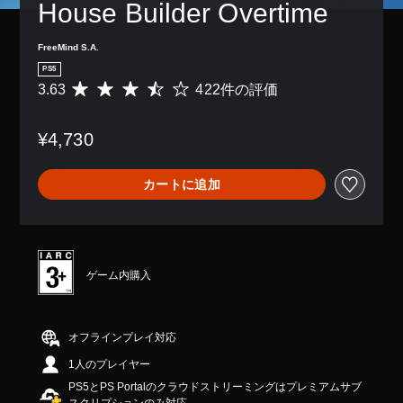
House Builder Overtime
FreeMind S.A.
PS5
3.63
422件の評価
評
価
数
¥4,730
は
4
2
カートに追加
2
、
平
均
評
価
ゲーム内購入
は
5
段
階
オフラインプレイ対応
中
1人のプレイヤー
の
3
PS5とPS Portalのクラウドストリーミングはプレミアムサブ
.