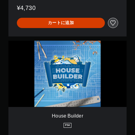
i
¥4,730
m
e
カートに追加
H
o
u
s
e
B
u
i
l
d
e
r
House Builder
PS4