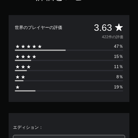
評
3.63
世界のプレイヤーの評価
価
422件の評価
47％
数
15％
は
11％
4
8％
2
19％
2
、
平
均
エディション：