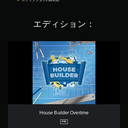
スクリプションのみ対応
6
3
で
す
エディション：
H
o
u
s
e
B
u
i
l
d
e
r
O
v
House Builder Overtime
e
r
PS5
t