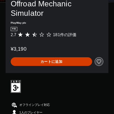
Offroad Mechanic 
Simulator
PlayWay plc
PS5
2.7
181件の評価
評
価
数
¥3,190
は
1
8
カートに追加
1
、
平
均
評
価
は
5
段
階
オフラインプレイ対応
中
1人のプレイヤー
の