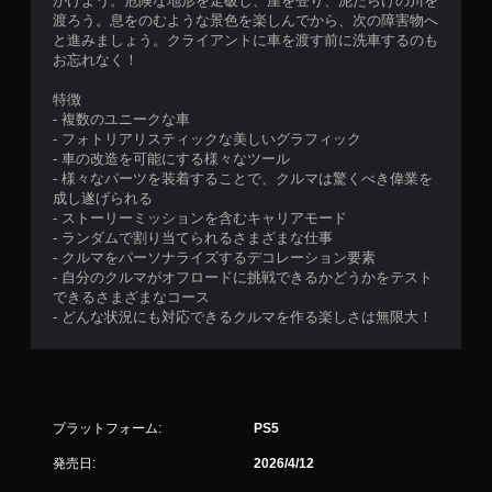
かけよう。危険な地形を走破し、崖を登り、泥だらけの川を
渡ろう。息をのむような景色を楽しんでから、次の障害物へ
と進みましょう。クライアントに車を渡す前に洗車するのも
お忘れなく！
特徴
- 複数のユニークな車
- フォトリアリスティックな美しいグラフィック
- 車の改造を可能にする様々なツール
- 様々なパーツを装着することで、クルマは驚くべき偉業を
成し遂げられる
- ストーリーミッションを含むキャリアモード
- ランダムで割り当てられるさまざまな仕事
- クルマをパーソナライズするデコレーション要素
- 自分のクルマがオフロードに挑戦できるかどうかをテスト
できるさまざまなコース
- どんな状況にも対応できるクルマを作る楽しさは無限大！
プラットフォーム:
PS5
発売日:
2026/4/12