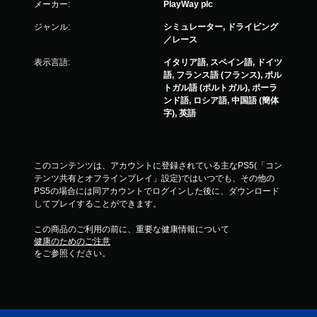
メーカー:
PlayWay plc
ジャンル:
シミュレーター, ドライビング
／レース
表示言語:
イタリア語, スペイン語, ドイツ
語, フランス語 (フランス), ポル
トガル語 (ポルトガル), ポーラ
ンド語, ロシア語, 中国語 (簡体
字), 英語
このコンテンツは、アカウントに登録されている主なPS5(「コン
テンツ共有とオフラインプレイ」設定)ではいつでも、その他の
PS5の場合には同アカウントでログインした後に、ダウンロード
してプレイすることができます。
この商品のご利用の前に、重要な健康情報について
健康のためのご注意
をご参照ください。