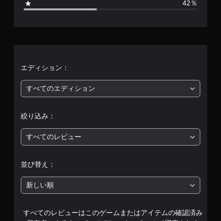
42％
1
、
平
均
エディション：
評
すべてのエディション
価
絞り込み：
は
すべてのレビュー
5
段
並び替え：
階
新しい順
中
すべてのレビューはこのゲームまたはアイテムの確認済み
の