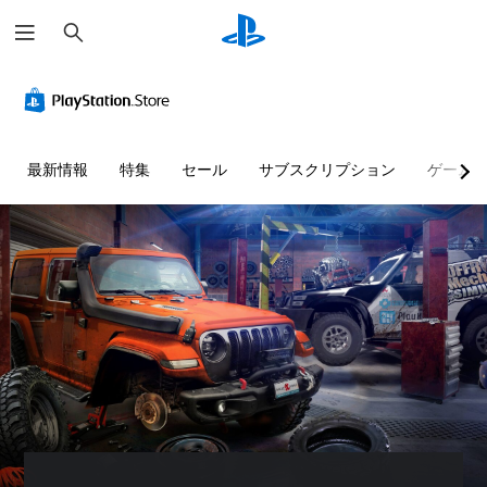
検
索
最新情報
特集
セール
サブスクリプション
ゲーム