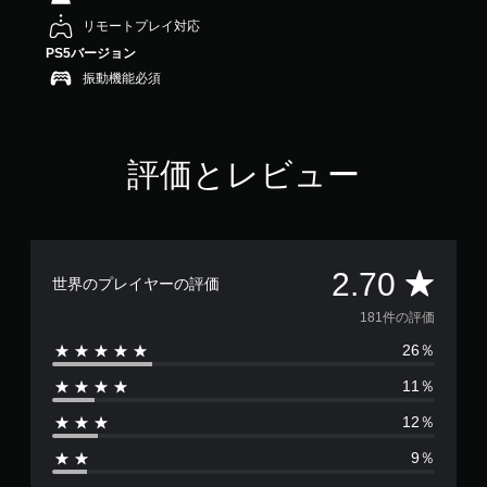
2
リモートプレイ対応
.
PS5バージョン
7
で
振動機能必須
す
評価とレビュー
評
2.70
世界のプレイヤーの評価
価
181件の評価
26％
数
11％
は
12％
1
9％
8