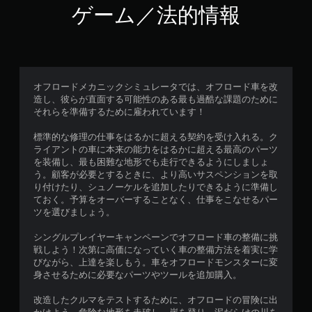
ゲーム／法的情報
オフロードメカニックシミュレータでは、オフロード車を改
造し、彼らが直面する可能性のある最も過酷な課題のために
それらを準備するために雇われています！
標準的な修理の仕事をはるかに超える契約を受け入れる。ク
ライアントの車に本来の能力をはるかに超える最高のパーツ
を装備し、最も困難な地形でも走行できるようにしましょ
う。顧客が必要とするときに、より高いサスペンションを取
り付けたり、シュノーケルを追加したりできるように準備し
ておく。予算をオーバーすることなく、仕事をこなせるパー
ツを選びましょう。
シングルプレイヤーキャンペーンでオフロード車の整備に挑
戦しよう！次第に高価になっていく車の整備方法を着実に学
びながら、上達を楽しもう。車をオフロードモンスターに変
身させるために必要なパーツやツールを追加購入。
改造したクルマをテストするために、オフロードの冒険に出