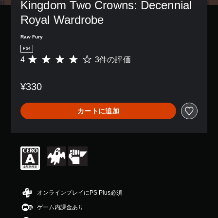
Kingdom Two Crowns: Decennial 
Royal Wardrobe
Raw Fury
PS4
4
3件の評価
評
価
数
¥330
は
3
、
カートに追加
平
均
評
価
は
5
段
階
中
の
オンラインプレイにPS Plus必須
4
ゲーム内課金あり
で
す