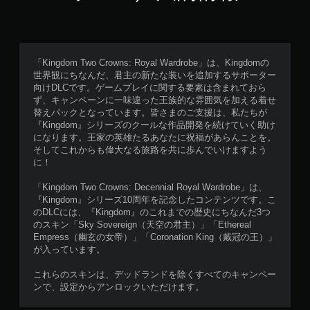
「Kingdom Two Crowns: Royal Wardrobe」は、Kingdomの
世界観にちなんだ、君主の新たな装いを追加するサポーター
向けDLCです。ゲームプレイに関する要素は含まれておら
ず、キャンペーンに一味違った王族的な雰囲気を加える着せ
替えパックとなっています。皆さまのご支援は、私たちが
『Kingdom』シリーズのクールな作品開発を続けていく助け
になります。王家の英雄たるあなたに祝福があらんことを。
そしてこれからも偉大なる旅路を共に歩んでいけますよう
に！
「Kingdom Two Crowns: Decennial Royal Wardrobe」は、
『Kingdom』シリーズ10周年を記念したコンテンツです。こ
のDLCには、『Kingdom』のこれまでの歴史にちなんだ3つ
のスキン「Sky Sovereign（天空の君主）」「Ethereal
Empress（幽玄の女帝）」「Coronation King（戴冠の王）」
が入っています。
これらのスキンは、デッドランドを除くすべてのキャンペー
ンで、設定からアンロックいただけます。