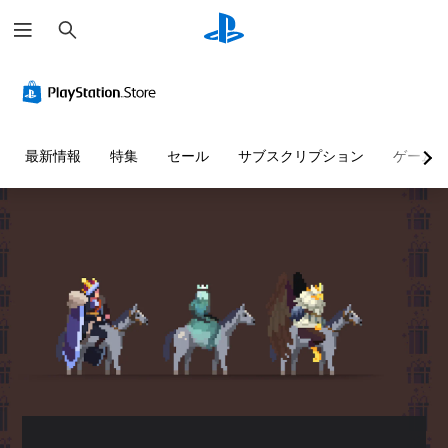
検
索
最新情報
特集
セール
サブスクリプション
ゲーム