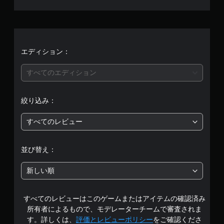
均
評
価
エディション：
は
すべてのエディション
5
絞り込み：
段
すべてのレビュー
階
中
並び替え：
の
新しい順
4
すべてのレビューはこのゲームまたはアイテムの確認済み
で
所有者によるもので、モデレーターチームで審査されま
す
す。詳しくは、
評価とレビューポリシー
をご確認くださ