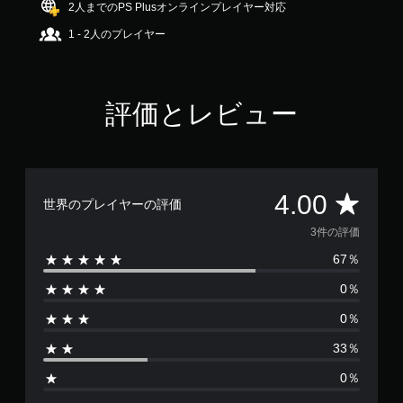
2人までのPS Plusオンラインプレイヤー対応
1 - 2人のプレイヤー
評価とレビュー
評
4.00
世界のプレイヤーの評価
価
3件の評価
67％
数
0％
は
0％
3
33％
、
0％
平