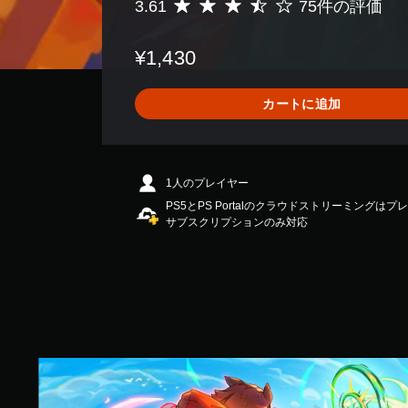
3.61
75件の評価
ー
評
ビ
価
ー
数
¥1,430
パ
は
ー
7
ト
5
カートに追加
の
、
再
平
生
均
中
評
に
価
1人のプレイヤー
、
は
PS5とPS Portalのクラウドストリーミングはプ
ゲ
5
サブスクリプションのみ対応
ー
段
ム
階
を
中
一
の
時
3
停
.
止
6
で
1
S
き
で
m
ま
す
a
す