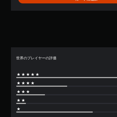
好
き
な
タ
イ
ミ
ン
グ
で
ゲ
ー
世界のプレイヤーの評価
ム
を
セ
ー
ブ
し
て
中
断
で
き
、