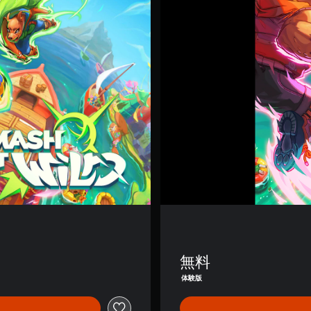
s
h
i
t
W
i
l
d
無料
体験版