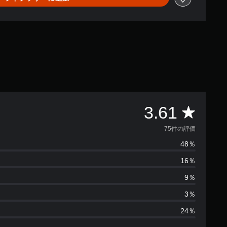
評
3.61
価
75件の評価
48％
数
16％
は
9％
7
3％
24％
5