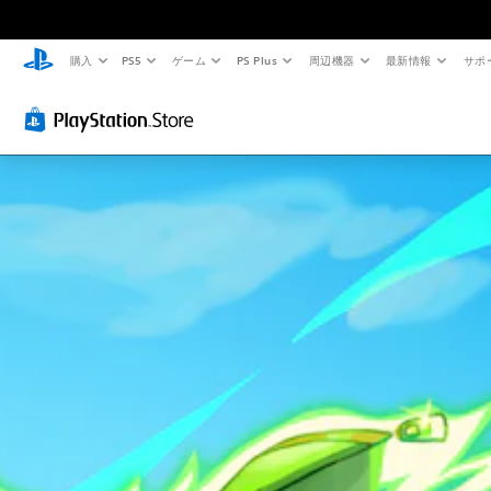
購入
PS5
ゲーム
PS Plus
周辺機器
最新情報
サポ
音
コ
難
量
ン
易
コ
ト
度
ン
ロ
調
ト
ー
整
ロ
ラ
（
ー
ー
基
ル
の
本
振
）
個
動
々
ゲ
の
機
ー
音
能
ム
量
の
な
を
難
し
下
易
で
げ
度
プ
た
を
レ
り
変
消
イ
更
音