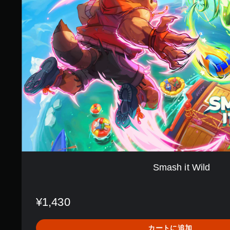
s
。
h
（
i
オ
t
フ
W
ラ
i
イ
l
ン
d
プ
レ
イ
の
み
）
手
動
Smash it Wild
セ
ー
ブ
¥1,430
自
分
カートに追加
の