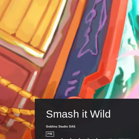
す
。
ゲ
ー
ム
の
一
時
停
止
ゲ
ー
ム
の
プ
Smash it Wild
レ
イ
中
Goblinz Studio SAS
や
PS5
ム