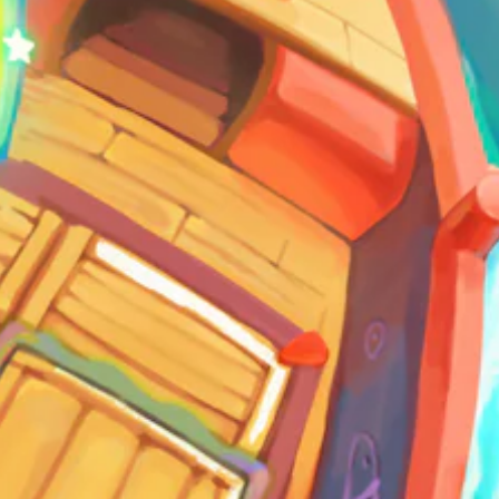
の
ア
ク
シ
ョ
ン
を
行
う
際
に
ゲ
ー
ム
の
ス
ピ
ー
ド
を
落
と
せ
ま