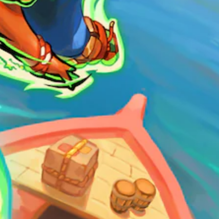
ー
ド
ゲ
バ
ー
ッ
ク
ム
を
ス
使
ピ
わ
ー
ず
ド
に
（
ゲ
ー
基
ム
本
を
）
プ
一
レ
定
イ
時
で
間
き
ま
ま
た
す
は
。
特
定