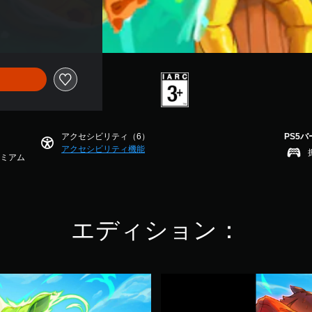
アクセシビリティ（6）
PS5
アクセシビリティ機能
レミアム
エディション：
S
m
a