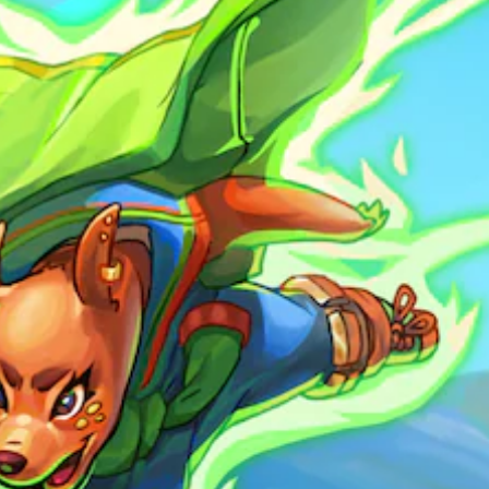
し
可
で
て
能
き
、
コ
ま
ゲ
ン
す
ー
ト
。
ム
ロ
全
ー
体
ラ
の
ー
難
の
易
振
度
動
を
機
下
能
げ
／
る
ハ
こ
プ
と
テ
が
ィ
で
ッ
き
ク
ま
フ
す
ィ
。