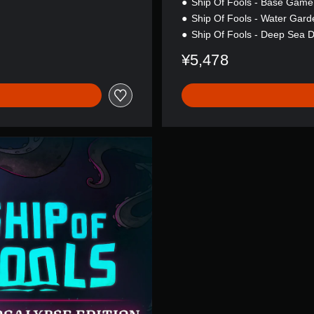
Ship Of Fools - Base Game
o
Ship Of Fools - Water Gar
n
Ship Of Fools - Deep Sea 
¥5,478