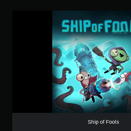
5
4
で
S
す
h
i
p
o
f
F
o
o
l
s
Ship of Fools