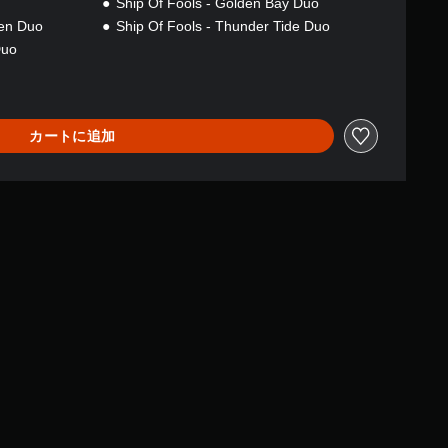
Ship Of Fools - Golden Bay Duo
den Duo
Ship Of Fools - Thunder Tide Duo
Duo
カートに追加