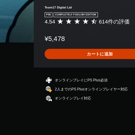
Team17 Digital Ltd
PS5
COMPLETELY FOOLISH EDITION
4.54
614件の評価
評
価
数
¥5,478
は
6
1
カートに追加
4
、
平
均
評
オンラインプレイにPS Plus必須
価
2人までのPS Plusオンラインプレイヤー対応
は
5
オンラインプレイ対応
段
階
中
の
4
.