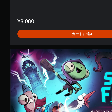
¥3,080
カートに追加
A
q
u
a
p
o
c
a
l
y
p
s
e