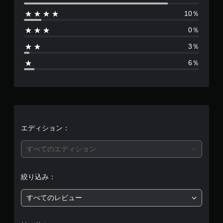
数
10％
は
0％
7
3％
1
6％
、
平
均
評
エディション：
価
すべてのエディション
は
絞り込み：
5
すべてのレビュー
段