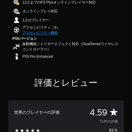
ス
12人までのPS Plusオンラインプレイヤー対応
4
ト
.
オンラインプレイ対応
ー
5
リ
9
1人のプレイヤー
ー
で
アクセシビリティ（3）
と
す
アクセシビリティ機能
キ
PS5バージョン
ャ
振動機能／トリガーエフェクト対応（DualSenseワイヤレス
ラ
コントローラー）
ク
タ
PS5 Pro Enhanced
ー
の
み
字
評価とレビュー
幕
が
表
示
さ
れ
評
4.59
世界のプレイヤーの評価
ま
す
価
71件の評価
。
82％