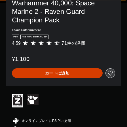
Warhammer 40,000: Space 
、
字
ゲ
幕
Marine 2 - Raven Guard 
ー
な
ム
Champion Pack
し
全
で
体
プ
Focus Entertainment
の
レ
PS5
PS5 PRO ENHANCED
難
イ
4.59
71件の評価
評
易
で
価
度
き
数
を
ま
¥1,100
は
下
す
7
げ
。
1
る
カートに追加
、
こ
字
平
と
幕
均
が
（
評
で
価
基
き
は
ま
本
5
す
）
段
。
主
階
要
中
オンラインプレイにPS Plus必須
な
の