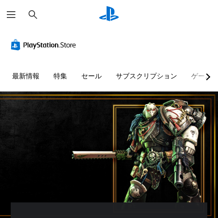
検
索
字
難
幕
易
な
度
し
調
で
整
最新情報
特集
セール
サブスクリプション
ゲーム
プ
（
レ
基
イ
本
可
）
能
ゲ
ー
音
ム
声
の
に
難
よ
易
る
度
会
を
話
変
が
更
な
し
く
て
、