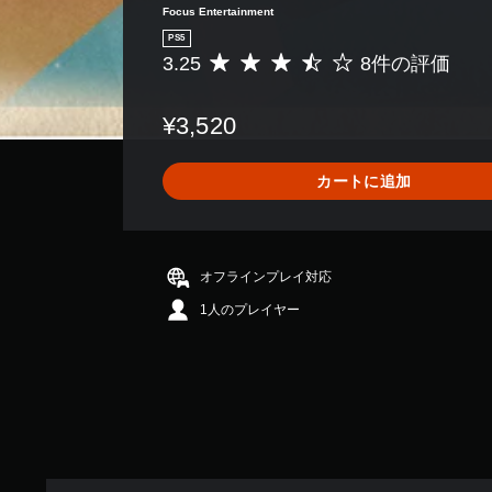
Focus Entertainment
PS5
3.25
8件の評価
評
価
数
¥3,520
は
8
、
カートに追加
平
均
評
価
は
オフラインプレイ対応
5
1人のプレイヤー
段
階
中
の
3
.
2
5
で