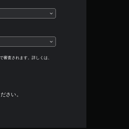
は
5
段
階
中
の
で審査されます。詳しくは、
3
.
2
ください。
5
で