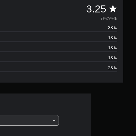
評
3.25
価
8件の評価
38％
数
13％
は
13％
8
13％
25％
、
平
均
評
価