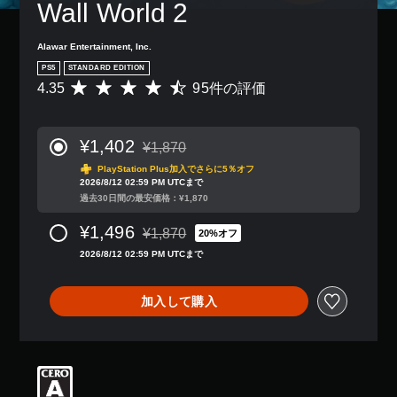
Wall World 2
Alawar Entertainment, Inc.
PS5
STANDARD EDITION
4.35
95件の評価
評
価
数
は
¥1,402
¥1,870
9
通常価格¥1,870より値引き
5
PlayStation Plus加入でさらに5％オフ
2026/8/12 02:59 PM UTCまで
、
過去30日間の最安価格：¥1,870
平
均
¥1,496
¥1,870
評
20%オフ
通常価格¥1,870より値引き
価
2026/8/12 02:59 PM UTCまで
は
5
段
加入して購入
階
中
の
4
.
3