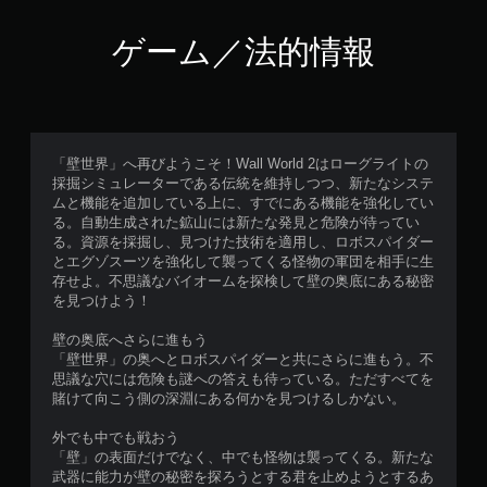
ゲーム／法的情報
「壁世界」へ再びようこそ！Wall World 2はローグライトの
採掘シミュレーターである伝統を維持しつつ、新たなシステ
ムと機能を追加している上に、すでにある機能を強化してい
る。自動生成された鉱山には新たな発見と危険が待ってい
る。資源を採掘し、見つけた技術を適用し、ロボスパイダー
とエグゾスーツを強化して襲ってくる怪物の軍団を相手に生
存せよ。不思議なバイオームを探検して壁の奥底にある秘密
を見つけよう！
壁の奥底へさらに進もう
「壁世界」の奥へとロボスパイダーと共にさらに進もう。不
思議な穴には危険も謎への答えも待っている。ただすべてを
賭けて向こう側の深淵にある何かを見つけるしかない。
外でも中でも戦おう
「壁」の表面だけでなく、中でも怪物は襲ってくる。新たな
武器に能力が壁の秘密を探ろうとする君を止めようとするあ