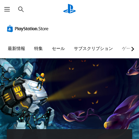
検
索
最新情報
特集
セール
サブスクリプション
ゲーム