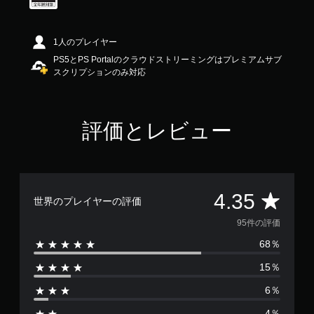
5
で
す
1人のプレイヤー
PS5とPS Portalのクラウドストリーミングはプレミアムサブ
スクリプションのみ対応
評価とレビュー
評
4.35
世界のプレイヤーの評価
価
95件の評価
68％
数
15％
は
6％
9
4％