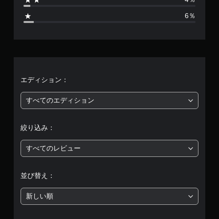
5
6％
、
平
均
評
エディション：
価
すべてのエディション
は
絞り込み：
5
すべてのレビュー
段
階
並び替え：
中
新しい順
の