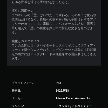
らゆる脅威を退ける手助けをするだろう。
探検し適応せよ
この終わらぬ「壁」はいつだって変わる。その奥には化石や
技術品だけでなく、奥底への探索を邪魔も手助けもするアノ
マリーが待っている。素晴らしいバイオームを訪ね、障害を
乗り越えて「壁」の秘密を探る中で新たな驚きを見つけよ
う。
強化とカスタマイズ
ランの合間にロボスパイダーをカスタマイズしてスフィア・
シティで新たな人と会おう。エグゾスーツと移動する戦闘拠
点の両方にはアップグレードや強化をする選択肢はたくさん
ある。
プラットフォーム:
PS5
発売日:
2026/5/28
メーカー:
Alawar Entertainment, Inc.
ジャンル:
アクション, アドベンチャー