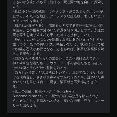
るものが永遠に朽ち果て続ける、死と闇の地を自由に探索し
よう。
- 死にゆく宇宙の残響：ラヴクラフト系コズミックホラーが
息づく、不気味な地形、グロテスクな建造物、恐ろしいビジ
ュアルの中を進もう。
- 隠された真実を暴け：感情をかき立てる物語性に富んだ詩
を読み、この世界の謎めいた背景を解き明かしつつ、永遠に
死と再生を繰り返す朽ち果てた神々と接触していく。
- 身の毛もよだつパズルを制覇：腐敗に飲み込まれた世界を
旅しつつ、気味の悪いパズルを解いていく。状況によって脳
の分離と憑依が必要となることもあれば、慎重な観察眼が鍵
となる場合もある。
- 自然ならざる者たちとの出会い：ここへ逃げ込んできた
神々や奇怪な者たち、ラヴクラフト系の存在たちと出会い、
その物語と彼らが放つ恐怖を知ろう。
- 恐ろしい音響：どの場所においても、単調で低くうなり続
ける環境音と、ささやき声やかすかなうめき声、謎めいた声
がいくつも重なり合って響き、緊張感と不安感をかき立て
る。
- 第二の覚醒：拡張パック『Necrophosis：
Subconsciousness』で、死の領域に再び足を踏み入れよ
う。旅はさらなる深みへと続き、新たな地形、存在、ストー
リーと出会える。