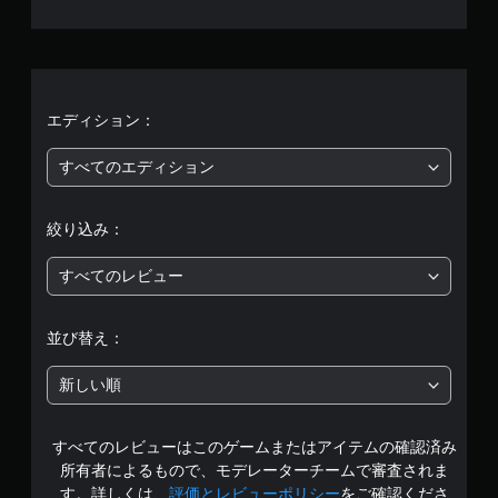
4
、
平
均
エディション：
評
すべてのエディション
価
絞り込み：
は
すべてのレビュー
5
段
並び替え：
階
新しい順
中
すべてのレビューはこのゲームまたはアイテムの確認済み
の
所有者によるもので、モデレーターチームで審査されま
4
す。詳しくは、
評価とレビューポリシー
をご確認くださ