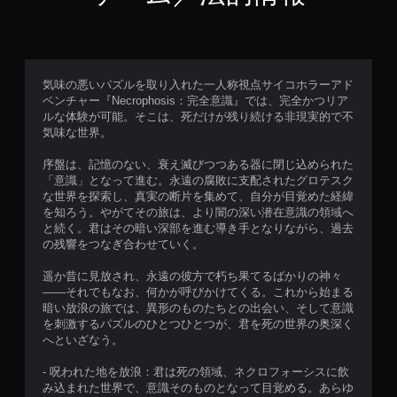
気味の悪いパズルを取り入れた一人称視点サイコホラーアド
ベンチャー『Necrophosis：完全意識』では、完全かつリア
ルな体験が可能。そこは、死だけが残り続ける非現実的で不
気味な世界。
序盤は、記憶のない、衰え滅びつつある器に閉じ込められた
「意識」となって進む。永遠の腐敗に支配されたグロテスク
な世界を探索し、真実の断片を集めて、自分が目覚めた経緯
を知ろう。やがてその旅は、より闇の深い潜在意識の領域へ
と続く。君はその暗い深部を進む導き手となりながら、過去
の残響をつなぎ合わせていく。
遥か昔に見放され、永遠の彼方で朽ち果てるばかりの神々
——それでもなお、何かが呼びかけてくる。これから始まる
暗い放浪の旅では、異形のものたちとの出会い、そして意識
を刺激するパズルのひとつひとつが、君を死の世界の奥深く
へといざなう。
- 呪われた地を放浪：君は死の領域、ネクロフォーシスに飲
み込まれた世界で、意識そのものとなって目覚める。あらゆ