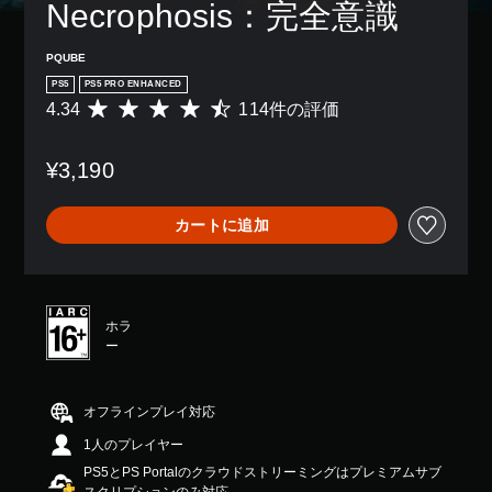
Necrophosis：完全意識
PQUBE
PS5
PS5 PRO ENHANCED
4.34
114件の評価
評
価
数
¥3,190
は
1
1
カートに追加
4
、
平
均
評
ホラ
価
ー
は
5
段
階
オフラインプレイ対応
中
1人のプレイヤー
の
4
PS5とPS Portalのクラウドストリーミングはプレミアムサブ
.