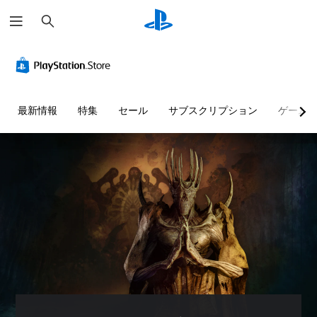
検
索
最新情報
特集
セール
サブスクリプション
ゲーム