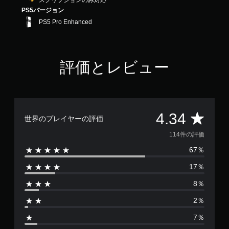
スクリプションのみ対応
3
PS5バージョン
4
PS5 Pro Enhanced
で
す
評価とレビュー
評
4.34
世界のプレイヤーの評価
価
114件の評価
67％
数
17％
は
8％
1
2％
1
7％