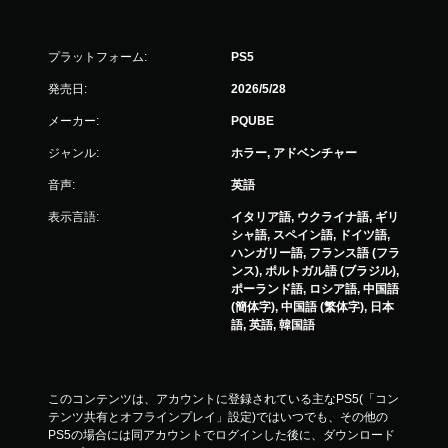
プラットフォーム:
PS5
発売日:
2026/5/28
メーカー:
PQUBE
ジャンル:
ホラー, アドベンチャー
音声:
英語
表示言語:
イタリア語, ウクライナ語, ギリ
シャ語, スペイン語, ドイツ語,
ハンガリー語, フランス語 (フラ
ンス), ポルトガル語 (ブラジル),
ポーランド語, ロシア語, 中国語
(簡体字), 中国語 (繁体字), 日本
語, 英語, 韓国語
このコンテンツは、アカウントに登録されている主なPS5(「コン
テンツ共有とオフラインプレイ」設定)ではいつでも、その他の
PS5の場合には同アカウントでログインした後に、ダウンロード