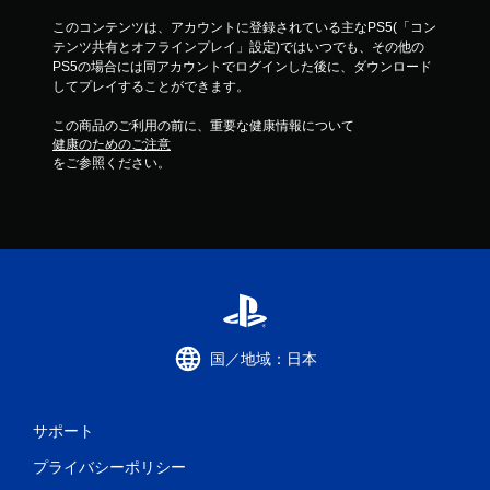
ン
を
このコンテンツは、アカウントに登録されている主なPS5(「コン
押
テンツ共有とオフラインプレイ」設定)ではいつでも、その他の
し
PS5の場合には同アカウントでログインした後に、ダウンロード
た
してプレイすることができます。
り
長
この商品のご利用の前に、重要な健康情報について
押
健康のためのご注意
し
をご参照ください。
す
る
こ
と
な
く
ゲ
ー
ム
国／地域：日本
を
プ
レ
イ
サポート
し
た
プライバシーポリシー
り