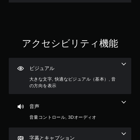
ー
ま
ビ
す
ー
。
パ
ー
ボ
ト
タ
の
アクセシビリティ機能
再
ン
生
を
中
連
に
打
、
せ
ビジュアル
ゲ
ず
ー
大きな文字, 快適なビジュアル（基本）, 音
に
ム
の方向を表示
プ
を
レ
一
時
イ
停
可
音声
止
能
で
音量コントロール, 3Dオーディオ
ボ
き
タ
ま
ン
す
を
。
字幕とキャプション