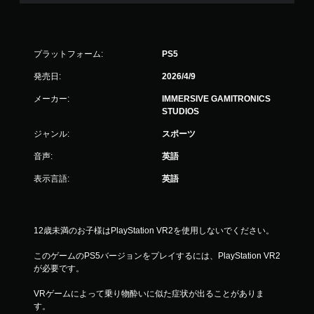
タ
た
と
ン
こ
を
ろ
同
か
プラットフォーム:
PS5
時
ら
押
発売日:
2026/4/9
ゲ
し
ー
メーカー:
IMMERSIVE GAMITRONICS
せ
ム
STUDIOS
ず
を
に
再
ジャンル:
スポーツ
開
プ
で
レ
音声:
英語
き
イ
ま
表示言語:
英語
可
す
能
。
同
時
12歳未満のお子様はPlayStation VR2を使用しないでください。
に
複
このゲームのPS5バージョンをプレイするには、PlayStation VR2
数
が必要です。
の
ボ
VRゲームによって乗り物酔いに似た症状が出ることがありま
タ
す。