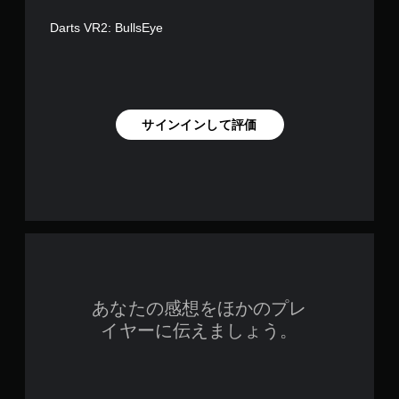
音
い
押
が
ま
し
Darts VR2: BullsEye
聞
す
続
こ
。
け
え
ず
て
に
ゲ
く
ゲ
ー
る
ー
サインインして評価
ム
方
ム
の
向
を
が
一
プ
わ
レ
時
か
イ
停
り
し
止
ま
た
ゲ
す
り
ー
。
メ
ム
ニ
の
ュ
あなたの感想をほかのプレ
プ
ー
レ
イヤーに伝えましょう。
を
イ
操
中
作
や
で
ム
き