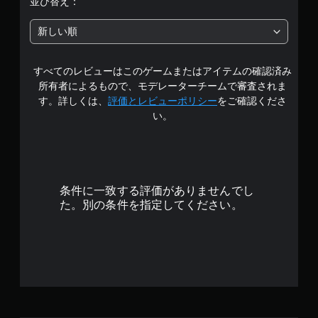
並び替え：
イ
イ
す
ン
中
で
。
プ
新しい順
き
レ
の
ま
イ
ボ
す
に
すべてのレビューはこのゲームまたはアイテムの確認済み
タ
4
。
影
ン
所有者によるもので、モデレーターチームで審査されま
響
.
を
す。詳しくは、
評価とレビューポリシー
をご確認くださ
音
し
押
い。
の
な
3
し
い
方
続
、
向
で
け
練
を
ず
習
表
す
用
に
条件に一致する評価がありませんでし
示
の
プ
た。別の条件を指定してください。
視
モ
レ
覚
ー
イ
情
ド
可
報
が
能
に
用
よ
意
ボ
っ
さ
タ
て
れ
ン
、
て
を