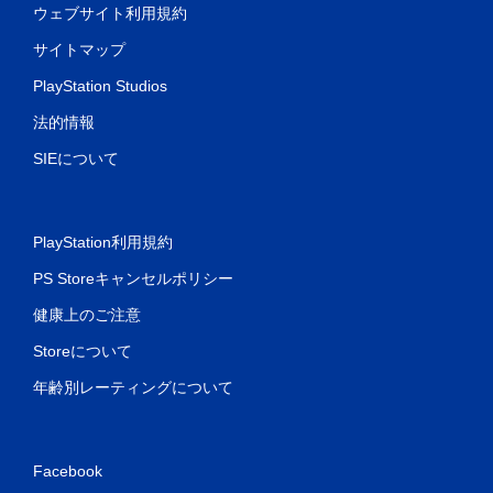
メ
ウェブサイト利用規約
ニ
ュ
サイトマップ
ー
PlayStation Studios
を
操
法的情報
作
で
SIEについて
き
ま
す
。
PlayStation利用規約
モ
PS Storeキャンセルポリシー
ー
健康上のご注意
シ
ョ
Storeについて
ン
コ
年齢別レーティングについて
ン
ト
ロ
Facebook
ー