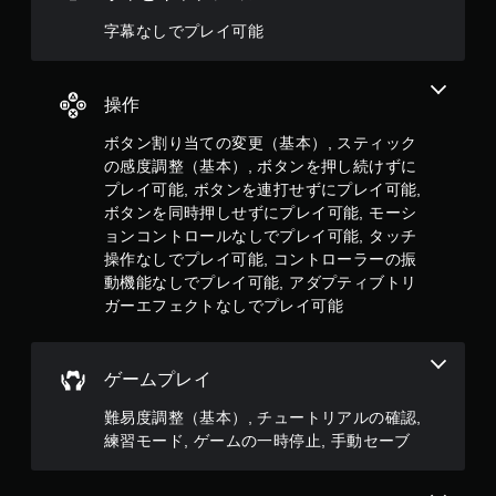
連
（
打
オ
字幕なしでプレイ可能
し
フ
た
ラ
り
イ
操作
、
ン
制
プ
ボタン割り当ての変更（基本）, スティック
限
レ
時
の感度調整（基本）, ボタンを押し続けずに
イ
間
の
プレイ可能, ボタンを連打せずにプレイ可能,
内
み
ボタンを同時押しせずにプレイ可能, モーシ
に
）
ョンコントロールなしでプレイ可能, タッチ
ボ
操作なしでプレイ可能, コントローラーの振
タ
手
動機能なしでプレイ可能, アダプティブトリ
ン
動
を
ガーエフェクトなしでプレイ可能
押
セ
し
ー
た
ブ
ゲームプレイ
り
自
す
分
難易度調整（基本）, チュートリアルの確認,
る
の
練習モード, ゲームの一時停止, 手動セーブ
こ
好
と
き
な
な