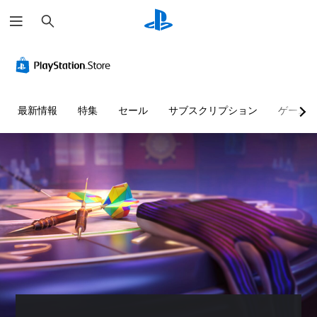
検
索
大
音
字
ボ
難
ク
き
量
幕
タ
易
イ
な
コ
な
ン
度
ッ
文
ン
し
割
調
ク
字
ト
で
り
整
チ
最新情報
特集
セール
サブスクリプション
ゲーム
ロ
プ
当
（
ャ
メ
ー
レ
て
基
ッ
ニ
ル
イ
の
本
ト
ュ
ー
可
変
）
個
あ
や
能
更
々
ら
ゲ
ス
（
の
か
ー
音
テ
音
基
じ
ム
声
ー
量
め
本
の
に
タ
を
用
難
よ
）
ス
下
意
易
る
表
プ
げ
さ
度
会
示
リ
た
れ
を
話
の
セ
り
た
変
が
文
ッ
消
メ
更
な
字
ト
音
ッ
し
く
サ
の
で
セ
て
、