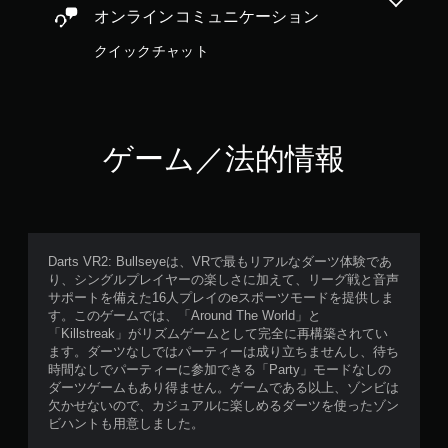
く
オンラインコミュニケーション
タ
、
イ
ゲ
クイックチャット
ミ
ー
ン
ム
グ
の
で
プ
ゲ
レ
ー
ゲーム／法的情報
イ
ム
や
を
メ
セ
ニ
ー
ュ
ブ
ー
し
操
Darts VR2: Bullseyeは、VRで最もリアルなダーツ体験であ
て
作
り、シングルプレイヤーの楽しさに加えて、リーグ戦と音声
中
が
サポートを備えた16人プレイのeスポーツモードを提供しま
断
で
す。このゲームでは、「Around The World」と
で
き
「Killstreak」がリズムゲームとして完全に再構築されてい
き
ま
ます。ダーツなしではパーティーは成り立ちませんし、待ち
、
す
時間なしでパーティーに参加できる「Party」モードなしの
セ
。
ダーツゲームもあり得ません。ゲームである以上、ゾンビは
ー
欠かせないので、カジュアルに楽しめるダーツを使ったゾン
ブ
ビハントも用意しました。
ボ
し