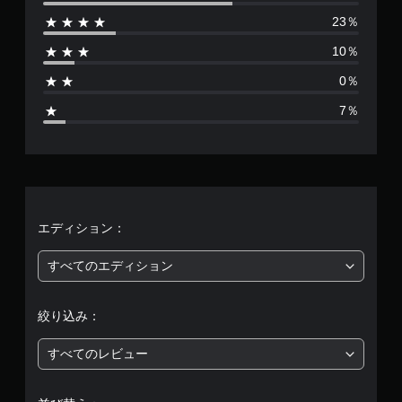
数
る
）
エ
報
23％
よ
フ
は
ス
を
う
ェ
テ
い
10％
に
ク
3
ィ
つ
し
ト
ッ
で
0％
ま
に
ク
も
0
す
よ
の
見
7％
。
る
感
ら
、
視
度
れ
覚
を
ま
平
的
い
す
な
く
。
均
不
つ
快
か
評
エディション：
練
感
の
習
を
オ
価
すべてのエディション
感
モ
プ
じ
ー
シ
は
る
ョ
ド
絞り込み：
こ
ン
5
ゲ
と
か
ー
な
ら
すべてのレビュー
ム
段
く
選
の
プ
べ
メ
階
レ
ま