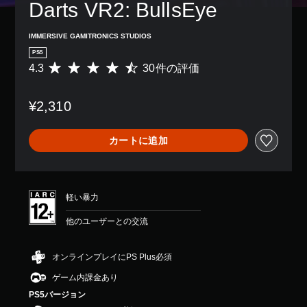
イ
レ
Darts VR2: BullsEye
き
ー
、
字
ズ
イ
ま
ジ
ゲ
幕
を
ア
す
や
ー
な
IMMERSIVE GAMITRONICS STUDIOS
大
ウ
。
ア
ム
し
き
ト
PS5
イ
全
で
く
を
コ
4.3
30件の評価
体
評
プ
3
し
使
ン
の
価
レ
て
D
っ
を
難
数
イ
読
た
オ
¥2,310
送
易
は
で
み
り
ー
受
度
3
き
や
、
デ
信
を
0
ま
す
ボ
カートに追加
し
ィ
下
、
す
く
タ
て
げ
平
オ
。
表
ン
、
る
均
示
3
配
他
こ
評
で
D
置
の
と
価
軽い暴力
き
オ
を
プ
が
は
ま
ー
編
レ
で
5
他のユーザーとの交流
す
デ
集
イ
き
段
。
ィ
し
ヤ
ま
階
オ
て
ー
す
中
オンラインプレイにPS Plus必須
で
、
と
。
の
快
音
操
コ
ゲーム内課金あり
4
適
声
作
ミ
.
な
PS5バージョン
を
方
チ
ュ
3