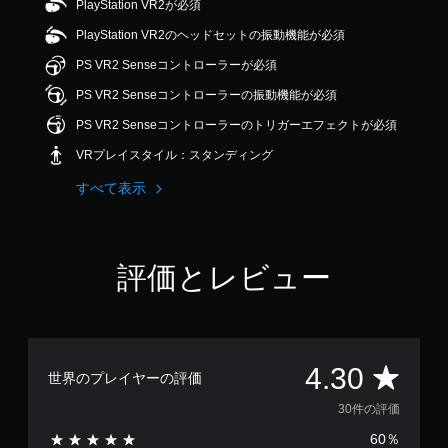
ビ
出
法
PlayStation VR2が必須
ュ
ニ
で
ジ
力
を
ー
ケ
す
PlayStation VR2のヘッドセットの振動機能が必須
し
変
ュ
ト
ー
て
更
ア
シ
PS VR2 Senseコントローラーが必須
リ
、
で
ル
ョ
ア
あ
き
PS VR2 Senseコントローラーの振動機能が必須
ン
（
ル
な
ま
で
基
PS VR2 Senseコントローラーのトリガーエフェクトが必須
の
た
す
き
本
確
の
。
ま
VRプレイスタイル：スタンディング
）
周
認
す
囲
カ
すべて表示
。
ゲ
ス
の
メ
ー
テ
あ
ラ
ム
ィ
ら
の
プ
ッ
ゆ
動
レ
評価とレビュー
る
ク
き
イ
場
の
や
の
所
ゲ
感
チ
か
ー
度
ュ
ら
ム
調
ー
音
評
プ
4.30
ト
整
世界のプレイヤーの評価
が
レ
リ
（
聞
イ
価
ア
30件の評価
基
こ
中
ル
本
え
60％
の
情