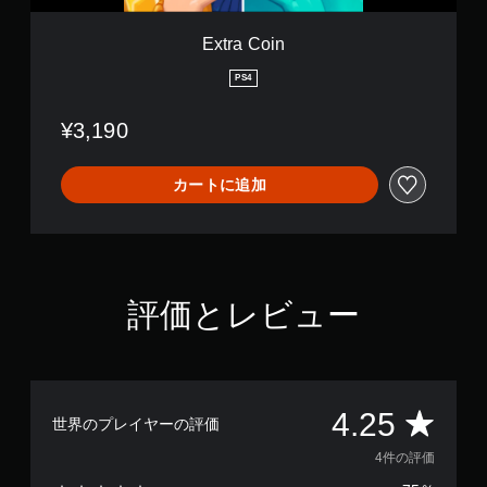
を
ー
使
ブ
Extra Coin
わ
し
ず
て
PS4
に
中
ゲ
断
¥3,190
ー
で
ム
き
を
、
カートに追加
プ
セ
レ
ー
イ
ブ
で
し
き
た
ま
と
評価とレビュー
す
こ
。
ろ
か
ら
タ
ゲ
ッ
ー
評
4.25
チ
世界のプレイヤーの評価
ム
操
を
価
4件の評価
作
再
な