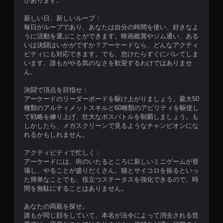
があります。
わ
な
新しい日、新しいループ：
く
毎日がループであり、あなたは自分の時間を使い、好きなよ
て
うに活動を選ぶことができます。映画鑑賞やジム通い、ある
も
いは決闘はいかがですか？アーケードなら、どんなアクティ
ゲ
ビティにも対応できます。でも、怠けたらすぐにバレてしま
ー
います。誰もがやる気のなさを歓迎するわけではありませ
ム
ん。
を
プ
決闘で頂点を目指せ：
レ
アーケードのリーダーボードを駆け上がりましょう。最大50
イ
種類のアルティメットスキルと60種類のアビリティを駆使し
で
て戦略を練り上げ、壮大なボスバトルを制覇しましょう。も
き
しかしたら、メガスクリーンで見るようなチャンピオンにな
ま
れるかもしれません。
す
。
アクティビティで忙しく：
アーケードには、街のいたるところに新しいミニゲームが登
場し、やることが盛りだくさん。猫とサイコロを振るといっ
た簡単なことでも、役立つステータスを強化できるので、時
間を無駄にすることはありません。
あなたの両親を探せ。
誰もが同じ顔をしていて、本名が法令によって消去される世