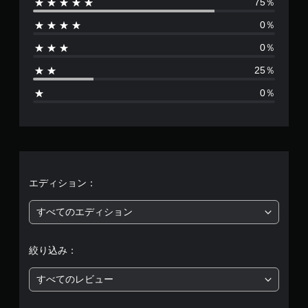
開
75％
数
し
で
0％
で
き
は
ま
プ
0％
す
レ
4
。
イ
25％
、
可
0％
能
平
タ
ッ
均
チ
操
評
作
を
価
エディション：
使
わ
は
すべてのエディション
ず
に
5
ゲ
ー
絞り込み：
段
ム
を
すべてのレビュー
階
プ
レ