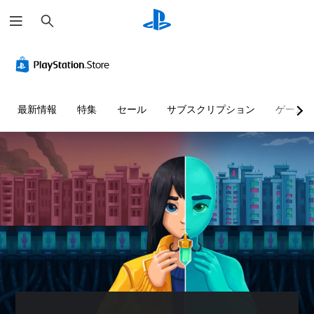
検
索
判
音
字
ボ
難
読
量
幕
タ
易
し
コ
（
ン
度
や
ン
基
を
調
す
ト
本
同
整
最新情報
特集
セール
サブスクリプション
ゲーム
い
ロ
）
時
（
テ
ー
押
基
主
キ
ル
し
本
要
ス
せ
）
な
個
ト
ス
ず
々
ゲ
ト
に
の
ー
メ
ー
音
プ
ム
ニ
リ
量
レ
の
ュ
ー
を
難
ー
イ
と
下
易
や
可
キ
げ
度
ス
能
ャ
た
を
テ
ラ
同
り
変
ー
ク
時
消
更
タ
タ
に
音
し
ス
ー
複
で
て
表