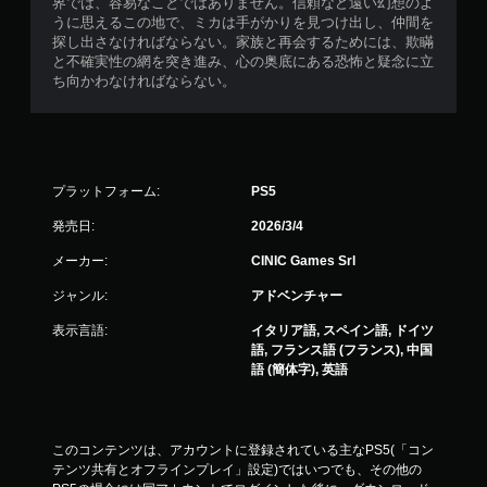
界では、容易なことではありません。信頼など遠い幻想のよ
うに思えるこの地で、ミカは手がかりを見つけ出し、仲間を
探し出さなければならない。家族と再会するためには、欺瞞
と不確実性の網を突き進み、心の奥底にある恐怖と疑念に立
ち向かわなければならない。
プラットフォーム:
PS5
発売日:
2026/3/4
メーカー:
CINIC Games Srl
ジャンル:
アドベンチャー
表示言語:
イタリア語, スペイン語, ドイツ
語, フランス語 (フランス), 中国
語 (簡体字), 英語
このコンテンツは、アカウントに登録されている主なPS5(「コン
テンツ共有とオフラインプレイ」設定)ではいつでも、その他の