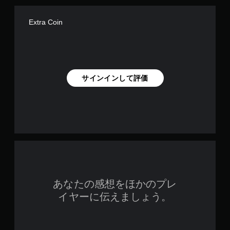
レ
イ
Extra Coin
可
能
コ
ン
ト
サインインして評価
ロ
ー
ラ
ー
の
振
動
機
能
／
ハ
プ
あなたの感想をほかのプレ
テ
イヤーに伝えましょう。
ィ
ッ
ク
フ