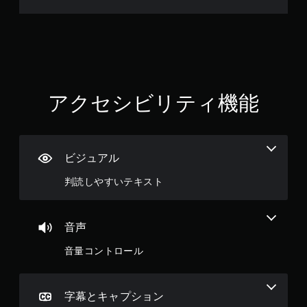
ィ
ー
ド
バ
ッ
ク
を
使
アクセシビリティ機能
わ
ず
に
ゲ
ー
ビジュアル
ム
を
判読しやすいテキスト
プ
レ
イ
音声
で
き
音量コントロール
ま
す
。
字幕とキャプション