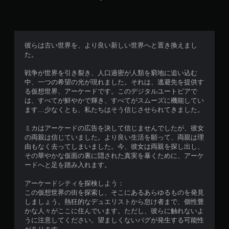
ト
リ
ガ
ー
彼らは古い世界を、より良い新しい世界へと置き換えまし
エ
た。
フ
ェ
戦争が世界を引き裂き、人口過密が人類を窮地に追い込む
ク
中、一つの希望の光が現れました。それは、逃避先を提供す
ト
る仮想世界、アーケードです。このデジタルユートピアで
を
は、すべてが鮮やかで輝き、すべてがスムーズに機能してい
オ
ます…少なくとも、私たちはそう信じさせられてきました。
ン
に
ミカはアーケードの広告を決して信じませんでしたが、彼女
し
の両親は信じていました。より良い生活を願って、両親は理
た
由もなく去ってしまいました。今、彼女は両親を探し出し、
と
その華やかな仮面の裏に隠された真実を暴くために、アーケ
き
ードへと足を踏み入れます。
の
抵
アーケードシティを探検しよう：
抗
この仮想世界の街を探索し、そこにあるあらゆるものを発見
効
しましょう。熱狂的なデュエリストから怠け者まで、個性豊
果
かな人々がここに住んでいます。ただし、彼らに触れないよ
を
うに注意してください。望ましくないバグが発生する可能性
使