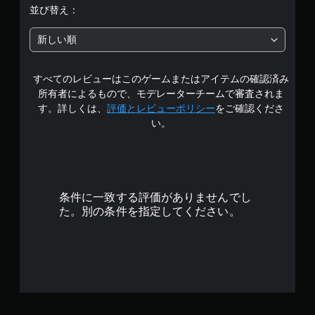
中
イ
並び替え：
で
の
き
新しい順
ま
4
す
。
すべてのレビューはこのゲームまたはアイテムの確認済み
.
所有者によるもので、モデレーターチームで審査されま
コ
2
す。詳しくは、
評価とレビューポリシー
をご確認くださ
ン
い。
ト
5
ロ
ー
で
ラ
ー
す
条件に一致する評価がありませんでし
の
た。別の条件を指定してください。
振
動
機
能
な
し
で
プ