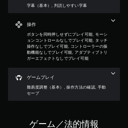
ア
字幕（基本）, 判読しやすい字幕
ダ
プ
テ
ィ
操作
ブ
ボタンを同時押しせずにプレイ可能, モーシ
ト
ョンコントロールなしでプレイ可能, タッチ
リ
操作なしでプレイ可能, コントローラーの振
ガ
動機能なしでプレイ可能, アダプティブトリ
ー
ガーエフェクトなしでプレイ可能
エ
フ
ェ
ク
ゲームプレイ
ト
な
難易度調整（基本）, 操作方法の確認, 手動
し
セーブ
で
プ
レ
イ
可
ゲーム／法的情報
能