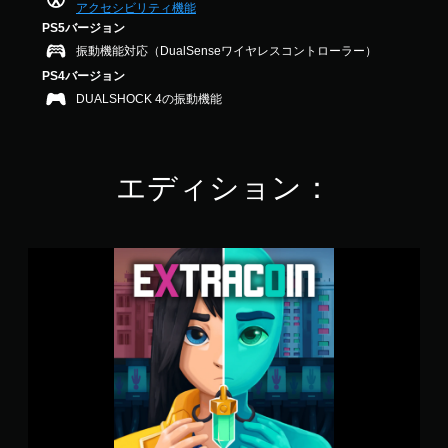
を
作
イ
アクセシビリティ機能
で
読
し
方
PS5バージョン
す
み
た
法
振動機能対応（DualSenseワイヤレスコントローラー）
や
り
の
す
PS4バージョン
メ
確
く
ニ
DUALSHOCK 4の振動機能
認
表
ュ
示
ゲ
ー
し
ー
を
ま
ム
操
エディション：
す
の
作
。
操
で
作
き
方
ま
E
法
す
x
を
。
t
い
r
つ
モ
a
で
ー
C
も
シ
o
見
i
ョ
ら
n
れ
ン
ま
コ
す
ン