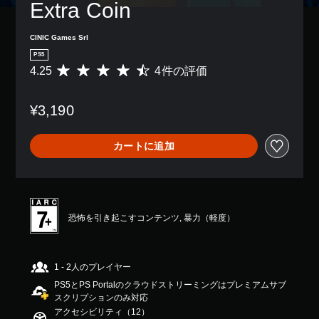
の
Extra Coin
数
き
、
示
み
の
ま
ゲ
の
字
ボ
す
ー
文
CINIC Games Srl
幕
タ
。
ム
字
が
ン
PS5
全
を
表
を
4.25
4件の評価
体
評
読
示
押
の
価
み
さ
し
難
数
や
れ
た
¥3,190
易
は
す
ま
り
度
4
く
す
長
を
、
表
。
押
カートに追加
下
平
示
し
げ
均
で
す
る
評
き
判
る
こ
価
ま
読
こ
と
は
す
し
と
が
5
。
恐怖を引き起こすコンテンツ, 暴力（軽度）
や
な
で
段
す
く
き
階
い
ゲ
ま
中
ー
字
す
の
1 - 2人のプレイヤー
ム
幕
。
4
PS5とPS Portalのクラウドストリーミングはプレミアムサブ
を
.
字
スクリプションのみ対応
プ
2
幕
操
レ
アクセシビリティ（12）
5