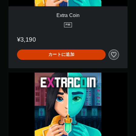
。
ト
ロ
Extra Coin
手
ー
動
ル
PS5
セ
な
ー
し
¥3,190
ブ
で
プ
自
レ
分
カートに追加
イ
の
好
可
き
能
E
な
モ
x
タ
ー
t
イ
シ
r
ミ
ョ
a
ン
ン
C
グ
コ
o
で
ン
i
ゲ
ト
n
ー
ロ
ム
ー
を
ル
セ