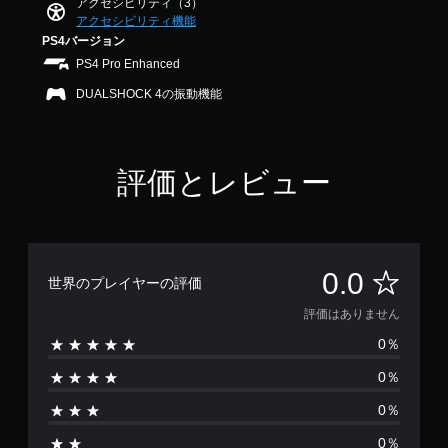
アクセシビリティ（3）
法
ラ
アクセシビリティ機能
を
イ
変
PS4バージョン
ン
更
プ
PS4 Pro Enhanced
で
レ
き
DUALSHOCK 4の振動機能
イ
ま
の
す
み
。
）
評価とレビュー
評
0.0
世界のプレイヤーの評価
価
評価はありません
0％
は
0％
あ
0％
り
0％