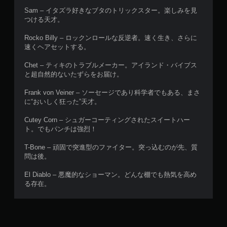
Sam – イタズラ好きなブタのトリックスター。楽しみを見
つける天才。
Rocko Billy – ロックンロールな反逆者。速く生き、さらに
速くヘアセットする。
Chet – ティキのトラブルメーカー。アイランド・バイブス
と超自然的ないたずらをお届け。
Frank von Veiner – ソーセージであり科学者でもある、まさ
に“おいしく狂った”天才。
Cutey Corn – シュガーコーティングされたスイートハー
ト。でもパンチは強烈！
T-Bone – 頑固で突進型のファイター。突っ込むのが先、質
問は後。
El Diablo – 悪魔的なショーマン。どんな棚でも熱気を高め
る存在。