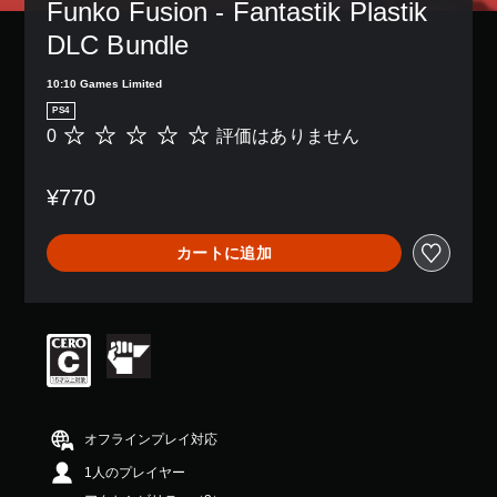
レ
の
Funko Fusion - Fantastik Plastik 
パ
イ
み
ー
DLC Bundle
ア
字
ト
ウ
幕
の
ト
が
10:10 Games Limited
再
を
表
生
PS4
使
示
中
0
評価はありません
評
っ
さ
に
価
た
れ
、
は
り
ま
ゲ
¥770
あ
、
す
ー
り
ボ
。
ム
ま
タ
を
カートに追加
せ
ン
一
ん
配
時
置
停
を
止
編
で
集
き
し
ま
て
す
、
。
オフラインプレイ対応
操
（
作
オ
1人のプレイヤー
方
フ