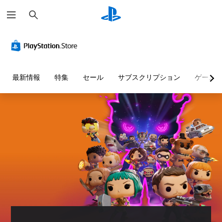
検
索
字
ボ
ゲ
幕
タ
ー
（
ン
ム
基
割
の
本
り
一
最新情報
特集
セール
サブスクリプション
ゲーム
）
当
時
て
停
主
の
止
要
変
な
ゲ
ス
更
ー
ト
（
ム
ー
基
の
リ
プ
本
ー
レ
）
と
イ
プ
キ
中
リ
ャ
や
セ
ラ
ム
ッ
ク
ー
ト
タ
ビ
の
ー
ー