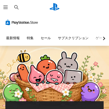
検
索
最新情報
特集
セール
サブスクリプション
ゲーム