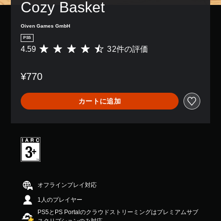
Cozy Basket
Oiven Games GmbH
PS5
4.59
32件の評価
評
価
数
¥770
は
3
2
カートに追加
、
平
均
評
価
は
5
段
階
中
オフラインプレイ対応
の
1人のプレイヤー
4
.
PS5とPS Portalのクラウドストリーミングはプレミアムサブ
5