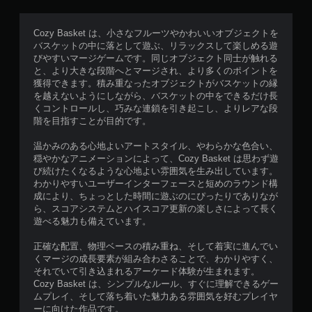
Cozy Basket は、小さなフルーツやかわいいオブジェクトを
バスケットの中に落として遊ぶ、リラックスして楽しめる遊
びやすいマージゲームです。同じオブジェクト同士が触れる
と、より大きな段階へとマージされ、より多くのポイントを
獲得できます。積み重なったオブジェクトがバスケットの縁
を越えないようにしながら、バスケットの中をできるだけ長
くコントロールし、巧みな連鎖を引き起こし、よりレアな段
階を目指すことが目的です。
温かみのある心地よいアートスタイル、やわらかな色合い、
穏やかなアニメーションによって、Cozy Basket は思わず遊
び続けたくなるような心地よい雰囲気を生み出しています。
わかりやすいユーザーインターフェースと短めのラウンド構
成により、ちょっとした時間に遊ぶのにぴったりでありなが
ら、スコアシステムとハイスコア更新の楽しさによって長く
遊べる魅力も備えています。
正確な配置、物理ベースの積み重ね、そして着実に進んでい
くマージの成長要素が組み合わさることで、わかりやすく、
それでいて引き込まれるアーケード体験が生まれます。
Cozy Basket は、シンプルなルール、すぐに理解できるゲー
ムプレイ、そして落ち着いた魅力ある雰囲気を好むプレイヤ
ーに向けた作品です。