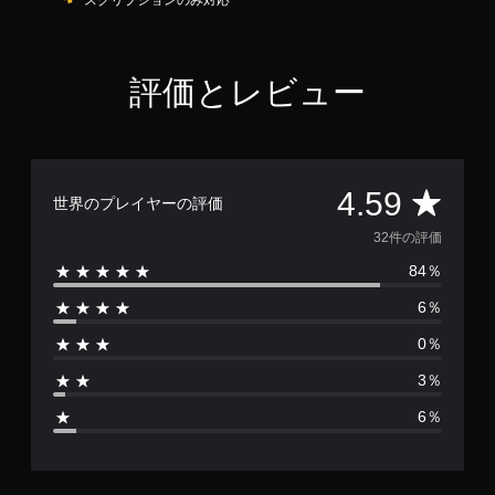
スクリプションのみ対応
9
で
す
評価とレビュー
評
4.59
世界のプレイヤーの評価
価
32件の評価
84％
数
6％
は
0％
3
3％
2
6％
、
平