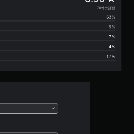
価
70件の評価
63％
数
9％
は
7％
7
4％
17％
0
、
平
均
評
価