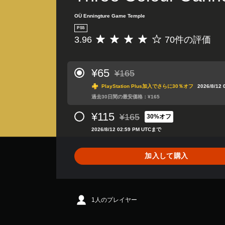
OÜ Enningture Game Temple
PS5
3.96
70件の評価
評
価
数
は
¥65
¥165
通常価格¥165より値引き
7
PlayStation Plus加入でさらに30％オフ
2026/8/12
0
、
過去30日間の最安価格：¥165
平
¥115
¥165
均
30%オフ
通常価格¥165より値引き
評
2026/8/12 02:59 PM UTCまで
価
は
5
加入して購入
段
階
中
の
1人のプレイヤー
3
.
9