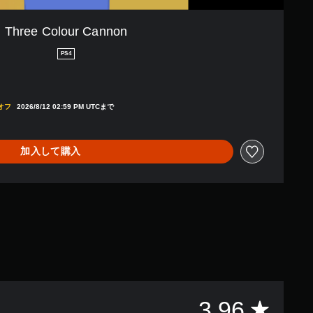
Three Colour Cannon
PS4
引き
％オフ
2026/8/12 02:59 PM UTCまで
加入して購入
評
3.96