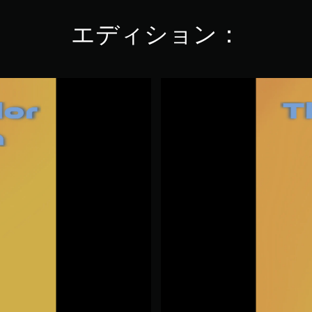
エディション：
T
h
r
e
e
C
o
l
o
u
r
C
a
n
n
o
n