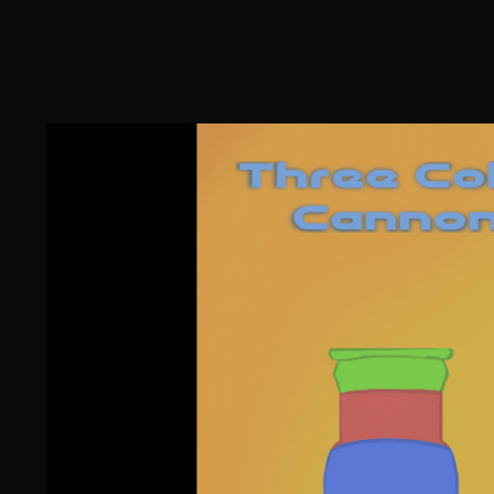
6
で
す
T
h
r
e
e
C
o
l
o
u
r
C
a
n
n
o
n