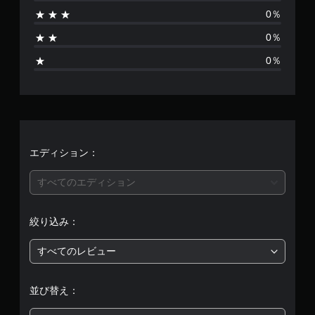
あ
意
垂
示
0％
さ
り
直
し
れ
方
ま
0％
て
ま
向
す
い
0％
の
。
ま
感
せ
す
度
。
を
ん
調
整
ゲ
で
ー
き
エディション：
ム
ま
の
す
一
すべてのエディション
。
時
停
ボ
絞り込み：
止
タ
ゲ
ン
すべてのレビュー
ー
を
ム
押
の
し
並び替え：
プ
続
レ