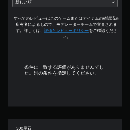
け
イ
新しい順
中
ず
や
に
ム
すべてのレビューはこのゲームまたはアイテムの確認済み
プ
ー
所有者によるもので、モデレーターチームで審査されま
レ
ビ
イ
す。詳しくは、
評価とレビューポリシー
をご確認くださ
ー
可
い。
パ
能
ー
ト
ボ
の
タ
再
ン
生
を
条件に一致する評価がありませんでし
中
押
た。別の条件を指定してください。
に
し
、
続
ゲ
け
ー
ず
ム
に
を
ゲ
一
ー
時
ム
停
を
止
プ
で
レ
300星石