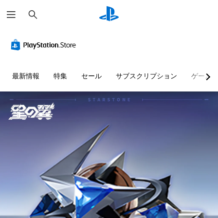
検
索
字
ボ
チ
幕
タ
ュ
な
ン
ー
し
割
ト
で
り
リ
最新情報
特集
セール
サブスクリプション
ゲーム
プ
当
ア
レ
て
ル
イ
の
の
可
変
確
能
更
認
（
音
ゲ
詳
声
ー
細
に
ム
よ
）
プ
る
レ
ゲ
会
イ
ー
話
の
ム
が
チ
の
な
ュ
ボ
く
ー
タ
、
ト