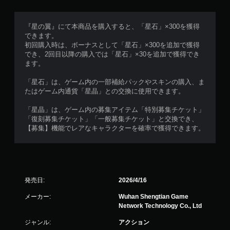
ュ
ー
操
『星の翼』にて本商品を購入すると、「星石」×300を獲得
作
できます。
が
初回購入時は、ボーナスとして「星石」×300を追加で獲得
で
でき、2回目以降の購入では「星石」×30を追加で獲得でき
き
ます。
ま
す
「星石」は、ゲーム内の一部補給パックやスキンの購入、ま
。
たはゲーム内通貨「星晶」との交換に使用できます。
「星晶」は、ゲーム内の募集アイテム「特別募集チケット」
ボ
「復刻募集チケット」「一般募集チケット」と交換でき、
タ
【募集】機能でレアなキャラクターを確率で獲得できます。
ン
を
同
時
押
発売日:
2026/4/16
し
せ
メーカー:
Wuhan Shengtian Game
ず
Network Technology Co., Ltd
に
ジャンル:
アクション
プ