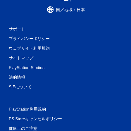
と
な
国／地域：日本
く
ゲ
ー
ム
サポート
を
プ
プライバシーポリシー
レ
ウェブサイト利用規約
イ
し
サイトマップ
た
り
PlayStation Studios
メ
ニ
法的情報
ュ
ー
SIEについて
を
操
作
で
PlayStation利用規約
き
ま
PS Storeキャンセルポリシー
す
。
健康上のご注意