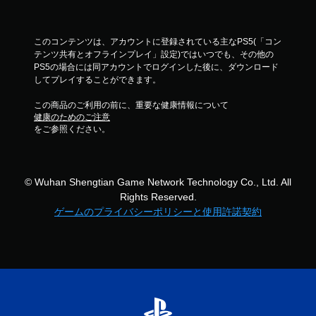
レ
イ
可
このコンテンツは、アカウントに登録されている主なPS5(「コン
能
テンツ共有とオフラインプレイ」設定)ではいつでも、その他の
同
PS5の場合には同アカウントでログインした後に、ダウンロード
時
してプレイすることができます。
に
複
この商品のご利用の前に、重要な健康情報について
数
健康のためのご注意
の
をご参照ください。
ボ
タ
ン
を
© Wuhan Shengtian Game Network Technology Co., Ltd. All
押
Rights Reserved.
し
ゲームのプライバシーポリシーと使用許諾契約
た
り
長
押
し
す
る
こ