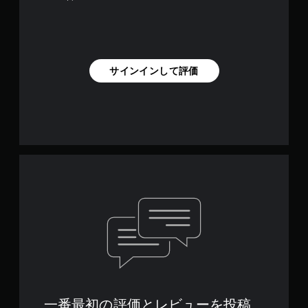
き
イ
ま
し
す
た
。
り
（
メ
オ
ニ
サインインして評価
フ
ュ
ラ
ー
イ
を
ン
操
プ
作
レ
で
イ
き
の
ま
み
す
）
。
ボ
タ
ン
を
連
打
一番最初の評価とレビューを投稿
せ