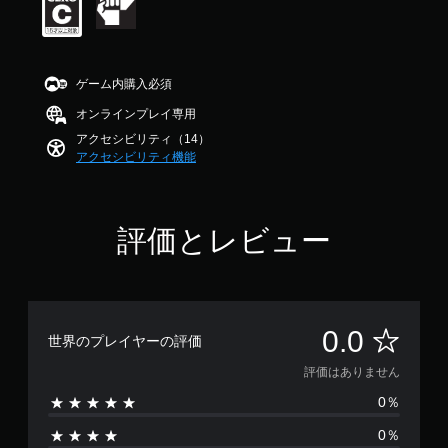
ー
）
調
ム
ゲ
整
の
ー
（
メ
ム
詳
イ
ゲーム内購入必須
プ
細
ン
レ
）
プ
オンラインプレイ専用
イ
レ
ゲ
アクセシビリティ（14）
中
イ
ー
アクセシビリティ機能
の
に
ム
重
影
で
要
響
使
な
し
用
音
評価とレビュー
な
す
声
い
る
の
、
各
み
練
ス
を
習
テ
キ
用
評
0.0
ィ
ャ
世界のプレイヤーの評価
の
ッ
プ
モ
価
ク
評価はありません
シ
ー
の
ョ
ド
0％
は
水
ン
が
平
で
0％
用
と
表