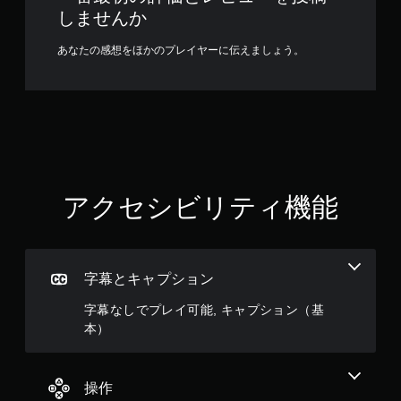
しませんか
ず
に
あなたの感想をほかのプレイヤーに伝えましょう。
プ
レ
イ
可
能
ボ
タ
ン
を
アクセシビリティ機能
連
打
し
た
り
字幕とキャプション
、
制
字幕なしでプレイ可能, キャプション（基
限
本）
時
間
内
操作
に