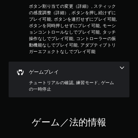
ボ
ボタン割り当ての変更（詳細）, スティック
タ
ン
の感度調整（詳細）, ボタンを押し続けずに
を
プレイ可能, ボタンを連打せずにプレイ可能,
押
ボタンを同時押しせずにプレイ可能, モーシ
し
ョンコントロールなしでプレイ可能, タッチ
た
操作なしでプレイ可能, コントローラーの振
り
動機能なしでプレイ可能, アダプティブトリ
す
る
ガーエフェクトなしでプレイ可能
こ
と
な
ゲームプレイ
く
、
チュートリアルの確認, 練習モード, ゲーム
ゲ
の一時停止
ー
ム
の
プ
レ
イ
ゲーム／法的情報
や
メ
ニ