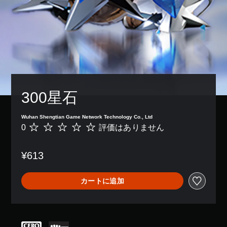
ン
字
リ
配
幕
ア
置
な
ル
を
し
情
カ
で
報
ス
プ
を
タ
レ
い
マ
イ
つ
イ
で
で
ズ
き
も
で
300星石
ま
見
き
す
ら
ま
。
れ
Wuhan Shengtian Game Network Technology Co., Ltd
す
ま
0
評価はありません
評
。
す
価
キ
。
は
ャ
ス
¥613
あ
プ
テ
り
練
シ
ィ
ま
習
ョ
カートに追加
ッ
せ
モ
ン
ん
ク
ー
（
の
ド
基
感
本
ゲ
度