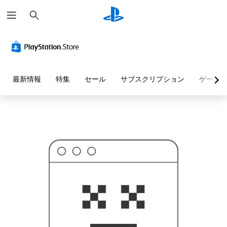
検
お
索
探
し
の
ペ
ー
ジ
は
見
最新情報
特集
セール
サブスクリプション
ゲーム
つ
か
り
ま
せ
ん
で
し
た
。