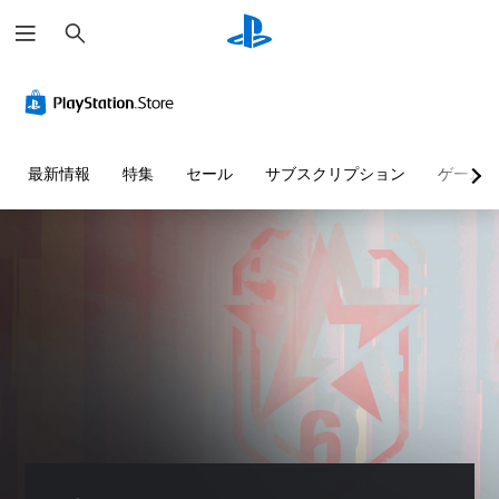
検
索
最新情報
特集
セール
サブスクリプション
ゲーム