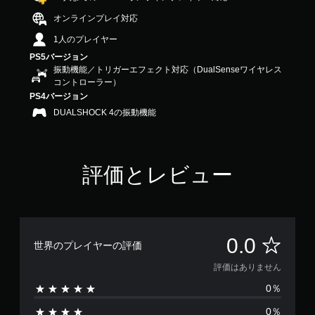
オンラインプレイ対応
1人のプレイヤー
PS5バージョン
振動機能／トリガーエフェクト対応（DualSenseワイヤレス
コントローラー）
PS4バージョン
DUALSHOCK 4の振動機能
評価とレビュー
評
0.0
世界のプレイヤーの評価
価
評価はありません
0％
は
0％