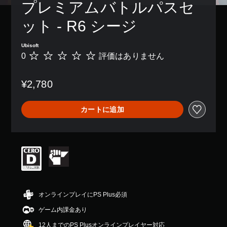
プレミアムバトルパスセ
ット - R6 シージ
Ubisoft
0
評価はありません
評
価
は
¥2,780
あ
り
ま
カートに追加
せ
ん
オンラインプレイにPS Plus必須
ゲーム内課金あり
12人までのPS Plusオンラインプレイヤー対応