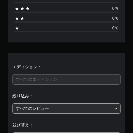
あ
0％
り
0％
ま
0％
せ
ん
エディション：
すべてのエディション
絞り込み：
すべてのレビュー
並び替え：