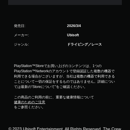
な
し
で
プ
レ
発売日:
2026/3/4
イ
メーカー:
Ubisoft
可
能
ジャンル:
ドライビング／レース
モ
ー
シ
ョ
PlayStation™Storeでお買い上げのコンテンツは、1つの
ン
PlayStation™Networkのアカウントで登録認証した複数の機器で
コ
利用できる場合がございますが、当社は複数の機器で利用できる
ン
ことについて一切の保証をするものではありません。詳細につい
ト
ては最新の“Storeについて”をご確認ください。
ロ
ー
この商品のご利用の前に、重要な健康情報について
ル
健康のためのご注意
を
をご参照ください。
使
わ
ず
に
© 2023 Ubisoft Entertainment. All Rights Reserved. The Crew,