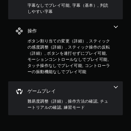
に
字幕なしでプレイ可能, 字幕（基本）, 判読
ボ
タ
しやすい字幕
ン
を
押
操作
し
た
ボタン割り当ての変更（詳細）, スティック
り
の感度調整（詳細）, スティック操作の反転
す
（詳細）, ボタンを連打せずにプレイ可能,
る
こ
モーションコントロールなしでプレイ可能,
と
タッチ操作なしでプレイ可能, コントローラ
な
ーの振動機能なしでプレイ可能
く
、
ゲ
ー
ゲームプレイ
ム
の
難易度調整（詳細）, 操作方法の確認, チュ
プ
ートリアルの確認, 練習モード
レ
イ
や
メ