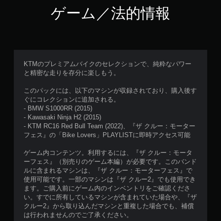
ニ
ゲーム／法的情報
ュ
ー
操
作
が
で
KTMのプレミアムバイクのセレクションで、純粋なパワー
き
と精密な走りを存分に楽しもう。
ま
す
このパックには、以下のマシンが収録されており、購入後す
。
ぐにコレクションに追加される。
- BMW S1000RR (2015)
モ
- Kawasaki Ninja H2 (2015)
ー
- KTM RC16 Red Bull Team (2022)、『ザ クルー：モーター
シ
フェス』の「Bike Lovers」PLAYLISTに即時アクセス可能
ョ
ゲーム内コンテンツ。利用するには、『ザ クルー：モータ
ン
ーフェス』（別売りのゲーム本編）が必要です。このバンド
コ
ルに含まれるマシンは、『ザ クルー：モーターフェス』で
ン
使用可能です。一部のマシンは『ザ クルー2』でも使用でき
ト
ます。ご購入前にゲーム内のインベントリをご確認くださ
ロ
い。すでに所有しているマシンが含まれていた場合や、『ザ
ー
クルー2』から取り込んだマシンと重複した場合でも、補償
ル
は行われませんのでご了承ください。