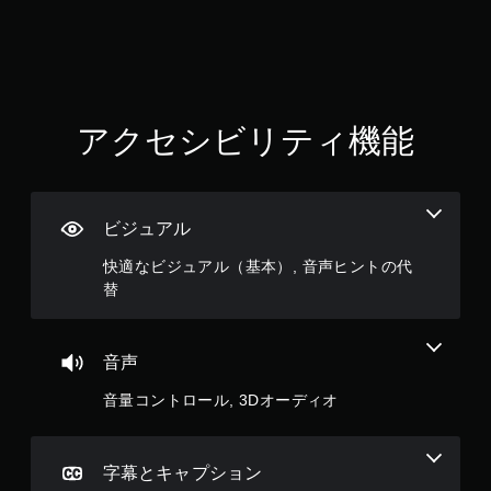
な
せ
い
ず
、
に
練
プ
習
レ
用
の
イ
アクセシビリティ機能
モ
可
ー
能
ド
ボ
が
タ
用
ビジュアル
ン
意
を
さ
快適なビジュアル（基本）, 音声ヒントの代
連
れ
替
打
て
し
い
た
ま
り
す
音声
、
。
制
音量コントロール, 3Dオーディオ
限
時
間
字幕とキャプション
内