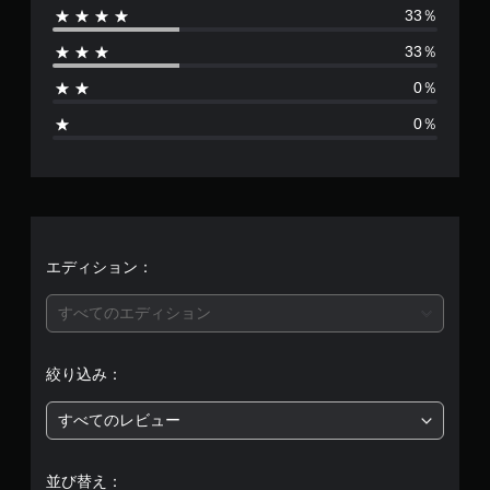
る
方
33％
垂
に
判
は
よ
法
直
よ
読
う
を
33％
方
る
3
し
に
い
向
ヒ
し
や
0％
つ
の
ン
、
ま
す
で
感
ト
0％
す
も
い
度
を
平
。
見
字
を
、
ら
幕
調
画
均
れ
整
面
字
ま
で
表
幕
評
す
き
示
を
。
ま
や
読
価
エディション：
す
コ
み
。
ン
チ
や
は
すべてのエディション
ト
ュ
す
ロ
く
ー
ス
5
ー
表
ト
テ
ラ
絞り込み：
示
リ
ィ
段
ー
し
ア
ッ
の
ま
すべてのレビュー
ル
階
ク
振
す
の
動
操
。
中
で
確
作
並び替え：
も