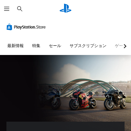
検
索
快
音
字
ボ
難
適
量
幕
タ
易
な
コ
な
ン
度
ビ
ン
し
割
調
ジ
ト
で
り
整
最新情報
特集
セール
サブスクリプション
ゲーム
ュ
ロ
プ
当
（
ア
ー
レ
て
詳
ル
ル
イ
の
細
（
可
変
）
個
基
能
更
々
ゲ
本
（
の
ー
音
）
音
詳
ム
声
量
細
の
に
カ
を
難
よ
）
メ
下
易
る
ラ
ゲ
げ
度
会
の
ー
た
を
話
動
ム
り
変
が
き
の
消
更
な
や
ボ
音
し
く
ゲ
タ
で
た
、
ー