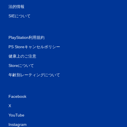
イ
法的情報
可
能
SIEについて
タ
ッ
チ
操
PlayStation利用規約
作
を
PS Storeキャンセルポリシー
使
わ
健康上のご注意
ず
Storeについて
に
ゲ
年齢別レーティングについて
ー
ム
を
プ
Facebook
レ
イ
X
で
き
YouTube
ま
す
Instagram
。