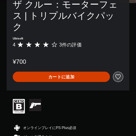
ン
ザ クルー：モーターフェ
き
り
字
ム
配
ま
、
幕
プ
置
ス | トリプルバイクパッ
す
ア
な
レ
を
。
シ
し
イ
カ
ク
ス
で
中
ス
ト
プ
の
3
タ
機
レ
エ
D
マ
Ubisoft
能
イ
フ
イ
4
3件の評価
オ
評
を
で
ェ
ズ
価
ー
有
き
ク
で
数
デ
効
ま
ト
¥700
き
は
ィ
に
す
に
ま
3
す
オ
。
よ
す
、
る
る
カートに追加
3
。
平
こ
視
D
字
均
と
覚
オ
評
幕
で
ス
的
ー
価
（
、
テ
な
デ
は
基
ゲ
不
ィ
ィ
5
ー
本
快
ッ
オ
段
ム
）
感
で
ク
階
を
を
音
主
の
中
プ
感
声
要
の
感
オンラインプレイにPS Plus必須
レ
じ
を
な
4
度
イ
る