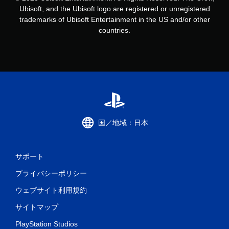
ゲ
Ubisoft, and the Ubisoft logo are registered or unregistered
ー
trademarks of Ubisoft Entertainment in the US and/or other
ム
countries.
を
プ
レ
イ
で
き
ま
す
。
国／地域：日本
タ
ッ
チ
サポート
操
作
プライバシーポリシー
な
ウェブサイト利用規約
し
で
サイトマップ
プ
レ
PlayStation Studios