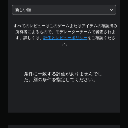
認
の
の
通
反
ゲ
新しい順
知
転
ー
4
で
（
ム
き
プ
詳
すべてのレビューはこのゲームまたはアイテムの確認済み
ま
で
レ
細
す
所有者によるもので、モデレーターチームで審査されま
イ
）
。
す
す。詳しくは、
評価とレビューポリシー
をご確認くださ
の
ゲ
い。
チ
ー
ュ
ム
ー
で
ト
使
リ
用
ア
条件に一致する評価がありませんでし
す
ル
る
た。別の条件を指定してください。
情
ス
報
テ
を
ィ
い
ッ
つ
ク
で
操
も
作
見
を
ら
、
れ