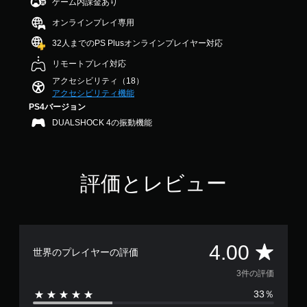
ゲーム内課金あり
出
ス
で
調
し
こ
力
ト
す
や
整
オンラインプレイ専用
と
し
ー
す
（
な
て
リ
32人までのPS Plusオンラインプレイヤー対応
く
く
詳
、
ー
で
プ
細
リモートプレイ対応
あ
と
き
レ
な
）
キ
アクセシビリティ（18）
ま
イ
た
ャ
アクセシビリティ機能
ゲ
す
で
の
ラ
ー
。
PS4バージョン
き
周
ク
ム
DUALSHOCK 4の振動機能
ま
囲
タ
で
す
の
操
ー
使
。
あ
の
作
用
ら
み
方
す
ゆ
字
評価とレビュー
音
法
る
る
幕
声
各
の
場
が
ス
ヒ
確
所
表
テ
ン
認
か
示
ィ
ト
ら
さ
ゲ
ッ
評
4.00
の
音
れ
ー
世界のプレイヤーの評価
ク
代
が
ま
ム
の
価
3件の評価
聞
替
す
の
水
こ
。
操
平
音
33％
数
え
作
と
声