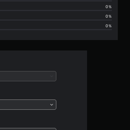
は
0％
2
0％
0％
、
平
均
評
価
は
5
段
階