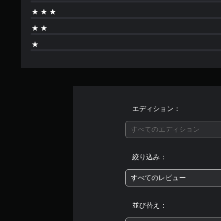
す
イ
。
ン
プ
レ
ボ
イ
タ
に
ン
影
を
響
し
連
な
打
い
せ
、
エディション：
ず
練
に
習
すべてのエディション
プ
用
レ
の
モ
イ
絞り込み：
ー
可
ド
能
すべてのレビュー
が
ボ
用
タ
意
並び替え：
ン
さ
を
れ