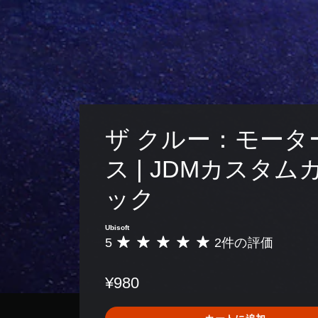
示
リ
ー
ィ
し
ア
の
ッ
ま
ル
振
ク
す
の
動
。
操
で
確
作
も
認
の
通
ゲ
知
反
ー
で
転
ム
ザ クルー：モータ
き
（
プ
ま
詳
レ
す
ス | JDMカスタム
細
イ
。
の
）
ック
チ
ゲ
ュ
ー
ー
Ubisoft
ム
ト
5
2件の評価
評
で
リ
価
使
ア
数
用
ル
¥980
は
す
情
2
る
報
、
ス