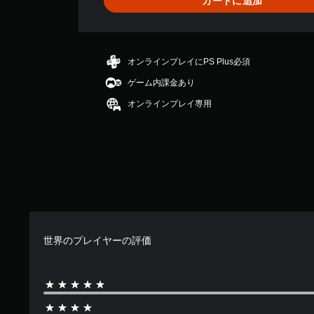
カートに追加
を
平
テ
い
均
ィ
つ
評
ッ
で
価
ク
も
は
操
オンラインプレイにPS Plus必須
見
5
作
ら
ゲーム内課金あり
段
を
れ
階
、
オンラインプレイ専用
ま
中
垂
す
の
直
。
5
ま
で
た
す
練
は
水
習
平
モ
方
ー
向
ド
に
世界のプレイヤーの評価
反
ゲ
転
ー
で
ム
き
の
ま
メ