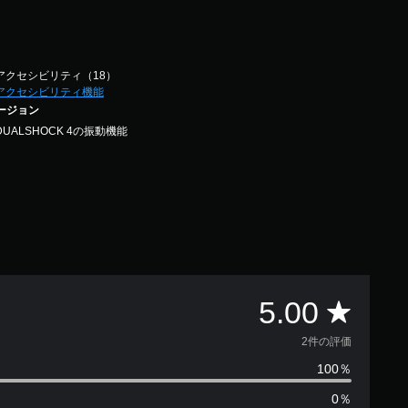
アクセシビリティ（18）
アクセシビリティ機能
バージョン
DUALSHOCK 4の振動機能
評
5.00
価
2件の評価
100％
数
0％