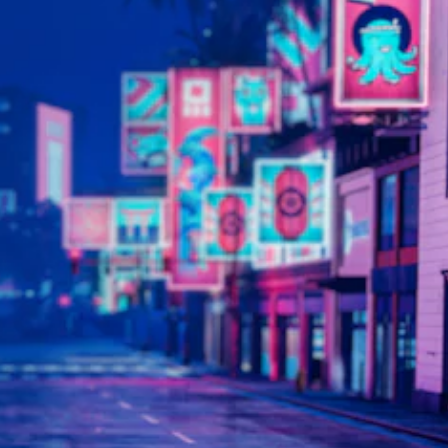
し
く
ゲ
タ
で
た
、
ー
ン
き
り
字
ム
配
ま
、
幕
プ
置
す
ア
な
レ
を
。
シ
し
イ
カ
ス
で
中
ス
ト
プ
3
の
タ
機
レ
エ
D
マ
能
イ
フ
オ
イ
を
で
ェ
ー
ズ
有
き
ク
で
デ
効
ま
ト
き
に
ィ
す
に
ま
す
。
オ
よ
す
る
る
3
。
こ
視
字
D
と
覚
オ
幕
で
ス
的
ー
（
、
テ
な
デ
ゲ
基
不
ィ
ィ
ー
本
快
オ
ッ
ム
）
感
で
ク
を