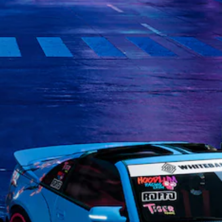
を
音
主
プ
の
感
声
要
レ
感
じ
を
な
イ
度
る
出
ス
し
こ
調
力
ト
や
と
整
し
ー
す
な
て
（
リ
く
く
、
ー
詳
で
プ
あ
と
き
細
レ
な
キ
ま
）
イ
た
ャ
す
で
の
ゲ
ラ
。
き
周
ー
ク
ま
囲
ム
タ
す
操
の
で
ー
。
作
あ
使
の
ら
用
方
み
ゆ
す
字
音
法
る
る
幕
声
の
場
各
が
ヒ
確
所
ス
表
ン
認
か
テ
示
ト
ら
ィ
さ
ゲ
の
音
ッ
れ
ー