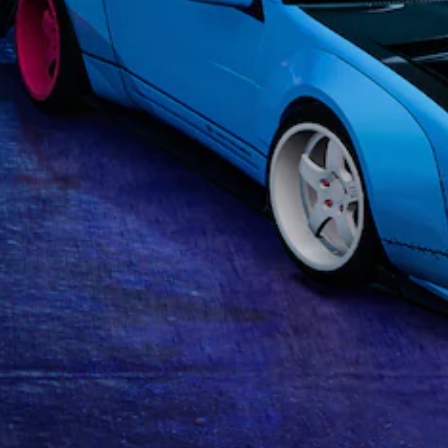
が
ク
代
ま
ム
聞
の
す
の
替
こ
水
。
操
音
え
平
作
声
る
と
方
判
に
よ
垂
法
よ
読
う
直
を
る
し
に
方
い
ヒ
し
向
や
つ
ン
ま
の
で
す
ト
す
感
も
い
を
。
度
見
字
、
を
ら
幕
画
調
れ
面
整
ま
字
表
で
す
幕
示
き
。
を
や
ま
読
コ
す
み
チ
ン
。
や
ト
ュ
す
ロ
ー
く
ス
ー
ト
表
テ
ラ