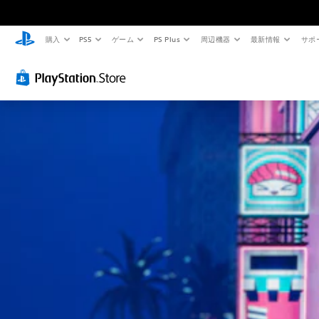
購入
PS5
ゲーム
PS Plus
周辺機器
最新情報
サポ
快
音
字
ボ
難
適
量
幕
タ
易
な
コ
な
ン
度
ビ
ン
し
割
調
ジ
ト
で
り
整
ュ
ロ
プ
当
（
ア
ー
レ
て
詳
ル
ル
イ
の
細
（
可
変
）
個
基
能
更
々
ゲ
本
の
（
ー
音
音
）
詳
ム
声
量
の
に
細
カ
を
難
よ
）
メ
下
易
る
ラ
ゲ
げ
度
会
の
ー
た
を
話
動
ム
り
変
が
き
の
消
更
な
や
ボ
音