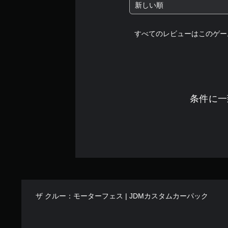
連
て
新しい順
打
い
し
ま
た
すべてのレビューはこのゲー
す
り
。
、
制
限
時
間
条件に一
内
に
ボ
タ
ン
を
押
し
た
り
ザ クルー：モーターフェス | JDMカスタムカーパック
す
る
こ
と