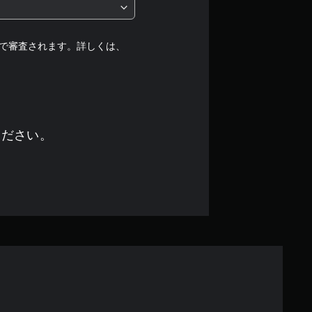
中
の
で審査されます。詳しくは、
5
で
す
ください。