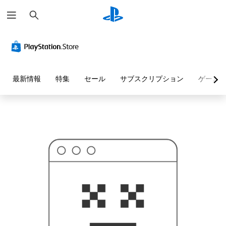
検
お
索
探
し
の
ペ
ー
ジ
は
見
最新情報
特集
セール
サブスクリプション
ゲーム
つ
か
り
ま
せ
ん
で
し
た
。