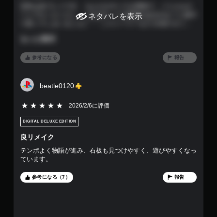
旧作は未プレイです。 なんだかすべてが簡単で、バトルもオ
す
ートでさくさくだし、これはやってる意味があるのか？と途中
ネタバレを表示
で思ってしまいました(⌒-⌒; ) ストーリーも1つの街でさくっ
と終わってしまうので感情移入とかも出来ないまますぐ次の街
もっと表示
ってかんじで、、。 ドールルックは可愛くてとても良かった
です(^^)
参考になる
報告
beatle0120
5段階評価の5
2026/2/6に評価
DIGITAL DELUXE EDITION
良リメイク
テンポよく物語が進み、石板も見つけやすく、遊びやすくなっ
ています。
参考になる（7）
報告