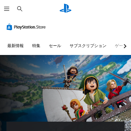
検
索
快
音
字
ボ
難
適
量
幕
タ
易
な
コ
（
ン
度
ビ
ン
基
割
調
ジ
ト
本
り
整
最新情報
特集
セール
サブスクリプション
ゲーム
ュ
ロ
）
当
（
ア
ー
て
基
主
ル
ル
の
本
要
（
変
）
な
個
基
ス
更
々
ゲ
ト
本
（
の
ー
ー
）
音
基
ム
リ
量
本
の
カ
ー
を
難
）
メ
と
下
易
ラ
プ
キ
げ
度
の
リ
ャ
た
を
動
セ
ラ
り
変
き
ッ
ク
消
更
や
ト
タ
音
し
ゲ
の
ー
で
て
ー