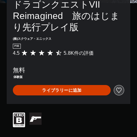
レ
の
ドラゴンクエストVII 
き
、
ム
イ
み
ま
ゲ
プ
ア
字
Reimagined　旅のはじま
す
ー
レ
ウ
幕
。
ム
イ
ト
が
り先行プレイ版
全
中
を
表
体
の
使
示
の
エ
っ
(株)スクウェア・エニックス
さ
難
フ
た
れ
PS5
易
ェ
り
ま
度
4.5
5.8K件の評価
評
ク
、
す
を
価
ト
ボ
。
下
数
に
タ
無料
げ
は
よ
ン
る
5
キ
る
体験版
配
こ
.
視
ャ
置
と
8
覚
プ
を
ライブラリーに追加
が
K
的
シ
編
で
、
な
集
ョ
き
平
不
し
ン
ま
均
快
て
（
す
評
感
、
基
。
価
を
操
本
は
感
作
5
）
じ
方
ゲ
段
る