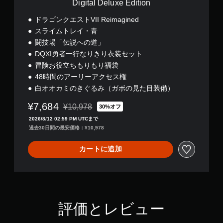
Digital Deluxe Edition
操
中
d
作
断
i
ドラゴンクエストVII Reimagined
の
で
t
スライムトレイ・青
反
き
i
転
、
闘技場「伝説への道」
o
オ
セ
n
DQXI勇者一行なりきり衣装セット
プ
ー
冒険お役立ちもりもり福袋
シ
ブ
ョ
48時間のアーリーアクセス権
し
ン
た
白オオカミのきぐるみ（ガボの見た目装備）
が
と
用
こ
¥7,684
¥10,978
30%オフ
通常価格¥10,978より値引き
意
ろ
2026/8/12 02:59 PM UTCまで
さ
か
過去30日間の最安価格：¥10,978
れ
ら
て
ゲ
い
ー
カートに追加
ま
ム
す
を
。
再
開
で
き
評価とレビュー
ま
す