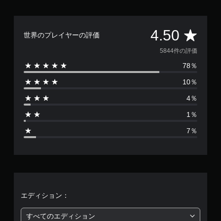
。
評
4.50
世界のプレイヤーの評価
価
5844件の評価
78％
数
10％
は
4％
5
1％
8
7％
4
4
、
平
エディション：
均
すべてのエディション