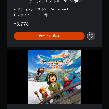
ドラゴンクエストVII Reimagined
）
し
m
ン
ま
ス
a
を
ドラゴンクエストVII Reimagined
す
テ
g
行
スライムトレイ・青
。
ィ
i
う
ッ
n
際
¥8,778
ク
e
に
の
d
ゲ
感
ー
カートに追加
度
ム
を
の
い
ス
く
ピ
ド
つ
ー
ラ
か
ド
ゴ
の
を
ン
オ
落
ク
プ
と
エ
シ
せ
ス
ョ
ま
ト
ン
す
V
か
。
I
ら
I
選
R
手
べ
e
動
ま