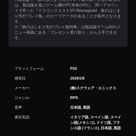
は、製品版を遊ぶゲーム機やPC本体の中に、同一アカウン
トで作った『ドラゴンクエストVII Reimagined 旅のはじま
り先行プレイ版』のセーブデータがあることが条件となりま
す。
※「旅のはじまり先行プレイ版特典」は製品版ゲーム内のメ
ニュー画面にある「プレゼント受け取り」から入手できま
す。
プラットフォーム:
PS5
発売日:
2026/1/6
メーカー:
(株)スクウェア・エニックス
ジャンル:
RPG
音声:
日本語, 英語
表示言語:
イタリア語, スペイン語, スペイ
ン語(メキシコ), ドイツ語, フラ
ンス語 (フランス), 日本語, 英語