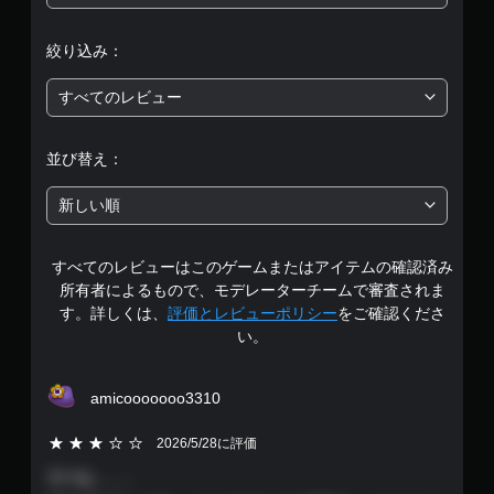
評
絞り込み：
価
すべてのレビュー
は
5
並び替え：
段
新しい順
階
すべてのレビューはこのゲームまたはアイテムの確認済み
中
所有者によるもので、モデレーターチームで審査されま
の
す。詳しくは、
評価とレビューポリシー
をご確認くださ
い。
4
.
amicooooooo3310
5
5段階評価の3
2026/5/28に評価
で
うーん、、、