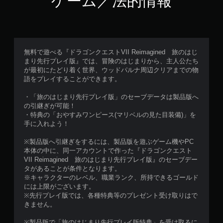
ゲーム／法的情報
無料で遊べる『ドラゴンクエストVII Reimagined 旅のはじ
まり先行プレイ版』では、冒険のはじまりから、主人公たち
が最初にたどり着く世界、ウッドパルナ周辺クリアまでの物
語をプレイすることができます。
・「旅のはじまり先行プレイ版」のセーブデータは製品版へ
の引継ぎが可能！
・特典の「おやすみワンピース(マリベルの見た目装備)」を
手に入れよう！
※製品版へ引継ぎをするには、製品版を遊ぶゲーム機やPC
本体の中に、同一アカウントで作った『ドラゴンクエスト
VII Reimagined 旅のはじまり先行プレイ版』のセーブデー
タがあることが条件となります。
※キャラクターのレベル、職業ランク、所持できるゴールド
には上限がございます。
※先行プレイ版では、各種特典等のプレゼント受け取りはで
きません。
※製品版で「旅のはじまり先行プレイ版特典」を受け取るに