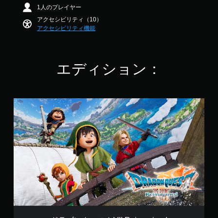
法
ゲ
ー
階
1人のプレイヤー
こ
を
ー
ム
中
と
変
アクセシビリティ（10）
ム
ス
の
な
更
アクセシビリティ機能
プ
ピ
4
く
で
レ
ー
.
プ
き
イ
5
ド
レ
ま
中
で
イ
（
す
の
エディション：
す
で
基
。
重
き
本
要
ま
な
）
ス
す
音
ド
一
テ
。
声
ラ
定
ィ
の
ゴ
時
ッ
み
ン
間
ク
を
ク
ま
キ
の
エ
た
ャ
感
ス
は
プ
度
ト
特
シ
調
V
定
ョ
I
整
の
ン
I
ア
（
で
R
ク
基
表
e
シ
本
示
i
ョ