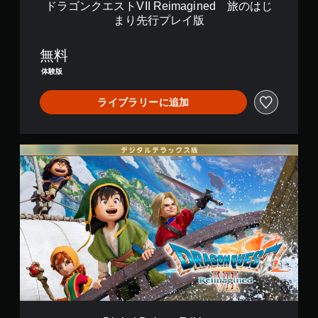
i
ドラゴンクエストVII Reimagined 旅のはじ
セ
す
m
まり先行プレイ版
。
ー
a
ブ
g
i
無料
ス
自
n
分
テ
体験版
e
の
ィ
d
好
ッ
ライブラリーに追加
き
ク
旅
な
操
の
タ
は
作
イ
D
じ
の
ミ
i
ま
反
ン
g
り
転
グ
i
先
で
（
t
行
ゲ
基
a
プ
ー
l
本
レ
ム
D
）
イ
を
e
版
ス
セ
l
テ
ー
u
ィ
ブ
x
ッ
し
e
ク
て
E