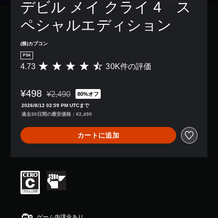
デビル メイ クライ 4　ス
ペシャルエディション
(株)カプコン
PS4
4.73
30K件の評価
評
価
数
¥498
は
¥2,490
80%オフ
通常価格¥2,490より値引き
3
2026/8/12 02:59 PM UTCまで
0
過去30日間の最安価格：¥2,490
K
、
カートに追加
平
均
評
価
は
5
段
階
中
の
ゲーム内課金あり