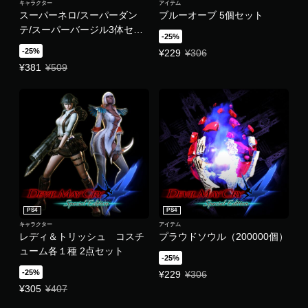
キャラクター
アイテム
スーパーネロ/スーパーダン
ブルーオーブ 5個セット
テ/スーパーバージル3体セッ
-25%
ト
-25%
特別価格 ¥229 通常価格 ¥306
¥229
¥306
特別価格 ¥381 通常価格 ¥509
¥381
¥509
PS4
PS4
キャラクター
アイテム
レディ＆トリッシュ コスチ
プラウドソウル（200000個）
ューム各１種 2点セット
-25%
-25%
特別価格 ¥229 通常価格 ¥306
¥229
¥306
特別価格 ¥305 通常価格 ¥407
¥305
¥407