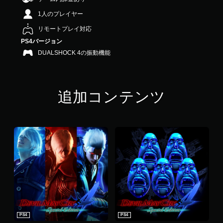
4
1人のプレイヤー
.
7
リモートプレイ対応
3
PS4バージョン
で
す
DUALSHOCK 4の振動機能
追加コンテンツ
PS4
PS4