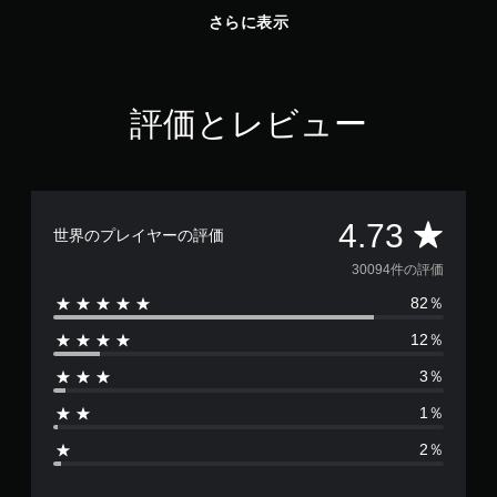
さらに表示
評価とレビュー
評
4.73
世界のプレイヤーの評価
価
30094件の評価
82％
数
12％
は
3％
3
1％
0
2％
0