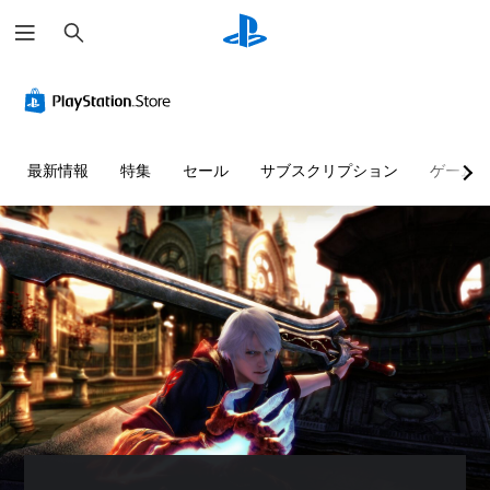
検
索
最新情報
特集
セール
サブスクリプション
ゲーム