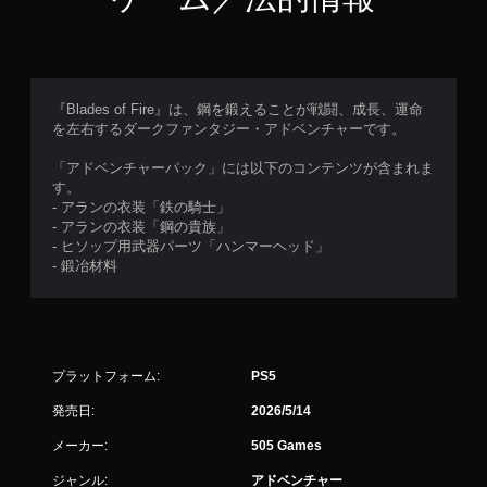
‎『Blades of Fire』は、鋼を鍛えることが戦闘、成長、運命
を左右するダークファンタジー・アドベンチャーです。
‎「アドベンチャーパック」には以下のコンテンツが含まれま
す。‎
‎- アランの衣装「鉄の騎士」
‎- アランの衣装「鋼の貴族」‎
- ヒソップ用武器パーツ「ハンマーヘッド」
‎- 鍛冶材料
プラットフォーム:
PS5
発売日:
2026/5/14
メーカー:
505 Games
ジャンル:
アドベンチャー