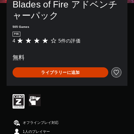
Blades of Fire アドベンチ
ャーパック
505 Games
PS5
4
5件の評価
評
価
数
無料
は
5
、
ライブラリーに追加
平
均
評
価
は
5
段
階
中
の
オフラインプレイ対応
4
1人のプレイヤー
で