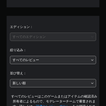
平
均
評
価
エディション：
は
すべてのエディション
5
絞り込み：
段
すべてのレビュー
階
中
並び替え：
の
新しい順
4
すべてのレビューはこのゲームまたはアイテムの確認済み
で
所有者によるもので、モデレーターチームで審査されま