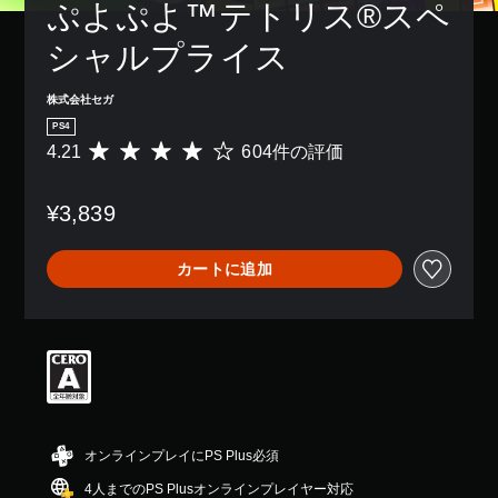
ぷよぷよ™テトリス®スペ
シャルプライス
株式会社セガ
PS4
4.21
604件の評価
評
価
数
¥3,839
は
6
0
カートに追加
4
、
平
均
評
価
は
5
段
階
オンラインプレイにPS Plus必須
中
4人までのPS Plusオンラインプレイヤー対応
の