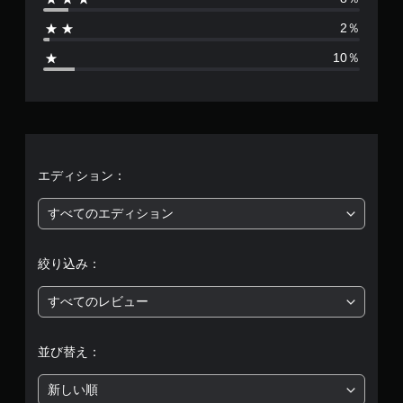
6
2％
0
10％
4
、
平
均
エディション：
評
すべてのエディション
価
絞り込み：
は
すべてのレビュー
5
段
並び替え：
階
新しい順