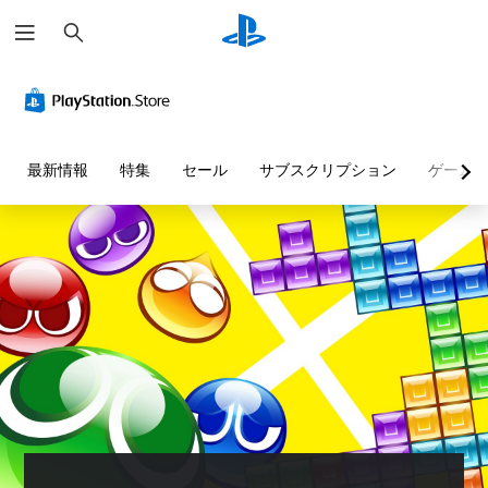
検
索
最新情報
特集
セール
サブスクリプション
ゲーム