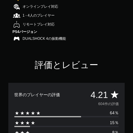
4
オンラインプレイ対応
.
2
1 - 4人のプレイヤー
1
リモートプレイ対応
で
す
PS4バージョン
DUALSHOCK 4の振動機能
評価とレビュー
評
4.21
世界のプレイヤーの評価
価
604件の評価
64％
数
15％
は
8％