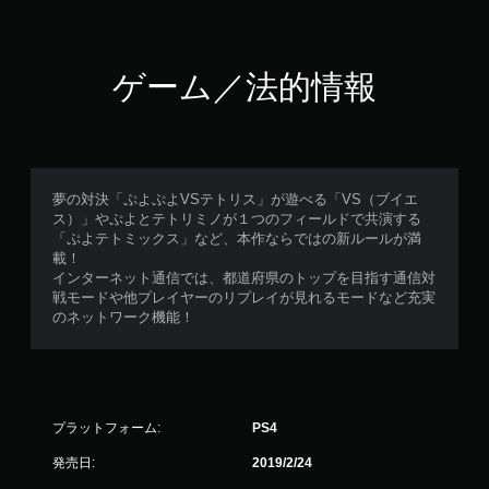
ゲーム／法的情報
夢の対決「ぷよぷよVSテトリス」が遊べる「VS（ブイエ
ス）」やぷよとテトリミノが１つのフィールドで共演する
「ぷよテトミックス」など、本作ならではの新ルールが満
載！
インターネット通信では、都道府県のトップを目指す通信対
戦モードや他プレイヤーのリプレイが見れるモードなど充実
のネットワーク機能！
プラットフォーム:
PS4
発売日:
2019/2/24