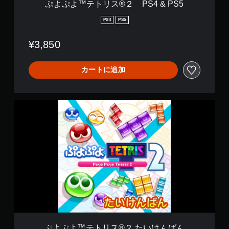
ぷよぷよ™テトリス®２ PS4 & PS5
4
&
PS4
PS5
P
S
¥3,850
5
カートに追加
ぷ
よ
ぷ
よ
™
テ
ト
リ
ス
®
２
た
い
け
ぷよぷよ™テトリス®２ たいけんばん