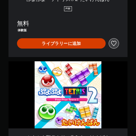
ん
ば
PS5
ん
無料
体験版
ライブラリーに追加
ぷ
よ
ぷ
よ
™
テ
ト
リ
ス
®
２
た
い
け