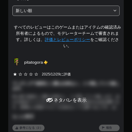
階
新しい順
中
すべてのレビューはこのゲームまたはアイテムの確認済み
の
所有者によるもので、モデレーターチームで審査されま
4
す。詳しくは、
評価とレビューポリシー
をご確認くださ
い。
.
1
pitatogora
7
2025/12/29に評価
で
マッチングで絶対に１勝も出来ない。１０戦して１０敗し
ます。
す
対人戦で絶対に１勝も出来ない。１０戦して１０敗します。ほ
ネタバレを表示
かの有名テトリスゲームならテトリス２連鎖すればほぼ勝てま
す。普通なら高速でスピンを決めなくても勝てるんです。ほか
の有名テトリスゲームなら、マルチプレーが可能で米国のプレ
もっと表示
イヤーやアジアのプレイヤーと１０００回以上マッチングし
て、勝率も４０％以上で、５００勝以上するのも楽勝でとても
楽しかったのですが、しかしぷよぷよテトリス２では超高速の
参考になる（2）
報告