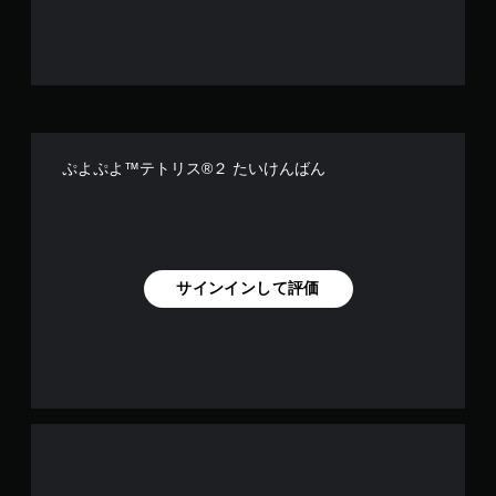
９連鎖でもしないかぎり、絶対に１勝も出来ない。１０戦して
１０敗します。１００戦して１００敗です。まず最盛期でもマ
ッチングほとんどしませんでした。マッチングしても最上位者
としかマッチングせず、２連続テトリスをしても、高速でぷよ
ぷよ５連鎖をしても、絶対に１勝も出来ない。これはマッチン
グの仕組みが悪い上、マルチプレーに非対応だからだと思われ
ます。次回のぷよテト３では、ぜひ、マルチプレーに対応して
いただき、「ぷよぷよ６連鎖以上は１回もできていない初心者
プレイヤーだけを自動的に集めたマッチング」の仕組みなどを
ぷよぷよ™テトリス®２ たいけんばん
つくり、初心者や中級者に配慮した精妙なマッチングの仕組み
を作っていただきたく、今後も制作陣様に課金を続けてゆきた
いと思います。ぜひ、マッチングとはいったい何なのか、学び
直していただきたく思います。
サインインして評価