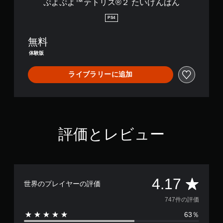
ぷよぷよ™テトリス®２ たいけんばん
ん
ば
PS4
ん
無料
体験版
ライブラリーに追加
評価とレビュー
評
4.17
世界のプレイヤーの評価
価
747件の評価
63％
数