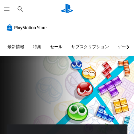
検
索
最新情報
特集
セール
サブスクリプション
ゲーム