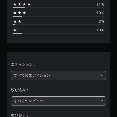
14％
は
10％
7
3％
4
10％
7
、
平
均
エディション：
評
すべてのエディション
価
絞り込み：
は
すべてのレビュー
5
段
並び替え：