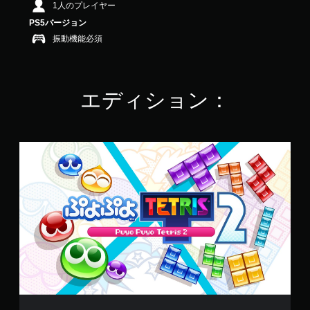
1人のプレイヤー
4
.
PS5バージョン
1
振動機能必須
7
で
す
エディション：
ぷ
よ
ぷ
よ
™
テ
ト
リ
ス
®
２
P
S