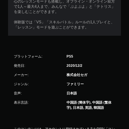
心のレッスンモードも搭載し、オフライン・オンライン双方
で1人～最大4人まで、みんなで「ぷよぷよ」と「テトリス」
を楽しむことができます。
体験版では「VS」「スキルバトル」ルールの1人プレイと、
「レッスン」モードを遊ぶことができます。
プラットフォーム:
PS5
発売日:
2020/12/2
メーカー:
株式会社セガ
ジャンル:
ファミリー
音声:
日本語
表示言語:
中国語 (簡体字), 中国語 (繁体
字), 日本語, 英語, 韓国語
このコンテンツは、アカウントに登録されている主なPS5(「コン