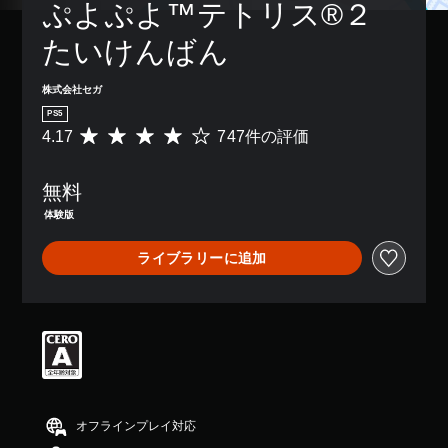
ぷよぷよ™テトリス®２ 
たいけんばん
株式会社セガ
PS5
4.17
747件の評価
評
価
数
無料
は
7
体験版
4
7
ライブラリーに追加
、
平
均
評
価
は
5
段
階
中
オフラインプレイ対応
の