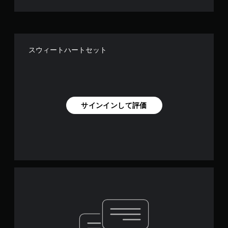
能
タ
ッ
チ
操
スウィートハートセット
作
を
使
わ
ず
に
サインインして評価
ゲ
ー
ム
を
プ
レ
イ
で
き
ま
す
。