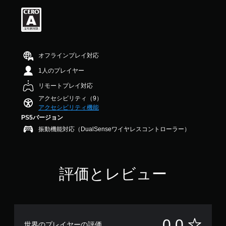
法
チ
を
ュ
変
ー
更
ト
で
リ
き
ア
オフラインプレイ対応
ま
ル
す
情
1人のプレイヤー
。
報
を
リモートプレイ対応
い
モ
アクセシビリティ（9）
つ
アクセシビリティ機能
ー
で
PS5バージョン
シ
も
ョ
振動機能対応（DualSenseワイヤレスコントローラー）
見
ン
ら
コ
れ
ン
ま
す
ト
評価とレビュー
。
ロ
ー
ル
な
し
評
0.0
世界のプレイヤーの評価