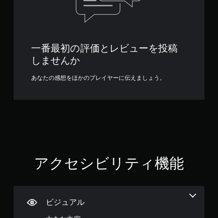
コ
ン
ト
ロ
ー
一番最初の評価とレビューを投稿
ラ
しませんか
ー
の
あなたの感想をほかのプレイヤーに伝えましょう。
振
動
機
能
な
し
で
プ
アクセシビリティ機能
レ
イ
可
能
ビジュアル
コ
ン