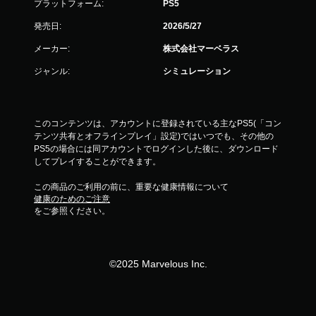
プラットフォーム:
PS5
ク
ト
発売日:
2026/5/27
を
メーカー:
株式会社マーベラス
オ
ン
ジャンル:
シミュレーション
に
し
た
と
このコンテンツは、アカウントに登録されている主なPS5(「コン
き
テンツ共有とオフラインプレイ」設定)ではいつでも、その他の
の
PS5の場合には同アカウントでログインした後に、ダウンロード
抵
してプレイすることができます。
抗
効
この商品のご利用の前に、重要な健康情報について
果
健康のためのご注意
を
をご参照ください。
使
わ
な
く
©2025 Marvelous Inc.
て
も
ゲ
ー