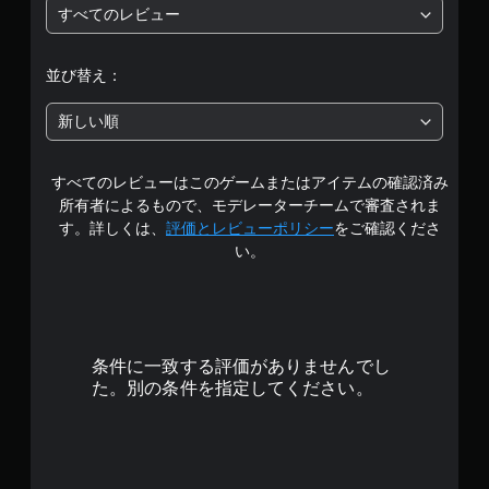
ム
すべてのレビュー
を
プ
レ
並び替え：
イ
で
新しい順
き
ま
す
すべてのレビューはこのゲームまたはアイテムの確認済み
。
所有者によるもので、モデレーターチームで審査されま
す。詳しくは、
評価とレビューポリシー
をご確認くださ
タ
い。
ッ
チ
操
作
な
条件に一致する評価がありませんでし
し
た。別の条件を指定してください。
で
プ
レ
イ
可