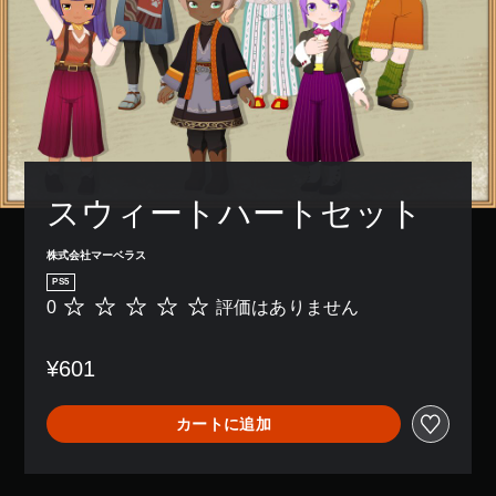
イ
レ
ら
き
ズ
イ
れ
ま
を
ア
ま
す
大
ウ
す
。
き
ト
。
く
を
し
使
チ
て
っ
ュ
読
た
み
り
ー
や
、
スウィートハートセット
ト
す
ボ
リ
く
タ
ア
株式会社マーベラス
表
ン
ル
示
配
PS5
の
で
置
0
評価はありません
評
確
き
を
価
認
ま
編
は
す
集
¥601
ゲ
あ
。
し
ー
り
て
ム
ま
、
カートに追加
プ
せ
操
レ
ん
作
イ
方
の