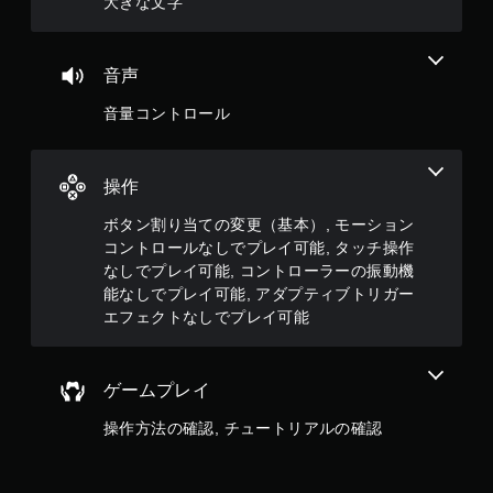
大きな文字
ト
ロ
ー
ラ
音声
ー
の
音量コントロール
振
動
機
能
操作
／
ハ
ボタン割り当ての変更（基本）, モーション
プ
コントロールなしでプレイ可能, タッチ操作
テ
なしでプレイ可能, コントローラーの振動機
ィ
能なしでプレイ可能, アダプティブトリガー
ッ
エフェクトなしでプレイ可能
ク
フ
ィ
ー
ゲームプレイ
ド
バ
操作方法の確認, チュートリアルの確認
ッ
ク
を