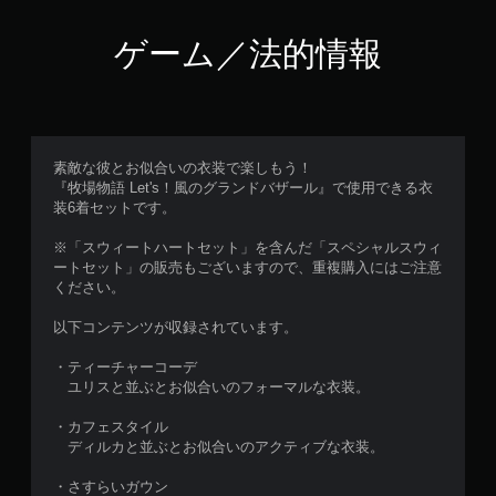
使
わ
ゲーム／法的情報
ず
に
ゲ
ー
ム
を
プ
素敵な彼とお似合いの衣装で楽しもう！
レ
『牧場物語 Let's！風のグランドバザール』で使用できる衣
イ
装6着セットです。
で
き
※「スウィートハートセット」を含んだ「スペシャルスウィ
ま
ートセット」の販売もございますので、重複購入にはご注意
す
ください。
。
以下コンテンツが収録されています。
ア
・ティーチャーコーデ
ダ
ユリスと並ぶとお似合いのフォーマルな衣装。
プ
テ
・カフェスタイル
ィ
ディルカと並ぶとお似合いのアクティブな衣装。
ブ
・さすらいガウン
ト