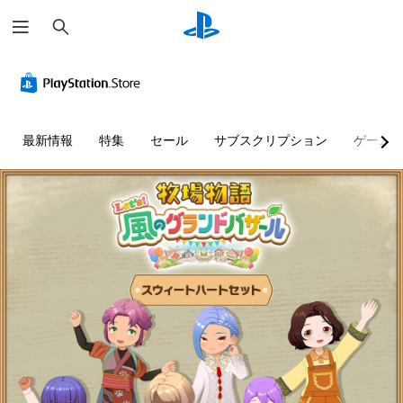
検
索
大
音
ボ
操
き
量
タ
作
な
コ
ン
方
文
ン
割
法
字
ト
り
の
最新情報
特集
セール
サブスクリプション
ゲーム
ロ
当
確
メ
ー
て
認
ニ
ル
の
ュ
ゲ
ー
変
ー
個
や
更
ム
々
ス
（
の
の
テ
操
音
基
ー
作
量
本
タ
方
を
）
ス
法
下
表
プ
を
げ
示
リ
い
た
の
セ
つ
り
文
ッ
で
消
字
ト
も
音
サ
の
見
で