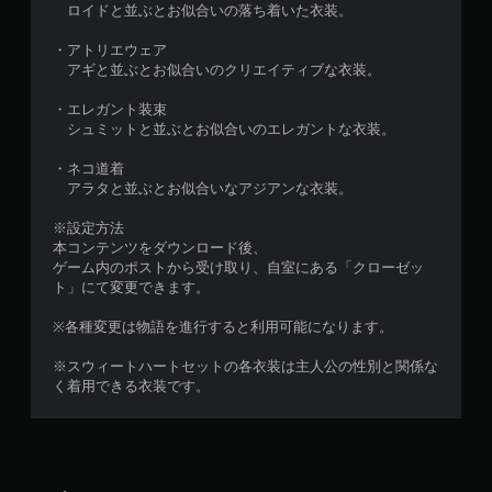
ロイドと並ぶとお似合いの落ち着いた衣装。
リ
ガ
・アトリエウェア
ー
アギと並ぶとお似合いのクリエイティブな衣装。
エ
フ
・エレガント装束
ェ
シュミットと並ぶとお似合いのエレガントな衣装。
ク
・ネコ道着
ト
アラタと並ぶとお似合いなアジアンな衣装。
な
し
※設定方法
で
本コンテンツをダウンロード後、
プ
ゲーム内のポストから受け取り、自室にある「クローゼッ
レ
ト」にて変更できます。
イ
可
※各種変更は物語を進行すると利用可能になります。
能
※スウィートハートセットの各衣装は主人公の性別と関係な
ト
く着用できる衣装です。
リ
ガ
ー
エ
フ
ェ