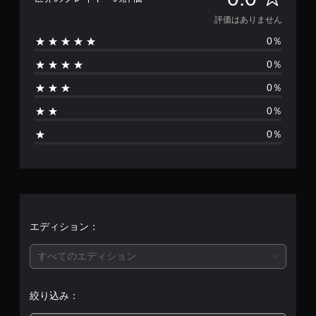
で
価
プ
評価はありません
レ
0％
は
イ
可
0％
あ
能
0％
モ
り
ー
0％
シ
ま
ョ
0％
ン
せ
コ
ン
ん
ト
ロ
ー
ル
エディション：
を
使
すべてのエディション
わ
ず
に
絞り込み：
ゲ
ー