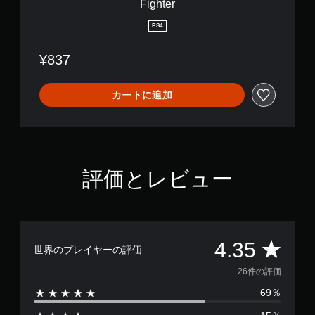
Fighter
M
I
PS4
R
F
¥837
2
R
e
カートに追加
d
F
i
g
h
t
評価とレビュー
e
r
評
4.35
世界のプレイヤーの評価
価
26件の評価
69％
数