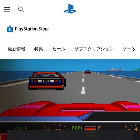
検
索
最新情報
特集
セール
サブスクリプション
ゲーム