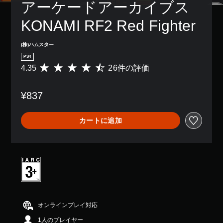
アーケードアーカイブス 
KONAMI RF2 Red Fighter
(株)ハムスター
PS4
4.35
26件の評価
評
価
数
¥837
は
2
6
カートに追加
、
平
均
評
価
は
5
段
階
中
オンラインプレイ対応
の
1人のプレイヤー
4