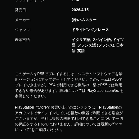
プラットフォーム:
PS4
発売日:
2026/4/15
メーカー:
(株)ハムスター
ジャンル:
ドライビング／レース
表示言語:
イタリア語, スペイン語, ドイツ
語, フランス語 (フランス), 日本
語, 英語
このゲームをPS5でプレイするには、システムソフトウェアを最
新バージョンにアップデートしてください。このゲームはPS5で
プレイできますが、PS4で利用できる機能の一部はPS5では利用
できない場合があります。詳細については PlayStation.com/bc を
参照してください。
PlayStation™Storeでお買い上げのコンテンツは、PlayStationの
アカウントでサインインしている複数の機器で利用できる場合が
ございますが、当社は複数の機器で利用できることについて一切
の保証をするものではありません。詳細については最新の“Store
について”をご確認ください。