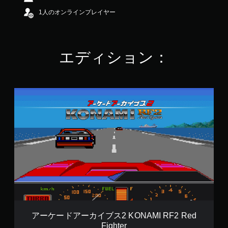
.
1人のオンラインプレイヤー
3
5
で
す
エディション：
ア
ー
ケ
ー
ド
ア
ー
カ
イ
ブ
ス
2
K
O
アーケードアーカイブス2 KONAMI RF2 Red
N
Fighter