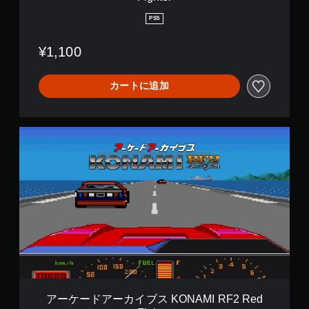
A
M
PS5
I
R
¥1,100
F
2
R
カートに追加
e
d
F
i
ア
g
ー
h
ケ
t
ー
e
ド
r
ア
ー
カ
イ
ブ
ス
K
O
N
アーケードアーカイブス KONAMI RF2 Red
A