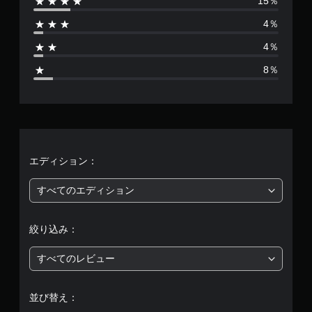
15％
は
4％
2
4％
6
8％
、
平
均
評
エディション：
価
すべてのエディション
は
絞り込み：
5
すべてのレビュー
段
階
並び替え：