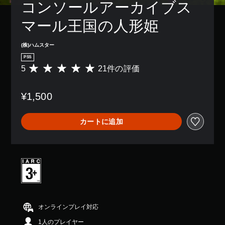
コンソールアーカイブス 
マール王国の人形姫
(株)ハムスター
PS5
5
21件の評価
評
価
数
¥1,500
は
2
1
カートに追加
、
平
均
評
価
は
5
段
階
中
オンラインプレイ対応
の
1人のプレイヤー
5