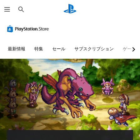
検
索
最新情報
特集
セール
サブスクリプション
ゲーム