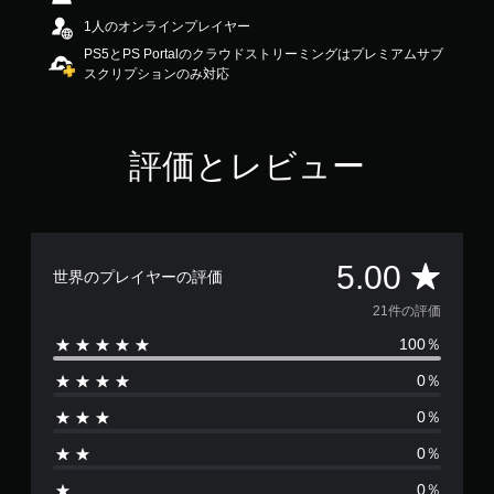
で
1人のオンラインプレイヤー
す
PS5とPS Portalのクラウドストリーミングはプレミアムサブ
スクリプションのみ対応
評価とレビュー
評
5.00
世界のプレイヤーの評価
価
21件の評価
100％
数
0％
は
0％
2
0％
1
0％