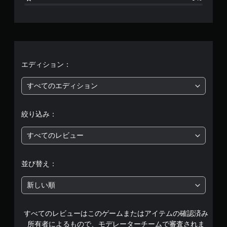
、
平
均
評
エディション：
価
すべてのエディション
は
絞り込み：
5
すべてのレビュー
段
階
並び替え：
中
新しい順
の
すべてのレビューはこのゲームまたはアイテムの確認済み
5
所有者によるもので、モデレーターチームで審査されま