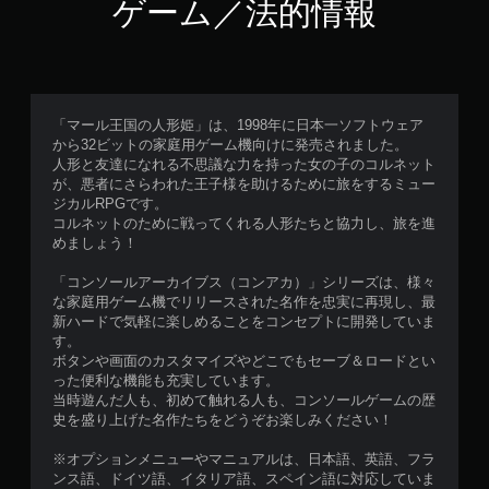
ゲーム／法的情報
「マール王国の人形姫」は、1998年に日本一ソフトウェア
から32ビットの家庭用ゲーム機向けに発売されました。
人形と友達になれる不思議な力を持った女の子のコルネット
が、悪者にさらわれた王子様を助けるために旅をするミュー
ジカルRPGです。
コルネットのために戦ってくれる人形たちと協力し、旅を進
めましょう！
「コンソールアーカイブス（コンアカ）」シリーズは、様々
な家庭用ゲーム機でリリースされた名作を忠実に再現し、最
新ハードで気軽に楽しめることをコンセプトに開発していま
す。
ボタンや画面のカスタマイズやどこでもセーブ＆ロードとい
った便利な機能も充実しています。
当時遊んだ人も、初めて触れる人も、コンソールゲームの歴
史を盛り上げた名作たちをどうぞお楽しみください！
※オプションメニューやマニュアルは、日本語、英語、フラ
ンス語、ドイツ語、イタリア語、スペイン語に対応していま