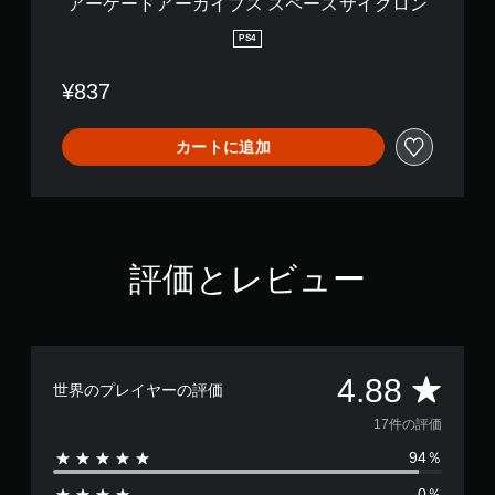
アーケードアーカイブス スペースサイクロン
ス
サ
PS4
イ
ク
¥837
ロ
ン
カートに追加
評価とレビュー
評
4.88
世界のプレイヤーの評価
価
17件の評価
94％
数
0％