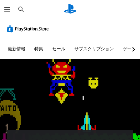
検
索
最新情報
特集
セール
サブスクリプション
ゲーム