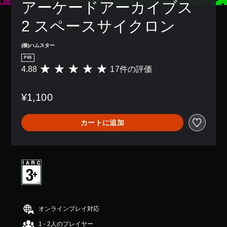
アーケードアーカイブス
2 スペースサイクロン
(株)ハムスター
PS5
4.88
17件の評価
評
価
数
¥1,100
は
1
7
カートに追加
、
平
均
評
価
は
5
段
階
中
オンラインプレイ対応
の
1 - 2人のプレイヤー
4