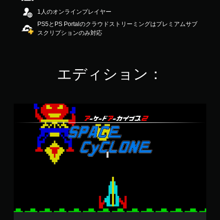
.
1人のオンラインプレイヤー
8
PS5とPS Portalのクラウドストリーミングはプレミアムサブ
8
スクリプションのみ対応
で
す
エディション：
ア
ー
ケ
ー
ド
ア
ー
カ
イ
ブ
ス
2
ス