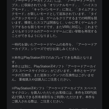
「アーケードアーカイブス2」には、「アーケードアーカイ
ブス」に収録されている「オリジナルモード」、「ハイスコ
アモード」、「キャラバンモード」に加え、「タイムアタッ
クモード」が新しいモードとして追加されています。「タイ
ムアタックモード」は、ゲームをクリアするまでの時間を競
います。獲得したスコアは関係なく、いかに早くゲームをク
リアするかを競うモードです。またVRRに対応し、これまで
よりもオリジナルのアーケードゲームに近い挙動を再現する
ことができるようになりました。
一時代を築いたアーケードゲームの名作を、「アーケードア
ーカイブス」シリーズでぜひお楽しみください。
※本作はPlayStation🄬5でのみプレイできる商品となりま
す。
本作とは別に、PlayStation🄬4ソフト「アーケードアーカイ
ブス スペースサイクロン」がございます。 本作とセーブデ
ータの互換性、また追加コンテンツの互換性はございませ
ん。 重複購入や誤購入にご注意ください。
※PlayStation🄬4ソフト「アーケードアーカイブス スペース
サイクロン」を購入いただいたお客様には、本作を330円(税
込)で購入できる所有者割引をご利用いただけます。本作を
ご購入される際は、ご注意ください。