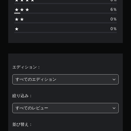
は
6％
1
0％
7
0％
、
平
均
評
エディション：
価
すべてのエディション
は
絞り込み：
5
すべてのレビュー
段
階
並び替え：