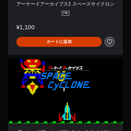
ペ
アーケードアーカイブス2 スペースサイクロン
ー
ス
PS5
サ
イ
¥1,100
ク
ロ
ン
カートに追加
ア
ー
ケ
ー
ド
ア
ー
カ
イ
ブ
ス
ス
ペ
ー