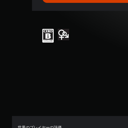
平
均
評
価
は
5
段
階
中
の
5
で
す
世界のプレイヤーの評価