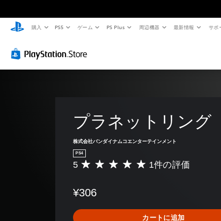
購入
PS5
ゲーム
PS Plus
周辺機器
最新情報
サポ
プラネットリング
株式会社バンダイナムコエンターテインメント
PS4
5
1件の評価
評
価
数
¥306
は
1
、
カートに追加