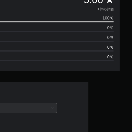
価
1件の評価
100％
数
0％
は
0％
1
0％
0％
、
平
均
評
価
は