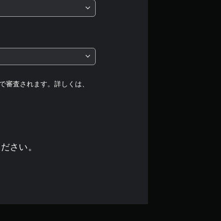
5
段
階
中
の
で審査されます。詳しくは、
1
で
す
ください。