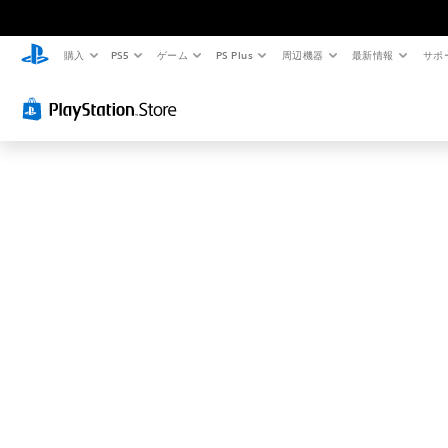
お
探
し
購入
PS5
ゲーム
PS Plus
周辺機器
最新情報
サポ
の
ペ
ー
ジ
は
見
つ
か
り
ま
せ
ん
で
し
た
。