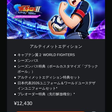
メ
ッ
ト
エ
デ
ィ
シ
ョ
ン
アルティメットエディション
キャプテン翼２ WORLD FIGHTERS
シーズンパス
シーズンパス特典（ボールカスタマイズ「ブラック
ボール」）
アルティメットエディション特典セット
日本代表2026ユニフォーム＆ワールドユースデザ
インユニフォームセット*
プレオーダー特典（先行解放権分）*
¥12,430