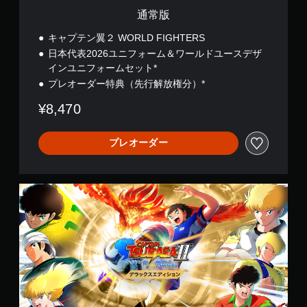
通常版
キャプテン翼２ WORLD FIGHTERS
日本代表2026ユニフォーム＆ワールドユースデザ
インユニフォームセット*
プレオーダー特典（先行解放権分）*
¥8,470
プレオーダー
デ
ラ
ッ
ク
ス
エ
デ
ィ
シ
ョ