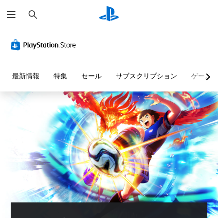
検
索
最新情報
特集
セール
サブスクリプション
ゲーム