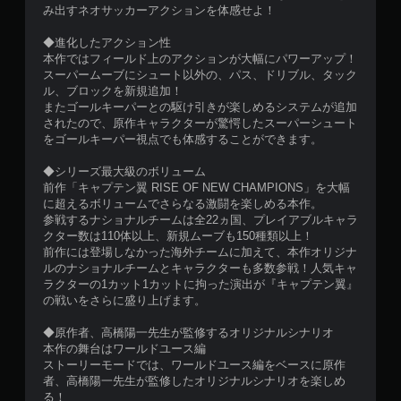
み出すネオサッカーアクションを体感せよ！
◆進化したアクション性
本作ではフィールド上のアクションが大幅にパワーアップ！
スーパームーブにシュート以外の、パス、ドリブル、タック
ル、ブロックを新規追加！
またゴールキーパーとの駆け引きが楽しめるシステムが追加
されたので、原作キャラクターが驚愕したスーパーシュート
をゴールキーパー視点でも体感することができます。
◆シリーズ最大級のボリューム
前作「キャプテン翼 RISE OF NEW CHAMPIONS」を大幅
に超えるボリュームでさらなる激闘を楽しめる本作。
参戦するナショナルチームは全22ヵ国、プレイアブルキャラ
クター数は110体以上、新規ムーブも150種類以上！
前作には登場しなかった海外チームに加えて、本作オリジナ
ルのナショナルチームとキャラクターも多数参戦！人気キャ
ラクターの1カット1カットに拘った演出が『キャプテン翼』
の戦いをさらに盛り上げます。
◆原作者、高橋陽一先生が監修するオリジナルシナリオ
本作の舞台はワールドユース編
ストーリーモードでは、ワールドユース編をベースに原作
者、高橋陽一先生が監修したオリジナルシナリオを楽しめ
る！