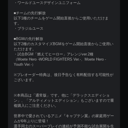
・ワールドユースデザインユニフォーム
■チームの先行解放
以下1種のチームをゲーム開始直後からご使用いただけま
す。
・ブラジルユース
■BGMの先行解放
以下2種のカスタマイズBGMをゲーム開始直後からご使用い
ただけます。
・試合BGM「燃えてヒーロー」アレンジver.2種
（Moete Hero -WORLD FIGHTERS Ver.-、Moete Hero -
Youth Ver.-）
※プレオーダー特典は、後日予告なく有料配信する可能性が
ございます。
※本商品は「通常版」です。他に「デラックスエディショ
ン」、「アルティメットエディション」もございますので重
複購入にご注意ください。
世界中で愛されているアニメ『キャプテン翼』の家庭用ゲー
ムが6年ぶりに登場！
選手同士のスーパープレイの連続が予測不能な試合展開を生