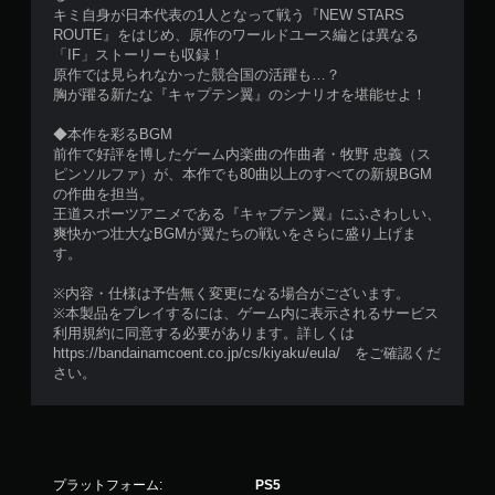
キミ自身が日本代表の1人となって戦う『NEW STARS
ROUTE』をはじめ、原作のワールドユース編とは異なる
「IF」ストーリーも収録！
原作では見られなかった競合国の活躍も…？
胸が躍る新たな『キャプテン翼』のシナリオを堪能せよ！
◆本作を彩るBGM
前作で好評を博したゲーム内楽曲の作曲者・牧野 忠義（ス
ピンソルファ）が、本作でも80曲以上のすべての新規BGM
の作曲を担当。
王道スポーツアニメである『キャプテン翼』にふさわしい、
爽快かつ壮大なBGMが翼たちの戦いをさらに盛り上げま
す。
※内容・仕様は予告無く変更になる場合がございます。
※本製品をプレイするには、ゲーム内に表示されるサービス
利用規約に同意する必要があります。詳しくは
https://bandainamcoent.co.jp/cs/kiyaku/eula/ をご確認くだ
さい。
プラットフォーム:
PS5