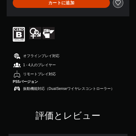
カートに追加
平
均
評
価
は
5
段
階
中
の
オフラインプレイ対応
5
で
1 - 4人のプレイヤー
す
リモートプレイ対応
PS5バージョン
振動機能対応（DualSenseワイヤレスコントローラー）
評価とレビュー