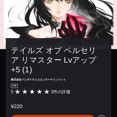
テイルズ オブ ベルセリ
ア リマスター Lvアップ
+5 (1)
株式会社バンダイナムコエンターテインメント
PS5
5
3件の評価
評
価
数
¥220
は
3
、