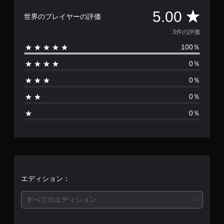
評
5.00
世界のプレイヤーの評価
価
3件の評価
100％
数
0％
は
0％
3
0％
、
0％
平
均
評
価
エディション：
は
すべてのエディション
5