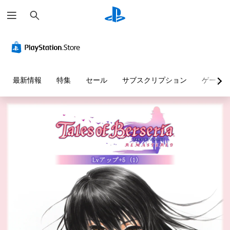
検
索
最新情報
特集
セール
サブスクリプション
ゲーム