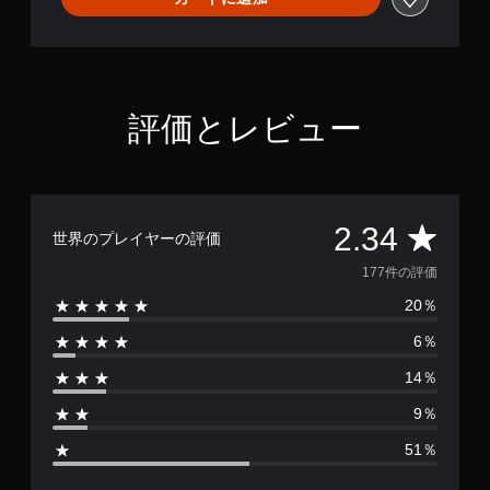
評価とレビュー
評
2.34
世界のプレイヤーの評価
価
177件の評価
20％
数
6％
は
14％
1
9％
7
51％
7