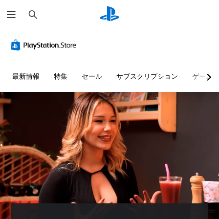
検
索
最新情報
特集
セール
サブスクリプション
ゲーム