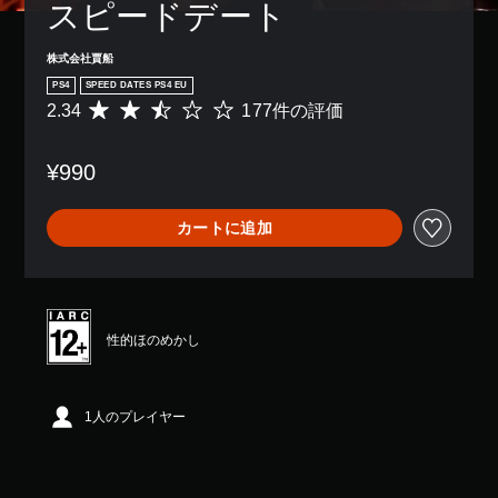
スピードデート
株式会社賈船
PS4
SPEED DATES PS4 EU
2.34
177件の評価
評
価
数
¥990
は
1
7
カートに追加
7
、
平
均
評
価
性的ほのめかし
は
5
段
階
1人のプレイヤー
中
の
2
.