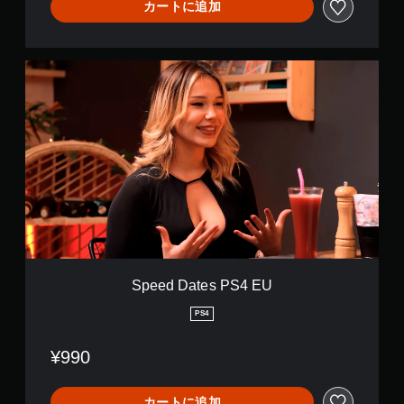
カートに追加
S
p
e
e
d
D
a
t
e
s
P
S
4
E
Speed Dates PS4 EU
U
PS4
¥990
カートに追加