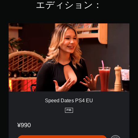
エディション：
3
4
で
す
S
p
e
e
d
D
a
t
e
s
P
S
4
E
Speed Dates PS4 EU
U
PS5
¥990