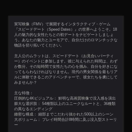
実写映像（FMV）で展開するインタラクティブ・ゲーム
『スピードデート（Speed Dates）』の世界へようこそ。18
人の魅力的な女性たちとの初デートをナビゲートしましょ
う。あなたの魅力とユーモアで、自分だけのロマンチックな
物語を切り拓いてください。
主人公のムラットは、スピードデート（お見合いパーティ
ー）のイベントに参加します。彼に与えられた時間は、わず
か数分。その短時間で女性たちの心を掴み、自分を好きにな
ってもらわなければなりません。現代の男女関係を最もリア
ルに体験できるこのアドベンチャーで、彼女たちを虜にして
みませんか？
主な特徴：
圧倒的な4Kビジュアル： 鮮明な高画質映像で没入感を演出
膨大な選択肢： 54種類以上のユニークなルートと、36種類
の異なるエンディング
緻密な構成： 細部までこだわり抜かれた500以上のシーン
大ボリューム： プレイ時間合計8時間に及ぶ没入型ストーリ
ー